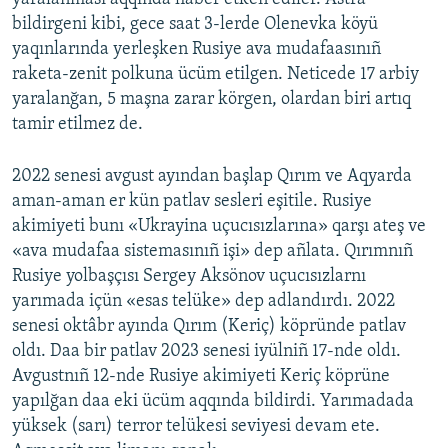
bildirgeni kibi, gece saat 3-lerde Olenevka köyü
yaqınlarında yerleşken Rusiye ava mudafaasınıñ
raketa-zenit polkuna ücüm etilgen. Neticede 17 arbiy
yaralanğan, 5 maşna zarar körgen, olardan biri artıq
tamir etilmez de.
2022 senesi avgust ayından başlap Qırım ve Aqyarda
aman-aman er kün patlav sesleri eşitile. Rusiye
akimiyeti bunı «Ukrayina uçucısızlarına» qarşı ateş ve
«ava mudafaa sistemasınıñ işi» dep añlata. Qırımnıñ
Rusiye yolbaşçısı Sergey Aksönov uçucısızlarnı
yarımada içün «esas telüke» dep adlandırdı. 2022
senesi oktâbr ayında Qırım (Keriç) köpründe patlav
oldı. Daa bir patlav 2023 senesi iyülniñ 17-nde oldı.
Avgustnıñ 12-nde Rusiye akimiyeti Keriç köprüne
yapılğan daa eki ücüm aqqında bildirdi. Yarımadada
yüksek (sarı) terror telükesi seviyesi devam ete.