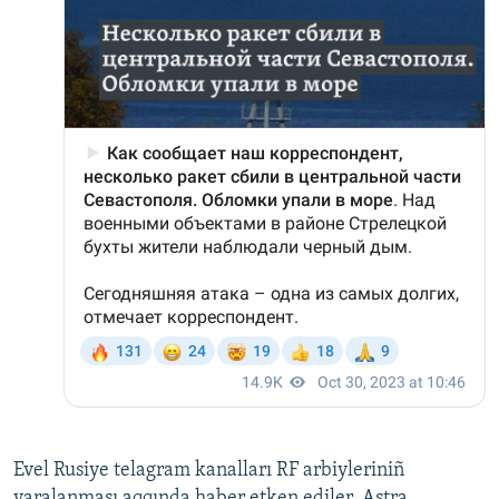
Evel Rusiye telagram kanalları RF arbiyleriniñ
yaralanması aqqında haber etken ediler. Astra