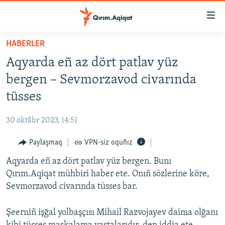
Link
açıqlığı
Esas
HABERLER
mündericege
HABERLER
Aqyarda eñ az dört patlav yüz
qaytmaq
SİYASET
Baş
bergen – Sevmorzavod civarında
İQTİSADİYAT
navigatsiyağa
tüsses
qaytmaq
CEMİYET
Qıdıruvğa
30 oktâbr 2023, 14:51
MEDENİYET
qaytmaq
Paylaşmaq
VPN-siz oquñız
İNSAN AQLARI
Aqyarda eñ az dört patlav yüz bergen. Bunı
VİDEO
Qırım.Aqiqat mühbiri haber ete. Onıñ sözlerine köre,
SÜRET
Sevmorzavod civarında tüsses bar.
BLOGLAR
Şeerniñ işğal yolbaşçısı Mihail Razvojayev daima olğanı
FİKİR