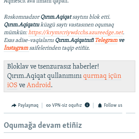
Aqmescit ava limanı qapalı.
Roskomnadzor
Qırım.Aqiqat
saytını blok etti.
Qırım.Aqiqatnı
küzgü saytı vastasınen oqumaq
mümkün:
https://krymrcriywdcchs.azureedge.net
.
Esas adise-vaqialarnı
Qırım.Aqiqatnıñ
Telegram
ve
İnstagram
saifelerinden taqip etiñiz.
Bloklav ve tsenzurasız haberler!
Qırım.Aqiqat qullanımını
qurmaq içün
iOS
ve
Android
.
Paylaşmaq
VPN-siz oquñız
Follow us
Oqumağa devam etiñiz