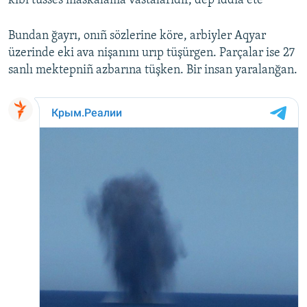
kibi tüsses maskalama vastalarıdır, dep iddia ete
Русский
Bundan ğayrı, onıñ sözlerine köre, arbiyler Aqyar
Українською
üzerinde eki ava nişanını urıp tüşürgen. Parçalar ise 27
sanlı mektepniñ azbarına tüşken. Bir insan yaralanğan.
QOŞULIÑIZ!
RFE/RS bütün saytları