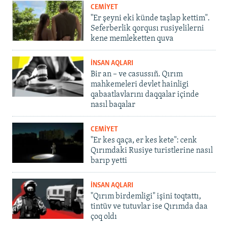
CEMİYET
"Er şeyni eki künde taşlap kettim".
Seferberlik qorqusı rusiyelilerni
kene memleketten quva
İNSAN AQLARI
Bir an – ve casussıñ. Qırım
mahkemeleri devlet hainligi
qabaatlavlarını daqqalar içinde
nasıl baqalar
CEMİYET
"Er kes qaça, er kes kete": cenk
Qırımdaki Rusiye turistlerine nasıl
barıp yetti
İNSAN AQLARI
"Qırım birdemligi" işini toqtattı,
tintüv ve tutuvlar ise Qırımda daa
çoq oldı