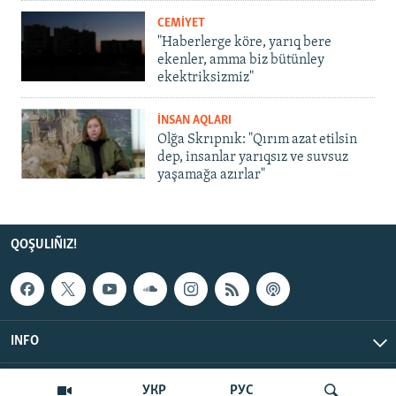
CEMİYET
"Haberlerge köre, yarıq bere
ekenler, amma biz bütünley
ekektriksizmiz"
İNSAN AQLARI
Olğa Skrıpnık: "Qırım azat etilsin
dep, insanlar yarıqsız ve suvsuz
yaşamağa azırlar"
QOŞULIÑIZ!
INFO
© Qırım.Aqiqat, 2026 | All Rights Reserved.
УКР
РУС