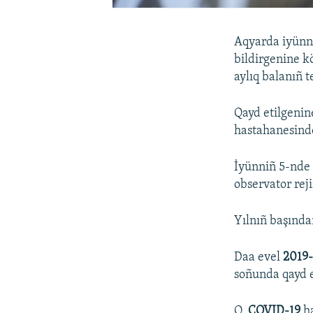
Aqyarda iyünn
bildirgenine k
aylıq balanıñ te
Qayd etilgenin
hastahanesinde
İyünniñ 5-nde 
observator rej
Yılnıñ başından
Daa evel
2019
soñunda qayd e
O,
COVID-19
ha