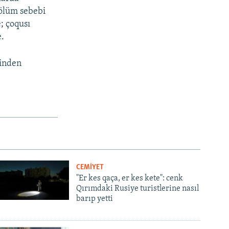
 ölüm sebebi
; çoqusı
e.
binden
CEMİYET
"Er kes qaça, er kes kete": cenk
Qırımdaki Rusiye turistlerine nasıl
barıp yetti