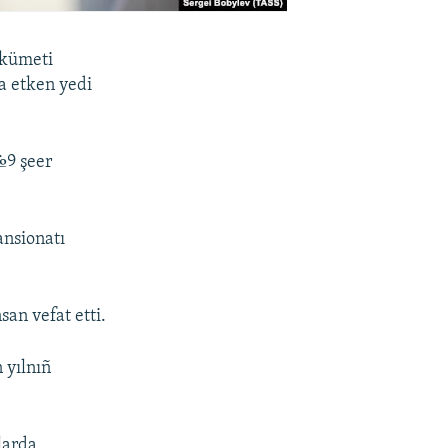
ükümeti
a etken yedi
№9 şeer
ansionatı
san vefat etti.
 yılnıñ
nlarda