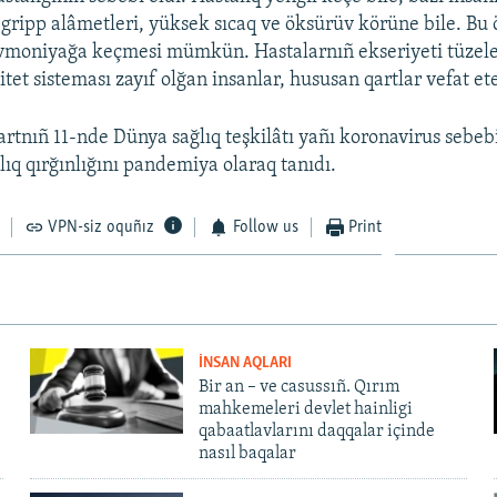
gripp alâmetleri, yüksek sıcaq ve öksürüv körüne bile. Bu
vmoniyağa keçmesi mümkün. Hastalarnıñ ekseriyeti tüzele
et sisteması zayıf olğan insanlar, hususan qartlar vefat et
rtnıñ 11-nde Dünya sağlıq teşkilâtı yañı koronavirus sebe
lıq qırğınlığını pandemiya olaraq tanıdı.
VPN-siz oquñız
Follow us
Print
İNSAN AQLARI
Bir an – ve casussıñ. Qırım
mahkemeleri devlet hainligi
qabaatlavlarını daqqalar içinde
nasıl baqalar