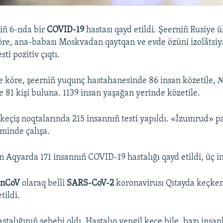
iñ 6-nda bir
COVID-19
hastası qayd etildi. Şeerniñ Rusiye 
öre, ana-babası Moskvadan qaytqan ve evde özüni izolâtsiy
sti pozitiv çıqtı.
e köre, şeerniñ yuqunç hastahanesinde 86 insan közetile, 
 81 kişi buluna. 1139 insan yaşağan yerinde közetile.
keçiş noqtalarında 215 insannıñ testi yapıldı. «İzumrud» p
iminde çalışa.
 Aqyarda 171 insannıñ COVID-19 hastalığı qayd etildi, üç in
-nCoV
olaraq belli
SARS-CoV-2
koronavirusı Qıtayda keçken
tildi.
stalığınıñ sebebi oldı. Hastalıq yengil keçe bile, bazı insa