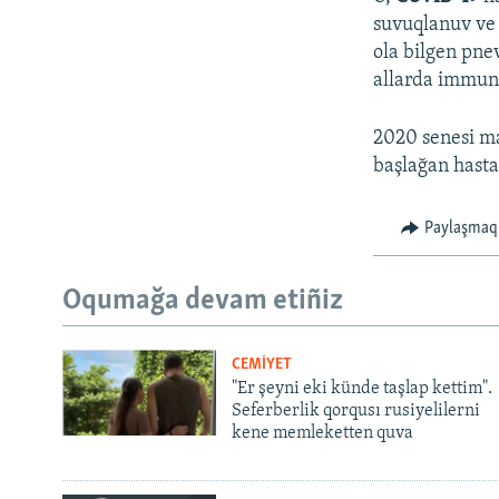
suvuqlanuv ve 
ola bilgen pne
allarda immunit
2020 senesi ma
başlağan hasta
Paylaşmaq
Oqumağa devam etiñiz
CEMİYET
"Er şeyni eki künde taşlap kettim".
Seferberlik qorqusı rusiyelilerni
kene memleketten quva