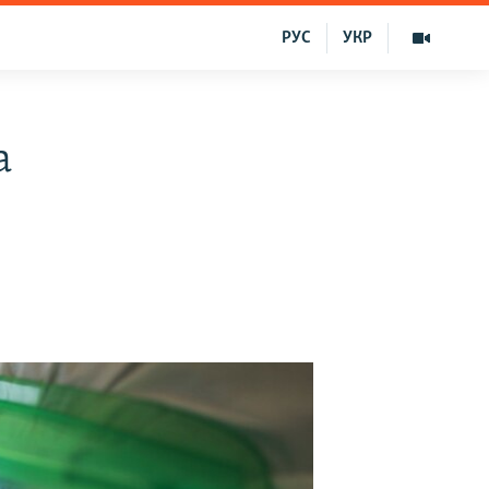
РУС
УКР
a