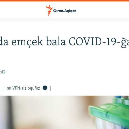
da emçek bala COVID-19-ğ
:42
VPN-siz oquñız