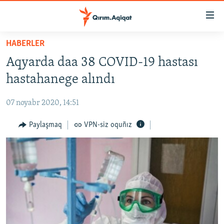
Link
açıqlığı
Esas
HABERLER
mündericege
HABERLER
Aqyarda daa 38 COVID-19 hastası
qaytmaq
SİYASET
Baş
hastahanege alındı
İQTİSADİYAT
navigatsiyağa
qaytmaq
07 noyabr 2020, 14:51
CEMİYET
Qıdıruvğa
MEDENİYET
Paylaşmaq
VPN-siz oquñız
qaytmaq
İNSAN AQLARI
VİDEO
SÜRET
BLOGLAR
FİKİR