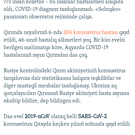
773 insan közetile – bu insanlar hastalarnen alâqada
oldı, COVID-19 diagnozı tasdıqlanmadı. «Solnışko»
pansionatı observator rejiminde çalışa.
Qırımda noyabrniñ 6-nda
206 koronavirus hastası
qayd
etildi, 46-sınıñ hastalıq alâmetleri yoq. Bir kün evelsi
berilgen malümatqa köre, Aqyarda COVID-19
hastalarınıñ sayısı Qırımdan daa çoq.
Rusiye kontrolindeki Qırım akimiyetiniñ koronavirus
tarqaluvına dair statistikasını halqara teşkilâtlar ve
diger mustaqil menbalar tasdıqlamay. Ukraina aq
qorçalayıcıları Qırımnıñ Rusiye akimiyeti hasta sayısını
eksiltip bildire, dep bildirgen edi.
Daa evel
2019-nCoV
olaraq belli
SARS-CoV-2
koronavirusı Qıtayda keçken yılnıñ soñunda qayd etildi.