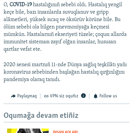
O,
COVID-19
hastalığınıñ sebebi oldı. Hastalıq yengil
keçe bile, bazı insanlarda suvuqlanuv ve gripp
alâmetleri, yüksek sıcaq ve öksürüv körüne bile. Bu
ölüm sebebi ola bilgen pnevmoniyağa keçmesi
mümkün. Hastalarnıñ ekseriyeti tüzele; çoqusı allarda
immunitet sisteması zayıf olğan insanlar, hususan
qartlar vefat ete.
2020 senesi martnıñ 11-nde Dünya sağlıq teşkilâtı yañı
koronavirus sebebinden başlağan hastalıq qırğınlığını
pandemiya olaraq tanıdı.
Paylaşmaq
VPN-siz oquñız
Follow us
Oqumağa devam etiñiz
İNSAN AQLARI