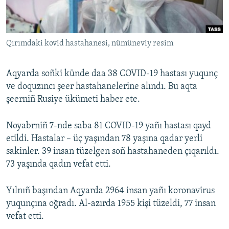
Русский
Українською
Qırımdaki kovid hastahanesi, nümüneviy resim
QOŞULIÑIZ!
Aqyarda soñki künde daa 38 COVID-19 hastası yuqunç
ve doquzıncı şeer hastahanelerine alındı. Bu aqta
şeerniñ Rusiye ükümeti haber ete.
RFE/RS bütün saytları
Noyabrniñ 7-nde saba 81 COVID-19 yañı hastası qayd
etildi. Hastalar – üç yaşından 78 yaşına qadar yerli
sakinler. 39 insan tüzelgen soñ hastahaneden çıqarıldı.
73 yaşında qadın vefat etti.
Yılnıñ başından Aqyarda 2964 insan yañı koronavirus
yuqunçına oğradı. Al-azırda 1955 kişi tüzeldi, 77 insan
vefat etti.