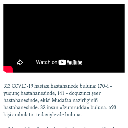
313 COVID-19 hastası hastahanede buluna: 170-i –
yuqunç hastahanesinde, 141 – doquzıncı şeer
hastahanesinde, ekisi Mudafaa nazirliginiñ
hastahanesinde. 32 insan «İzumrudda» buluna. 593
kişi ambulator tedaviylevde buluna.