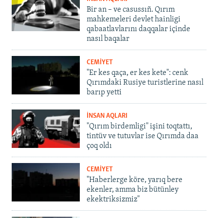
Bir an – ve casussıñ. Qırım
mahkemeleri devlet hainligi
qabaatlavlarını daqqalar içinde
nasıl baqalar
CEMİYET
"Er kes qaça, er kes kete": cenk
Qırımdaki Rusiye turistlerine nasıl
barıp yetti
İNSAN AQLARI
"Qırım birdemligi" işini toqtattı,
tintüv ve tutuvlar ise Qırımda daa
çoq oldı
CEMİYET
"Haberlerge köre, yarıq bere
ekenler, amma biz bütünley
ekektriksizmiz"