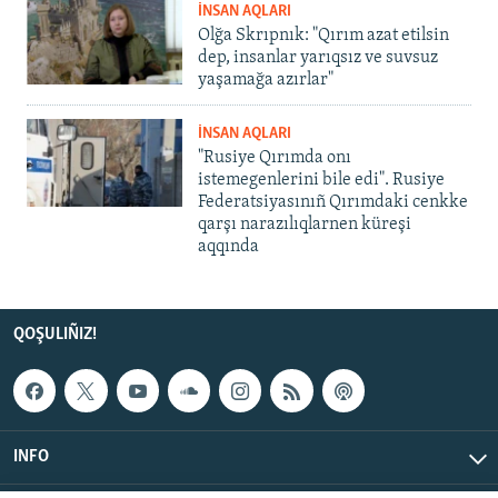
İNSAN AQLARI
Olğa Skrıpnık: "Qırım azat etilsin
dep, insanlar yarıqsız ve suvsuz
yaşamağa azırlar"
İNSAN AQLARI
"Rusiye Qırımda onı
istemegenlerini bile edi". Rusiye
Federatsiyasınıñ Qırımdaki cenkke
qarşı narazılıqlarnen küreşi
aqqında
QOŞULIÑIZ!
INFO