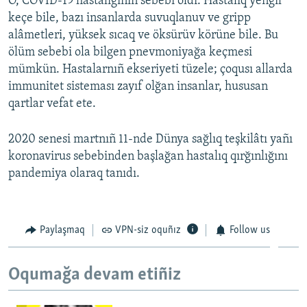
O, COVID-19 hastalığınıñ sebebi oldı. Hastalıq yengil
keçe bile, bazı insanlarda suvuqlanuv ve gripp
alâmetleri, yüksek sıcaq ve öksürüv körüne bile. Bu
ölüm sebebi ola bilgen pnevmoniyağa keçmesi
mümkün. Hastalarnıñ ekseriyeti tüzele; çoqusı allarda
immunitet sisteması zayıf olğan insanlar, hususan
qartlar vefat ete.
2020 senesi martnıñ 11-nde Dünya sağlıq teşkilâtı yañı
koronavirus sebebinden başlağan hastalıq qırğınlığını
pandemiya olaraq tanıdı.
Paylaşmaq
VPN-siz oquñız
Follow us
Oqumağa devam etiñiz