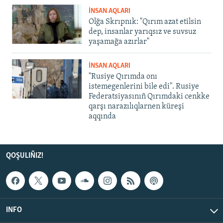
İNSAN AQLARI
Olğa Skrıpnık: "Qırım azat etilsin
dep, insanlar yarıqsız ve suvsuz
yaşamağa azırlar"
İNSAN AQLARI
"Rusiye Qırımda onı
istemegenlerini bile edi". Rusiye
Federatsiyasınıñ Qırımdaki cenkke
qarşı narazılıqlarnen küreşi
aqqında
QOŞULIÑIZ!
INFO