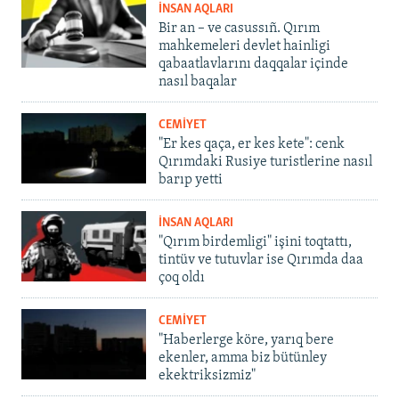
İNSAN AQLARI
Bir an – ve casussıñ. Qırım
mahkemeleri devlet hainligi
qabaatlavlarını daqqalar içinde
nasıl baqalar
CEMİYET
"Er kes qaça, er kes kete": cenk
Qırımdaki Rusiye turistlerine nasıl
barıp yetti
İNSAN AQLARI
"Qırım birdemligi" işini toqtattı,
tintüv ve tutuvlar ise Qırımda daa
çoq oldı
CEMİYET
"Haberlerge köre, yarıq bere
ekenler, amma biz bütünley
ekektriksizmiz"