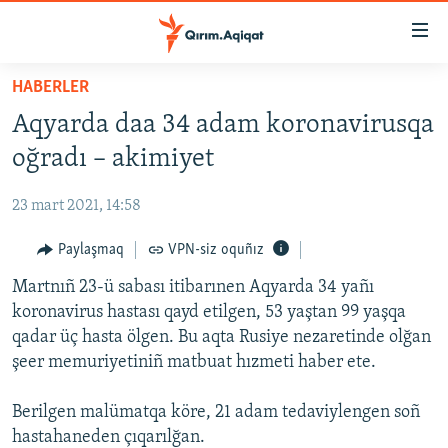
Link
açıqlığı
Esas
HABERLER
mündericege
HABERLER
Aqyarda daa 34 adam koronavirusqa
qaytmaq
SİYASET
Baş
oğradı – akimiyet
İQTİSADİYAT
navigatsiyağa
qaytmaq
23 mart 2021, 14:58
CEMİYET
Qıdıruvğa
MEDENİYET
Paylaşmaq
VPN-siz oquñız
qaytmaq
İNSAN AQLARI
Martnıñ 23-ü sabası itibarınen Aqyarda 34 yañı
koronavirus hastası qayd etilgen, 53 yaştan 99 yaşqa
VİDEO
qadar üç hasta ölgen. Bu aqta Rusiye nezaretinde olğan
SÜRET
şeer memuriyetiniñ matbuat hızmeti haber ete.
BLOGLAR
Berilgen malümatqa köre, 21 adam tedaviylengen soñ
FİKİR
hastahaneden çıqarılğan.