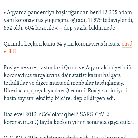
Русский
«Aqyarda pandemiya başlanğandan berli 12 905 adam
yañı koronavirus yuqunçına oğradı, 11 979 tedaviylendi,
Українською
552 öldi, 604 közetile», – dep yazıla bildirmede.
QOŞULIÑIZ!
Qırımda keçken künü 54 yañı koronavirus hastası
qayd
etildi.
RFE/RS bütün saytları
Rusiye nezareti astındaki Qırım ve Aqyar akimiyetiniñ
koronavirus tarqaluvına dair statistikasını halqara
teşkilâtlar ve diger mustaqil menbalar tasdıqlamay.
Ukraina aq qorçalayıcıları Qırımnıñ Rusiye akimiyeti
hasta sayısını eksiltip bildire, dep bildirgen edi.
Daa evel 2019-nCoV olaraq belli SARS-CoV-2
koronavirusı Qıtayda keçken yılnıñ soñunda qayd etildi.