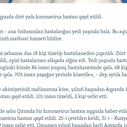
qyarda dört yañı koronavirus hastası qayd etildi.
ri – ana-babasından hastalanğan yedi yaşında bala. Bu aqt
niñ matbuat hızmeti bildire.
i sabasına daa 18 kişi tüzelip hastahaneden çıqarıldı. Dör
ildi, episi hastalarnen alâqada olğan edi. Yedi yaşında has
ugünki künde 86 insan yuqunç hastahanesinde qala, 68 ki
 qala. 705 insan yaşağan yerinde közetile», – dep aytıla h
e akimiyetiniñ malümatına köre, yılnıñ başından Aqyarda 
tası qayd etildi. 101 insan tüzeldi, 2 kişi vefat etti.
e saba Qırımda bir koronavirus hastası aqqında haber eti
avirus hastası qayd etildi. 25-i çetelden keldi, 31-i – Rusi
 9 insan vefat etti. Umumen yılnıñ başından berli Aqyarda 14