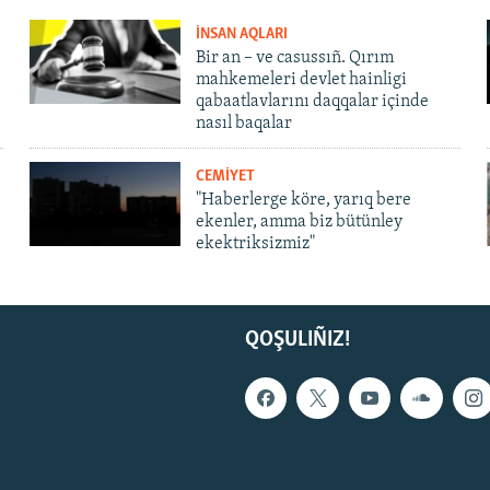
İNSAN AQLARI
Bir an – ve casussıñ. Qırım
mahkemeleri devlet hainligi
qabaatlavlarını daqqalar içinde
nasıl baqalar
CEMİYET
"Haberlerge köre, yarıq bere
ekenler, amma biz bütünley
ekektriksizmiz"
QOŞULIÑIZ!