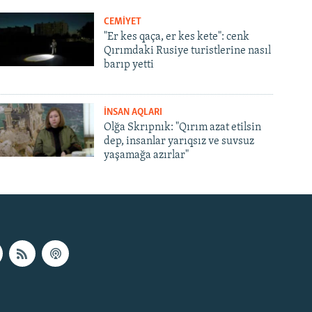
CEMİYET
"Er kes qaça, er kes kete": cenk
Qırımdaki Rusiye turistlerine nasıl
barıp yetti
İNSAN AQLARI
Olğa Skrıpnık: "Qırım azat etilsin
dep, insanlar yarıqsız ve suvsuz
yaşamağa azırlar"