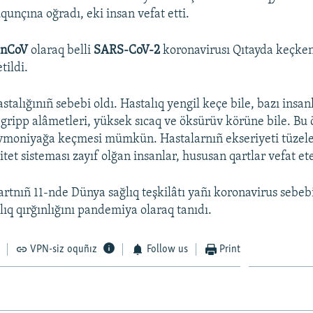
qunçına oğradı, eki insan vefat etti.
-nCoV
olaraq belli
SARS-CoV-2
koronavirusı Qıtayda keçken
tildi.
stalığınıñ sebebi oldı. Hastalıq yengil keçe bile, bazı insa
gripp alâmetleri, yüksek sıcaq ve öksürüv körüne bile. Bu
vmoniyağa keçmesi mümkün. Hastalarnıñ ekseriyeti tüzele
et sisteması zayıf olğan insanlar, hususan qartlar vefat et
rtnıñ 11-nde Dünya sağlıq teşkilâtı yañı koronavirus sebe
lıq qırğınlığını pandemiya olaraq tanıdı.
VPN-siz oquñız
Follow us
Print