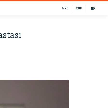
РУС
УКР
astası