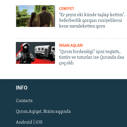
CEMİYET
"Er şeyni eki künde taşlap kettim".
Seferberlik qorqusı rusiyelilerni
kene memleketten quva
İNSAN AQLARI
"Qırım birdemligi" işini toqtattı,
tintüv ve tutuvlar ise Qırımda daa
çoq oldı
Русский
INFO
Українською
Contacts
QOŞULIÑIZ!
Qırım.Aqiqat. Bizim aqqında
Android | iOS