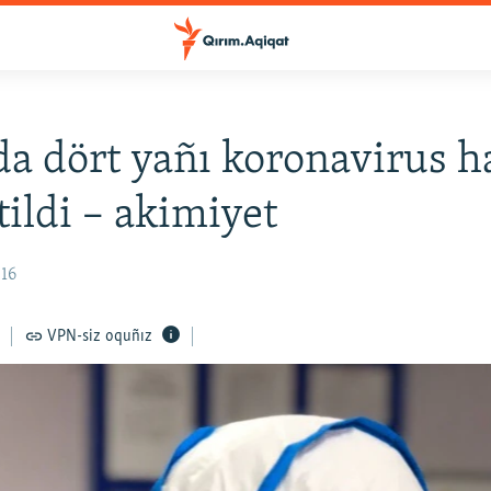
a dört yañı koronavirus h
tildi – akimiyet
:16
VPN-siz oquñız