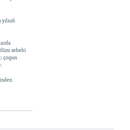
 yılnıñ
nlarda
 ölüm sebebi
; çoqusı
e.
binden