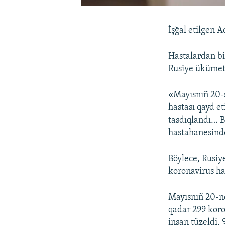
İşğal etilgen A
Hastalardan bi
Rusiye ükümeti
«Mayısnıñ 20-s
hastası qayd et
tasdıqlandı… B
hastahanesinde
Böylece, Rusiy
koronavirus has
Mayısnıñ 20-nd
qadar 299 koron
insan tüzeldi,