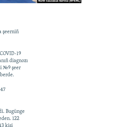
a şeerniñ
t COVID-19
tanıñ diagnozı
şi №9 şeer
aberde.
147
ldi. Bugünge
yeden. 122
3 kişi