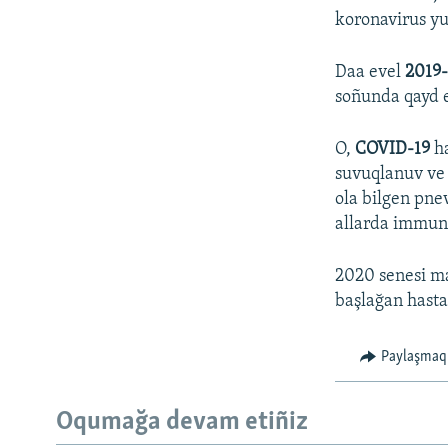
koronavirus yu
Daa evel
2019
soñunda qayd e
O,
COVID-19
ha
suvuqlanuv ve 
ola bilgen pne
allarda immunit
2020 senesi ma
başlağan hasta
Paylaşmaq
Oqumağa devam etiñiz