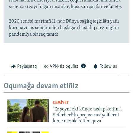
Hastalarnıñ ekseriyeti tüzele; çoqusı allarda immunitet
sisteması zayıf olğan insanlar, hususan qartlar vefat ete.
2020 senesi martnıñ 11-nde Dünya sağlıq teşkilâtı yañı
koronavirus sebebinden başlağan hastalıq qırğınlığını
pandemiya olaraq tanıdı.
Paylaşmaq
VPN-siz oquñız
Follow us
Oqumağa devam etiñiz
CEMİYET
"Er şeyni eki künde taşlap kettim".
Seferberlik qorqusı rusiyelilerni
kene memleketten quva