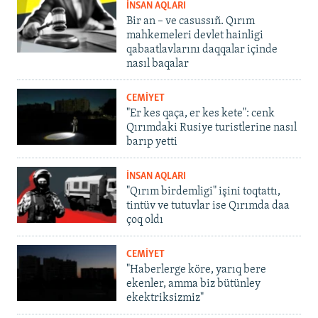
İNSAN AQLARI
Bir an – ve casussıñ. Qırım
mahkemeleri devlet hainligi
qabaatlavlarını daqqalar içinde
nasıl baqalar
CEMİYET
"Er kes qaça, er kes kete": cenk
Qırımdaki Rusiye turistlerine nasıl
barıp yetti
İNSAN AQLARI
"Qırım birdemligi" işini toqtattı,
tintüv ve tutuvlar ise Qırımda daa
çoq oldı
CEMİYET
"Haberlerge köre, yarıq bere
ekenler, amma biz bütünley
ekektriksizmiz"