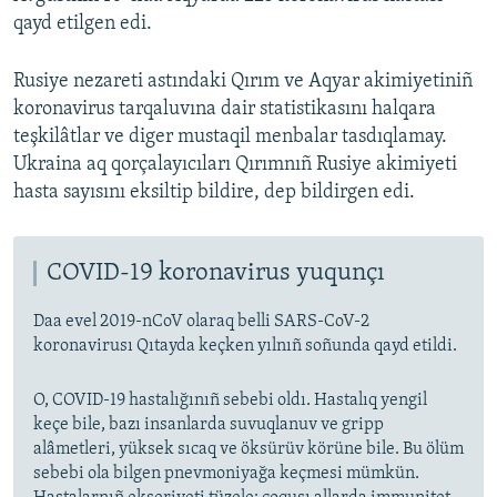
qayd etilgen edi.
Rusiye nezareti astındaki Qırım ve Aqyar akimiyetiniñ
koronavirus tarqaluvına dair statistikasını halqara
teşkilâtlar ve diger mustaqil menbalar tasdıqlamay.
Ukraina aq qorçalayıcıları Qırımnıñ Rusiye akimiyeti
hasta sayısını eksiltip bildire, dep bildirgen edi.
COVID-19 koronavirus yuqunçı
Daa evel 2019-nCoV olaraq belli SARS-CoV-2
koronavirusı Qıtayda keçken yılnıñ soñunda qayd etildi.
O, COVID-19 hastalığınıñ sebebi oldı. Hastalıq yengil
keçe bile, bazı insanlarda suvuqlanuv ve gripp
alâmetleri, yüksek sıcaq ve öksürüv körüne bile. Bu ölüm
sebebi ola bilgen pnevmoniyağa keçmesi mümkün.