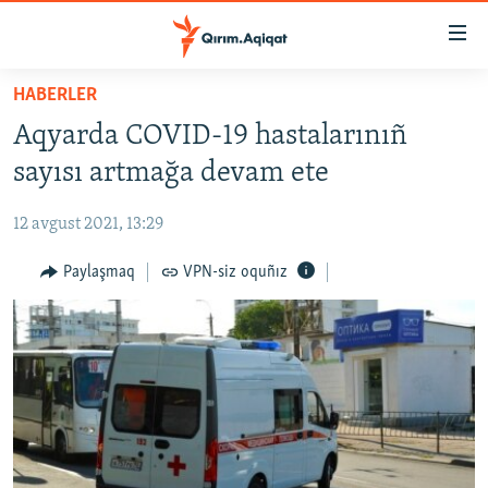
Link
açıqlığı
Esas
HABERLER
mündericege
HABERLER
Aqyarda COVID-19 hastalarınıñ
qaytmaq
SİYASET
Baş
sayısı artmağa devam ete
İQTİSADİYAT
navigatsiyağa
qaytmaq
12 avgust 2021, 13:29
CEMİYET
Qıdıruvğa
MEDENİYET
Paylaşmaq
VPN-siz oquñız
qaytmaq
İNSAN AQLARI
VİDEO
SÜRET
BLOGLAR
FİKİR