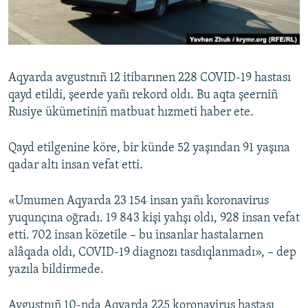
Русский
Українською
Aqyarda avgustnıñ 12 itibarınen 228 COVID-19 hastası
QOŞULIÑIZ!
qayd etildi, şeerde yañı rekord oldı. Bu aqta şeerniñ
Rusiye ükümetiniñ matbuat hızmeti haber ete.
Qayd etilgenine köre, bir künde 52 yaşından 91 yaşına
RFE/RS bütün saytları
qadar altı insan vefat etti.
«Umumen Aqyarda 23 154 insan yañı koronavirus
yuqunçına oğradı. 19 843 kişi yahşı oldı, 928 insan vefat
etti. 702 insan közetile – bu insanlar hastalarnen
alâqada oldı, COVID-19 diagnozı tasdıqlanmadı», – dep
yazıla bildirmede.
Avgustnıñ 10-nda Aqyarda 225 koronavirus hastası