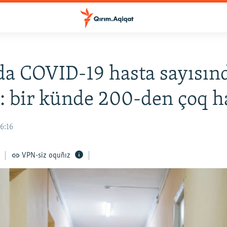
a COVID-19 hasta sayısın
: bir künde 200-den çoq h
6:16
VPN-siz oquñız