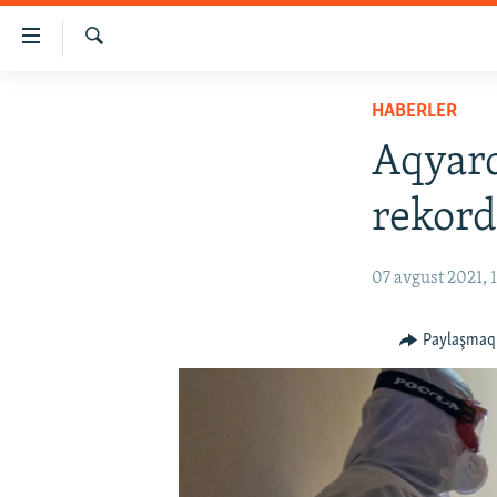
Link
açıqlığı
Qıdırmaq
Esas
HABERLER
HABERLER
mündericege
SİYASET
qaytmaq
Aqyard
Baş
İQTİSADİYAT
navigatsiyağa
rekord
CEMİYET
qaytmaq
Qıdıruvğa
MEDENİYET
07 avgust 2021, 1
qaytmaq
İNSAN AQLARI
VİDEO
Paylaşmaq
SÜRET
BLOGLAR
FİKİR