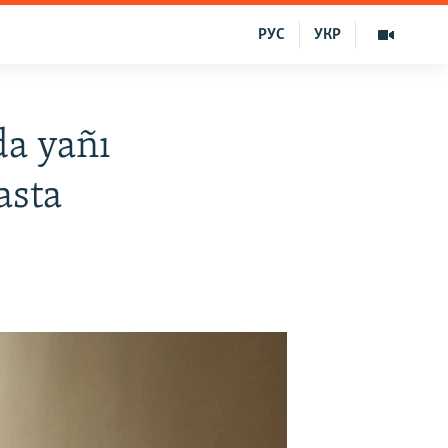
РУС
УКР
da yañı
asta