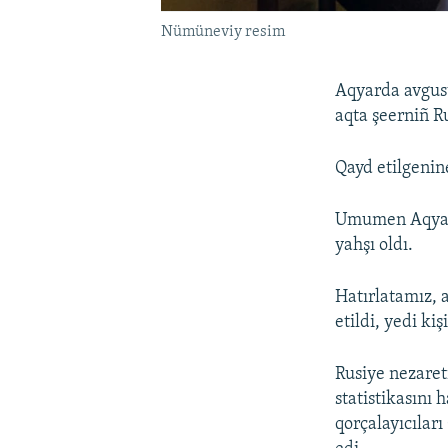
Nümüneviy resim
Aqyarda avgust
aqta şeerniñ R
Qayd etilgenine
Umumen Aqyarda
yahşı oldı.
Hatırlatamız, 
etildi, yedi kişi
Rusiye nezaret
statistikasını
qorçalayıcıları