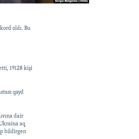
kord oldı. Bu
ti, 19128 kişi
stası qayd
uvına dair
 Ukraina aq
ep bildirgen