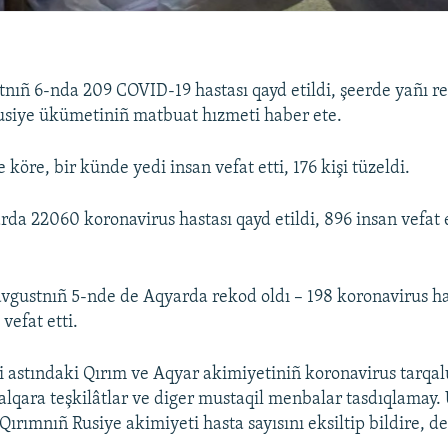
nıñ 6-nda 209 COVID-19 hastası qayd etildi, şeerde yañı re
usiye ükümetiniñ matbuat hızmeti haber ete.
 köre, bir künde yedi insan vefat etti, 176 kişi tüzeldi.
 22060 koronavirus hastası qayd etildi, 896 insan vefat et
avgustnıñ 5-nde de Aqyarda rekod oldı – 198 koronavirus ha
 vefat etti.
i astındaki Qırım ve Aqyar akimiyetiniñ koronavirus tarqal
 halqara teşkilâtlar ve diger mustaqil menbalar tasdıqlamay.
 Qırımnıñ Rusiye akimiyeti hasta sayısını eksiltip bildire, d