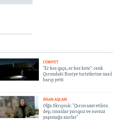
CEMİYET
"Er kes qaça, er kes kete": cenk
Qırımdaki Rusiye turistlerine nasıl
barıp yetti
İNSAN AQLARI
Olğa Skrıpnık: "Qırım azat etilsin
dep, insanlar yarıqsız ve suvsuz
yaşamağa azırlar"