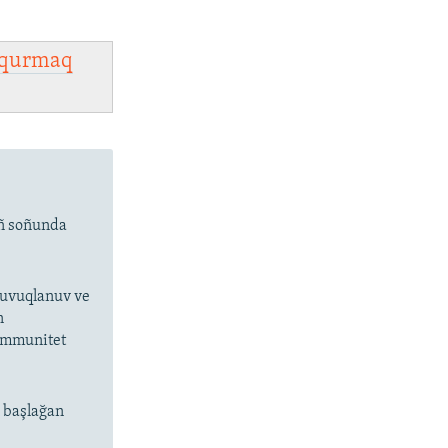
qurmaq
ıñ soñunda
 suvuqlanuv ve
n
 immunitet
n başlağan