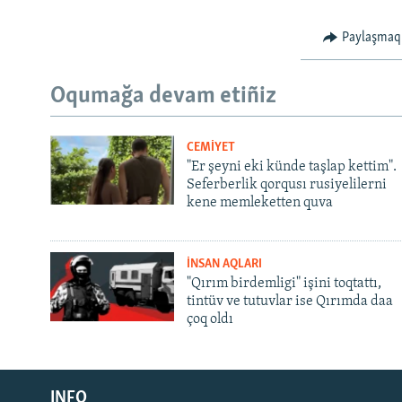
Paylaşmaq
Oqumağa devam etiñiz
CEMİYET
"Er şeyni eki künde taşlap kettim".
Seferberlik qorqusı rusiyelilerni
kene memleketten quva
İNSAN AQLARI
"Qırım birdemligi" işini toqtattı,
tintüv ve tutuvlar ise Qırımda daa
çoq oldı
Русский
INFO
Українською