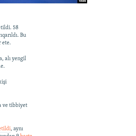
tildi. 58
ıqarıldı. Bu
 ete.
 alı yengil
de.
işi
a ve tibbiyet
tildi
, aynı