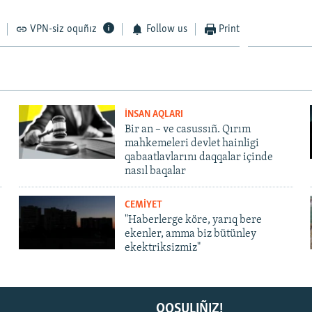
VPN-siz oquñız
Follow us
Print
İNSAN AQLARI
Bir an – ve casussıñ. Qırım
mahkemeleri devlet hainligi
qabaatlavlarını daqqalar içinde
nasıl baqalar
CEMİYET
"Haberlerge köre, yarıq bere
ekenler, amma biz bütünley
ekektriksizmiz"
QOŞULIÑIZ!