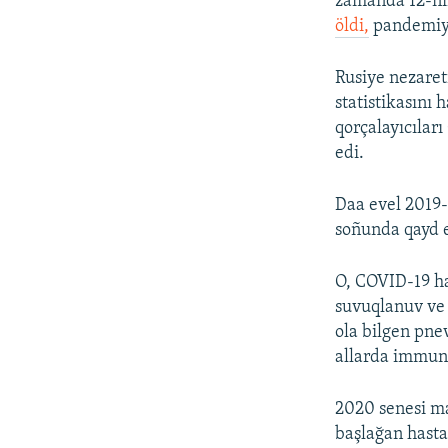
zamanda 12-niñ
öldi,
pandemiya
Rusiye nezaret
statistikasını
qorçalayıcıları
edi.
Daa evel 2019-
soñunda qayd e
O, COVID-19 has
suvuqlanuv ve 
ola bilgen pne
allarda immunit
2020 senesi ma
başlağan hasta