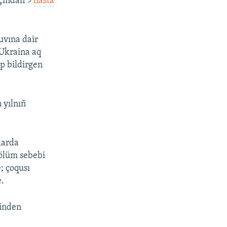
nçından 9
hasta
uvına dair
 Ukraina aq
ep bildirgen
 yılnıñ
larda
 ölüm sebebi
; çoqusı
e.
binden