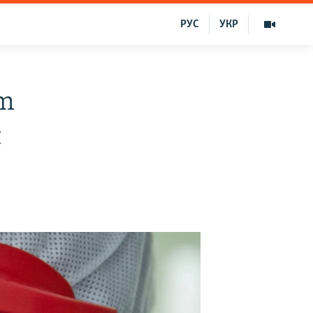
РУС
УКР
am
t