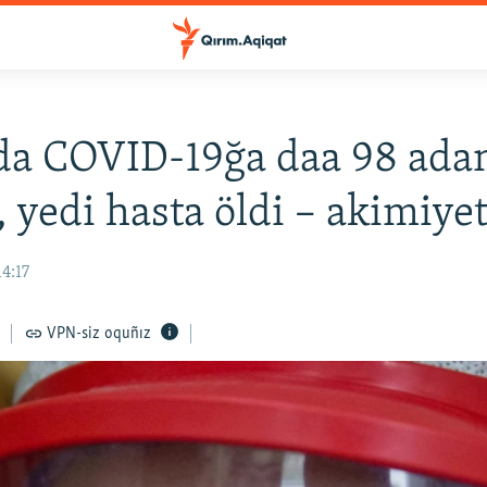
da COVID-19ğa daa 98 ad
, yedi hasta öldi – akimiye
14:17
VPN-siz oquñız