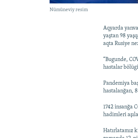
Nümüneviy resim
Aqyarda yanvar
yaştan 98 yaşq
aqta Rusiye ne
“Bugunde, COVI
hastalar bölügi
Pandemiya başl
hastalanğan, 8
1742 insanğa CO
hadimleri aşıl
Hatırlatamız k