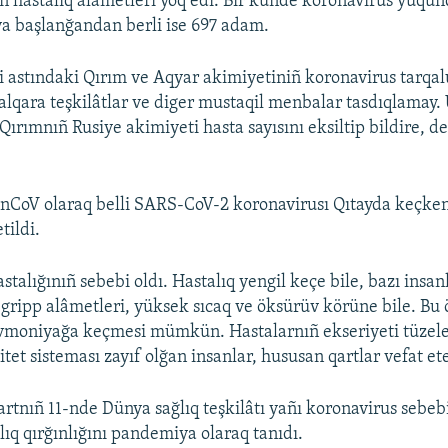
 hastalıq alâmetleri yoq edi. Bir künde koronavirus yuqu
 başlanğandan berli ise 697 adam.
i astındaki Qırım ve Aqyar akimiyetiniñ koronavirus tarqal
 halqara teşkilâtlar ve diger mustaqil menbalar tasdıqlamay.
 Qırımnıñ Rusiye akimiyeti hasta sayısını eksiltip bildire, d
nCoV olaraq belli SARS-CoV-2 koronavirusı Qıtayda keçken
tildi.
talığınıñ sebebi oldı. Hastalıq yengil keçe bile, bazı insan
gripp alâmetleri, yüksek sıcaq ve öksürüv körüne bile. Bu
vmoniyağa keçmesi mümkün. Hastalarnıñ ekseriyeti tüzele
et sisteması zayıf olğan insanlar, hususan qartlar vefat et
rtnıñ 11-nde Dünya sağlıq teşkilâtı yañı koronavirus sebe
lıq qırğınlığını pandemiya olaraq tanıdı.