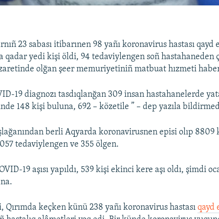
nıñ 23 sabası itibarınen 98 yañı koronavirus hastası qayd e
a qadar yedi kişi öldi, 94 tedaviylengen soñ hastahaneden ç
zaretinde olğan şeer memuriyetiniñ matbuat hızmeti haber
D-19 diagnozı tasdıqlanğan 309 insan hastahanelerde yata,
nde 148 kişi buluna, 692 – közetile ” – dep yazıla bildirme
ağanından berli Aqyarda koronavirusnen episi olıp 8809 k
057 tedaviylengen ve 355 ölgen.
VID-19 aşısı yapıldı, 539 kişi ekinci kere aşı oldı, şimdi oc
ana.
i, Qırımda keçken künü 238 yañı koronavirus hastası
qayd e