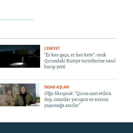
CEMİYET
"Er kes qaça, er kes kete": cenk
Qırımdaki Rusiye turistlerine nasıl
barıp yetti
İNSAN AQLARI
Olğa Skrıpnık: "Qırım azat etilsin
dep, insanlar yarıqsız ve suvsuz
yaşamağa azırlar"