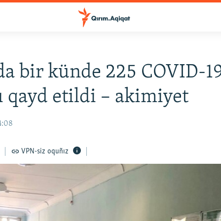
da bir künde 225 COVID-1
ı qayd etildi – akimiyet
4:08
VPN-siz oquñız