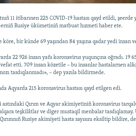
nıñ 11 itibarınen 225 COVID-19 hastası qayd etildi, şeerde 
şeerniñ Rusiye ükümetiniñ matbuat hızmeti haber ete.
e köre, bir künde 69 yaşından 84 yaşına qadar yedi insan ve
a 22 926 insan yañı koronavirus yuqunçına oğradı. 19 658
 vefat etti. 709 insan közetile – bu insanlar hastalarnen alâ
ozı tasdıqlanmadı», – dep yazıla bildirmede.
da Aqyarda 215 koronavirus hastası qayd etilgen edi.
i astındaki Qırım ve Aqyar akimiyetiniñ koronavirus tarqal
 halqara teşkilâtlar ve diger mustaqil menbalar tasdıqlamay.
 Qırımnıñ Rusiye akimiyeti hasta sayısını eksiltip bildire, d