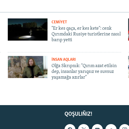
CEMİYET
"Er kes qaça, er kes kete": cenk
Qırımdaki Rusiye turistlerine nasıl
barıp yetti
İNSAN AQLARI
Olğa Skrıpnık: "Qırım azat etilsin
dep, insanlar yarıqsız ve suvsuz
yaşamağa azırlar"
QOŞULIÑIZ!