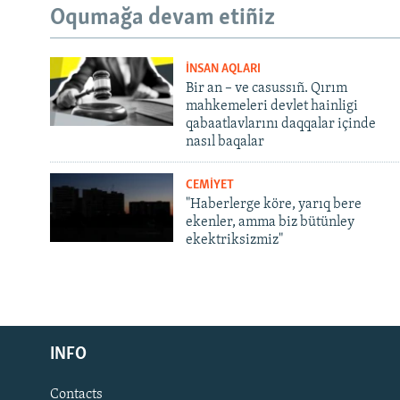
Oqumağa devam etiñiz
İNSAN AQLARI
Bir an – ve casussıñ. Qırım
mahkemeleri devlet hainligi
qabaatlavlarını daqqalar içinde
nasıl baqalar
CEMİYET
"Haberlerge köre, yarıq bere
ekenler, amma biz bütünley
ekektriksizmiz"
Русский
INFO
Українською
Contacts