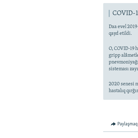
COVID-1
Daa evel 2019
qayd etildi.
O, COVID-19 ha
gripp alâmetl
pnevmoniyağa 
sisteması zayı
2020 senesi m
hastalıq qırğı
Paylaşmaq