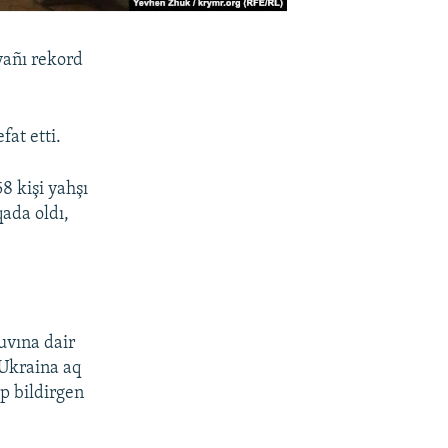
yañı rekord
fat etti.
 kişi yahşı
qada oldı,
uvına dair
 Ukraina aq
ep bildirgen