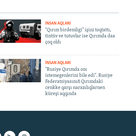
İNSAN AQLARI
"Qırım birdemligi" işini toqtattı,
tintüv ve tutuvlar ise Qırımda daa
çoq oldı
İNSAN AQLARI
"Rusiye Qırımda onı
istemegenlerini bile edi". Rusiye
Federatsiyasınıñ Qırımdaki
cenkke qarşı narazılıqlarnen
küreşi aqqında