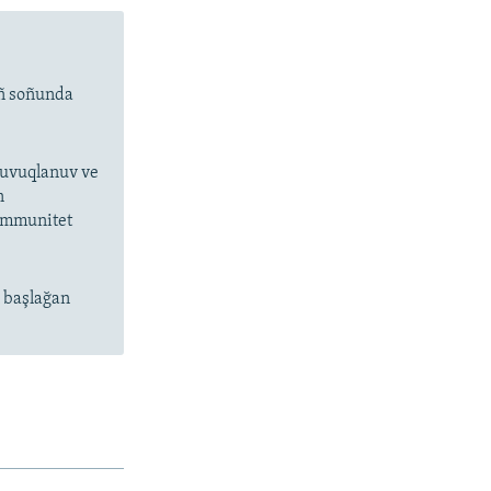
ıñ soñunda
 suvuqlanuv ve
n
 immunitet
n başlağan