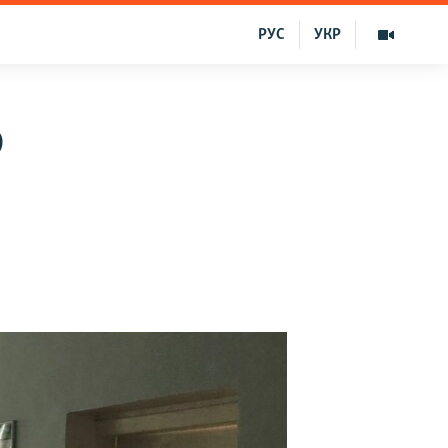
РУС
УКР
9