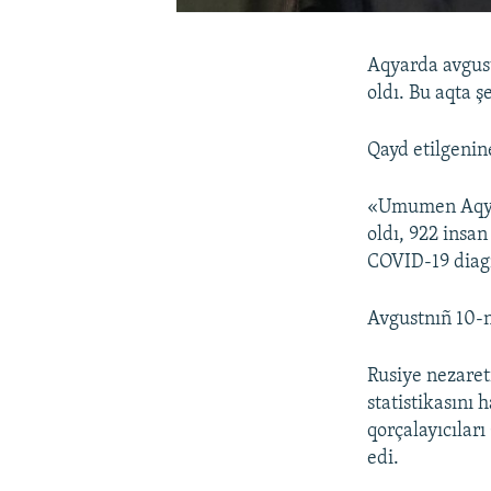
Aqyarda avgust
oldı. Bu aqta 
Qayd etilgenin
«Umumen Aqyard
oldı, 922 insan
COVID-19 diagn
Avgustnıñ 10-n
Rusiye nezaret
statistikasını
qorçalayıcıları
edi.