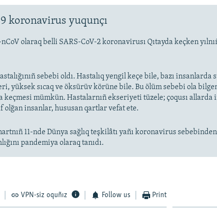
9 koronavirus yuqunçı
-nCoV olaraq belli SARS-CoV-2 koronavirusı Qıtayda keçken yıln
stalığınıñ sebebi oldı. Hastalıq yengil keçe bile, bazı insanlarda
eri, yüksek sıcaq ve öksürüv körüne bile. Bu ölüm sebebi ola bilge
keçmesi mümkün. Hastalarnıñ ekseriyeti tüzele; çoqusı allarda
f olğan insanlar, hususan qartlar vefat ete.
artnıñ 11-nde Dünya sağlıq teşkilâtı yañı koronavirus sebebinde
nlığını pandemiya olaraq tanıdı.
VPN-siz oquñız
Follow us
Print