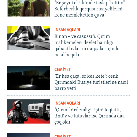
"Er şeyni eki künde taşlap kettim".
Seferberlik qorqusı rusiyelilerni
kene memleketten quva
İNSAN AQLARI
Bir an – ve casussıñ. Qırım
mahkemeleri devlet hainligi
qabaatlavlarını daqqalar içinde
nasıl baqalar
CEMİYET
"Er kes qaça, er kes kete": cenk
Qırımdaki Rusiye turistlerine nasıl
barıp yetti
İNSAN AQLARI
"Qırım birdemligi" işini toqtattı,
tintüv ve tutuvlar ise Qırımda daa
çoq oldı