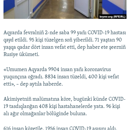
Русский
Українською
Aqyarda fevralniñ 2-nde saba 99 yañı COVID-19 hastası
QOŞULIÑIZ!
qayd etildi. 95 kişi tüzelgen soñ yiberildi. 71 yaştan 90
yaşqa qadar dört insan vefat etti, dep haber ete şeerniñ
Rusiye ükümeti.
RFE/RS bütün saytları
«Umumen Aqyarda 9904 insan yañı koronavirus
yuqunçına oğradı. 8834 insan tüzeldi, 400 kişi vefat
etti», – dep aytıla haberde.
Akimiyetniñ malümatına köre, bugünki künde COVID-
19 tasdıqlanğan 408 kişi hastahanelerde yata. 96 kişi
alı ağır olmağanlar bölüginde buluna.
616 insan közetile. 1956 insan COVID-19 aşısını aldı,