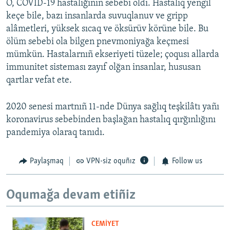
O, COVID-19 hastalığınıñ sebebi oldı. Hastalıq yengil
keçe bile, bazı insanlarda suvuqlanuv ve gripp
alâmetleri, yüksek sıcaq ve öksürüv körüne bile. Bu
ölüm sebebi ola bilgen pnevmoniyağa keçmesi
mümkün. Hastalarnıñ ekseriyeti tüzele; çoqusı allarda
immunitet sisteması zayıf olğan insanlar, hususan
qartlar vefat ete.
2020 senesi martnıñ 11-nde Dünya sağlıq teşkilâtı yañı
koronavirus sebebinden başlağan hastalıq qırğınlığını
pandemiya olaraq tanıdı.
Paylaşmaq
VPN-siz oquñız
Follow us
Oqumağa devam etiñiz
CEMİYET