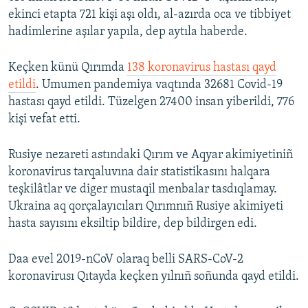
ekinci etapta 721 kişi aşı oldı, al-azırda oca ve tibbiyet
hadimlerine aşılar yapıla, dep aytıla haberde.
Keçken künü Qırımda
138 koronavirus hastası qayd
etildi
. Umumen pandemiya vaqtında 32681 Covid-19
hastası qayd etildi. Tüzelgen 27400 insan yiberildi, 776
kişi vefat etti.
Rusiye nezareti astındaki Qırım ve Aqyar akimiyetiniñ
koronavirus tarqaluvına dair statistikasını halqara
teşkilâtlar ve diger mustaqil menbalar tasdıqlamay.
Ukraina aq qorçalayıcıları Qırımnıñ Rusiye akimiyeti
hasta sayısını eksiltip bildire, dep bildirgen edi.
Daa evel 2019-nCoV olaraq belli SARS-CoV-2
koronavirusı Qıtayda keçken yılnıñ soñunda qayd etildi.