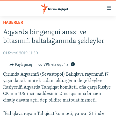
Link
açıqlığı
Esas
HABERLER
mündericege
HABERLER
Aqyarda bir gençni anası ve
qaytmaq
SİYASET
Baş
bitasınıñ baltalağanında şekleyler
İQTİSADİYAT
navigatsiyağa
qaytmaq
01 fevral 2019, 11:30
CEMİYET
Qıdıruvğa
MEDENİYET
Paylaşmaq
VPN-siz oquñız
qaytmaq
İNSAN AQLARI
Qırımda Aqyarnıñ (Sevastopol) Balıqlava rayonınıñ 17
yaşında sakinini eki adam öldürgeninde şekleyler.
VİDEO
Rusiyeniñ Aqyarda Tahqiqat komiteti, oña qarşı Rusiye
SÜRET
CK-niñ 105-inci maddesiniñ 2-nci qısmına binaen
cinaiy davanı açtı, dep bildire matbuat hızmeti.
BLOGLAR
FİKİR
“Balıqlava rayonı Tahqiqat komiteti, yanvar 31-inde