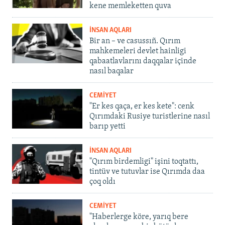
kene memleketten quva
İNSAN AQLARI
Bir an – ve casussıñ. Qırım
mahkemeleri devlet hainligi
qabaatlavlarını daqqalar içinde
nasıl baqalar
CEMİYET
"Er kes qaça, er kes kete": cenk
Qırımdaki Rusiye turistlerine nasıl
barıp yetti
İNSAN AQLARI
"Qırım birdemligi" işini toqtattı,
tintüv ve tutuvlar ise Qırımda daa
çoq oldı
CEMİYET
"Haberlerge köre, yarıq bere