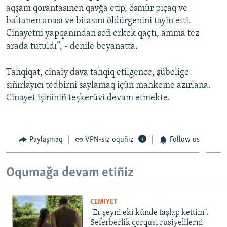
aqşam qorantasınen qavğa etip, ösmür pıçaq ve
Русский
baltanen anası ve bitasını öldürgenini tayin etti.
Cinayetni yapqanından soñ erkek qaçtı, amma tez
Українською
arada tutuldı”, - denile beyanatta.
QOŞULIÑIZ!
Tahqiqat, cinaiy dava tahqiq etilgence, şübelige
sıñırlayıcı tedbirni saylamaq içün mahkeme azırlana.
Cinayet işininiñ teşkerüvi devam etmekte.
RFE/RS bütün saytları
Paylaşmaq
VPN-siz oquñız
Follow us
Oqumağa devam etiñiz
CEMİYET
"Er şeyni eki künde taşlap kettim".
Seferberlik qorqusı rusiyelilerni