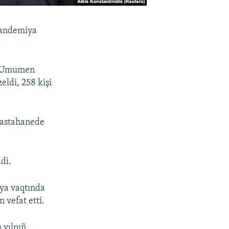
pandemiya
i. Umumen
eldi, 258 kişi
hastahanede
di.
a vaqtında
 vefat etti.
 yılnıñ