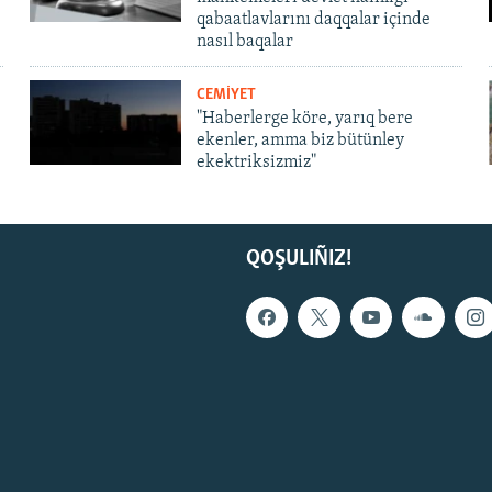
qabaatlavlarını daqqalar içinde
nasıl baqalar
CEMİYET
"Haberlerge köre, yarıq bere
ekenler, amma biz bütünley
ekektriksizmiz"
QOŞULIÑIZ!