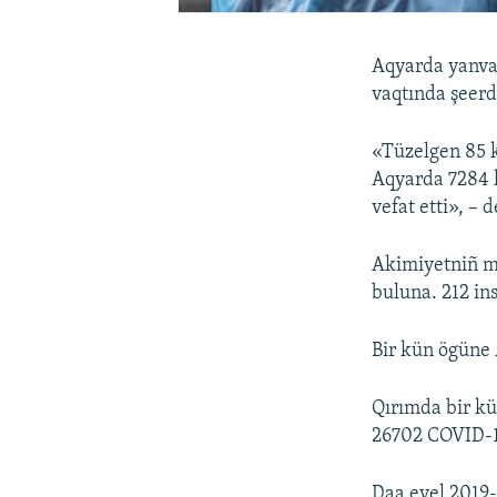
Aqyarda yanvar
vaqtında şeerd
«Tüzelgen 85 k
Aqyarda 7284 k
vefat etti», – 
Akimiyetniñ m
buluna. 212 ins
Bir kün ögüne 
Qırımda bir k
26702 COVID-19 
Daa evel 2019-