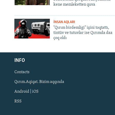
kene memleketten quva
İNSAN AQLARI
"Qırım birdemligi" işini toqtattı,
tintüv ve tutuvlar ise Qırımda daa
çoq oldı
Русский
INFO
Українською
Contacts
QOŞULIÑIZ!
Qırım.Aqiqat. Bizim aqqında
Android | iOS
RSS
RFE/RS bütün saytları