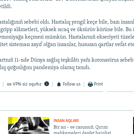
tildi.
talığınıñ sebebi oldı. Hastalıq yengil keçe bile, bazı insan
gripp alâmetleri, yüksek sıcaq ve öksürüv körüne bile. Bu
vmoniyağa keçmesi mümkün. Hastalarnıñ ekseriyeti tüzele
et sisteması zayıf olğan insanlar, hususan qartlar vefat et
rtnıñ 11-nde Dünya sağlıq teşkilâtı yañı koronavirus sebe
lıq qırğınlığını pandemiya olaraq tanıdı.
VPN-siz oquñız
Follow us
Print
İNSAN AQLARI
Bir an – ve casussıñ. Qırım
mahkemeleri devlet hainligi