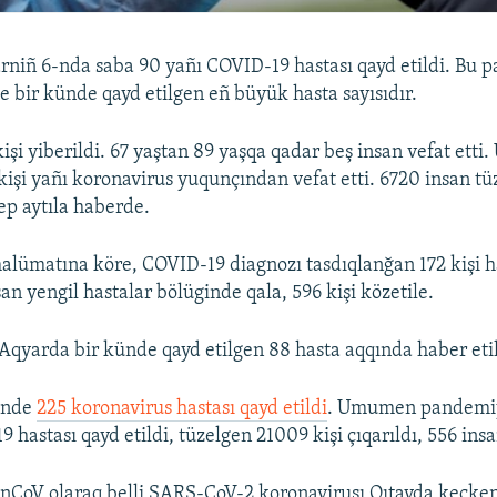
niñ 6-nda saba 90 yañı COVID-19 hastası qayd etildi. Bu 
e bir künde qayd etilgen eñ büyük hasta sayısıdır.
işi yiberildi. 67 yaştan 89 yaşqa qadar beş insan vefat ett
işi yañı koronavirus yuqunçından vefat etti. 6720 insan tüz
dep aytıla haberde.
alümatına köre, COVID-19 diagnozı tasdıqlanğan 172 kişi 
an yengil hastalar bölüginde qala, 596 kişi közetile.
Aqyarda bir künde qayd etilgen 88 hasta aqqında haber etil
ünde
225 koronavirus hastası qayd etildi
. Umumen pandemiy
hastası qayd etildi, tüzelgen 21009 kişi çıqarıldı, 556 insan
nCoV olaraq belli SARS-CoV-2 koronavirusı Qıtayda keçken