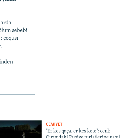
larda
 ölüm sebebi
; çoqusı
e.
binden
CEMİYET
"Er kes qaça, er kes kete": cenk
Qırımdaki Rusiye turistlerine nasıl