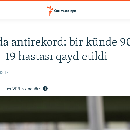
a antirekord: bir künde 9
19 hastası qayd etildi
12:13
VPN-siz oquñız