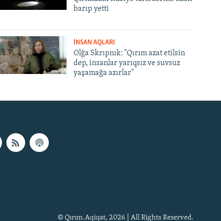
barıp yetti
İNSAN AQLARI
Olğa Skrıpnık: "Qırım azat etilsin
dep, insanlar yarıqsız ve suvsuz
yaşamağa azırlar"
© Qırım.Aqiqat, 2026 | All Rights Reserved.