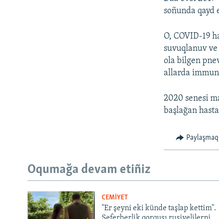
soñunda qayd e
O, COVID-19 has
suvuqlanuv ve 
ola bilgen pne
allarda immunit
2020 senesi ma
başlağan hasta
Paylaşmaq
Oqumağa devam etiñiz
CEMİYET
"Er şeyni eki künde taşlap kettim".
Seferberlik qorqusı rusiyelilerni