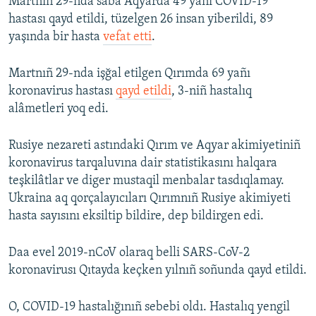
Martnıñ 29-nda saba Aqyarda 49 yañı COVID-19
hastası qayd etildi, tüzelgen 26 insan yiberildi, 89
yaşında bir hasta
vefat etti
.
Martnıñ 29-nda işğal etilgen Qırımda 69 yañı
koronavirus hastası
qayd etildi
, 3-niñ hastalıq
alâmetleri yoq edi.
Rusiye nezareti astındaki Qırım ve Aqyar akimiyetiniñ
koronavirus tarqaluvına dair statistikasını halqara
teşkilâtlar ve diger mustaqil menbalar tasdıqlamay.
Ukraina aq qorçalayıcıları Qırımnıñ Rusiye akimiyeti
hasta sayısını eksiltip bildire, dep bildirgen edi.
Daa evel 2019-nCoV olaraq belli SARS-CoV-2
koronavirusı Qıtayda keçken yılnıñ soñunda qayd etildi.
O, COVID-19 hastalığınıñ sebebi oldı. Hastalıq yengil