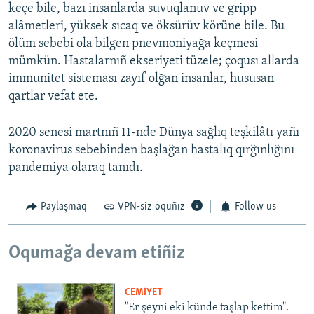
keçe bile, bazı insanlarda suvuqlanuv ve gripp
alâmetleri, yüksek sıcaq ve öksürüv körüne bile. Bu
ölüm sebebi ola bilgen pnevmoniyağa keçmesi
mümkün. Hastalarnıñ ekseriyeti tüzele; çoqusı allarda
immunitet sisteması zayıf olğan insanlar, hususan
qartlar vefat ete.
2020 senesi martnıñ 11-nde Dünya sağlıq teşkilâtı yañı
koronavirus sebebinden başlağan hastalıq qırğınlığını
pandemiya olaraq tanıdı.
Paylaşmaq
VPN-siz oquñız
Follow us
Oqumağa devam etiñiz
CEMİYET
"Er şeyni eki künde taşlap kettim".