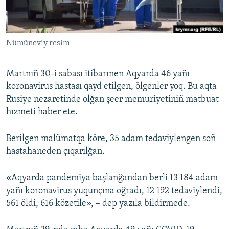
Русский
Українською
Nümüneviy resim
QOŞULIÑIZ!
Martnıñ 30-i sabası itibarınen Aqyarda 46 yañı
koronavirus hastası qayd etilgen, ölgenler yoq. Bu aqta
Rusiye nezaretinde olğan şeer memuriyetiniñ matbuat
RFE/RS bütün saytları
hızmeti haber ete.
Berilgen malümatqa köre, 35 adam tedaviylengen soñ
hastahaneden çıqarılğan.
«Aqyarda pandemiya başlanğandan berli 13 184 adam
yañı koronavirus yuqunçına oğradı, 12 192 tedaviylendi,
561 öldi, 616 közetile», – dep yazıla bildirmede.