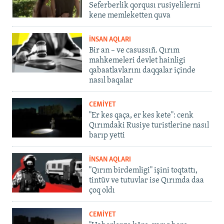
Seferberlik qorqusı rusiyelilerni
kene memleketten quva
İNSAN AQLARI
Bir an – ve casussıñ. Qırım
mahkemeleri devlet hainligi
qabaatlavlarını daqqalar içinde
nasıl baqalar
CEMİYET
"Er kes qaça, er kes kete": cenk
Qırımdaki Rusiye turistlerine nasıl
barıp yetti
İNSAN AQLARI
"Qırım birdemligi" işini toqtattı,
tintüv ve tutuvlar ise Qırımda daa
çoq oldı
CEMİYET