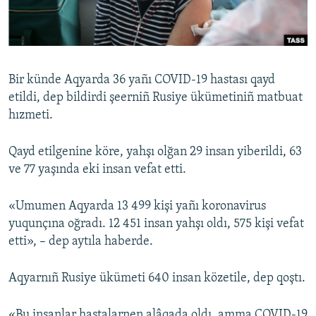
Русский
Українською
Bir künde Aqyarda 36 yañı COVID-19 hastası qayd
QOŞULIÑIZ!
etildi, dep bildirdi şeerniñ Rusiye ükümetiniñ matbuat
hızmeti.
Qayd etilgenine köre, yahşı olğan 29 insan yiberildi, 63
RFE/RS bütün saytları
ve 77 yaşında eki insan vefat etti.
«Umumen Aqyarda 13 499 kişi yañı koronavirus
yuqunçına oğradı. 12 451 insan yahşı oldı, 575 kişi vefat
etti», – dep aytıla haberde.
Aqyarnıñ Rusiye ükümeti 640 insan közetile, dep qoştı.
«Bu insanlar hastalarnen alâqada oldı, amma COVID-19