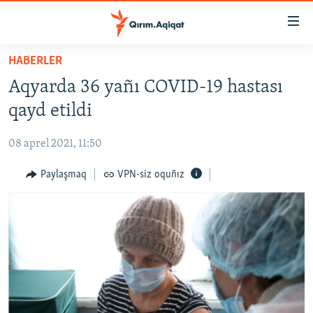
Link
açıqlığı
Esas
HABERLER
mündericege
HABERLER
Aqyarda 36 yañı COVID-19 hastası
qaytmaq
SİYASET
Baş
qayd etildi
İQTİSADİYAT
navigatsiyağa
qaytmaq
08 aprel 2021, 11:50
CEMİYET
Qıdıruvğa
MEDENİYET
Paylaşmaq
VPN-siz oquñız
qaytmaq
İNSAN AQLARI
VİDEO
SÜRET
BLOGLAR
FİKİR