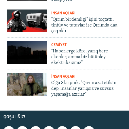
İNSAN AQLARI
"Qırım birdemligi" işini toqtattı,
tintüv ve tutuvlar ise Qırımda daa
çoq oldı
CEMİYET
"Haberlerge köre, yarıq bere
ekenler, amma biz bütünley
ekektriksizmiz"
İNSAN AQLARI
Olğa Skrıpnık: "Qırım azat etilsin
dep, insanlar yarıqsız ve suvsuz
yaşamağa azırlar"
QOŞULIÑIZ!