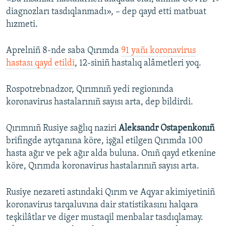
diagnozları tasdıqlanmadı», – dep qayd etti matbuat
hızmeti.
Aprelniñ 8-nde saba Qırımda
91 yañı koronavirus
hastası qayd etildi
, 12-siniñ hastalıq alâmetleri yoq.
Rospotrebnadzor, Qırımnıñ yedi regionında
koronavirus hastalarınıñ sayısı arta, dep bildirdi.
Qırımnıñ Rusiye sağlıq naziri
Aleksandr Ostapenkonıñ
brifingde aytqanına köre, işğal etilgen Qırımda 100
hasta ağır ve pek ağır alda buluna. Onıñ qayd etkenine
köre, Qırımda koronavirus hastalarınıñ sayısı arta.
Rusiye nezareti astındaki Qırım ve Aqyar akimiyetiniñ
koronavirus tarqaluvına dair statistikasını halqara
teşkilâtlar ve diger mustaqil menbalar tasdıqlamay.