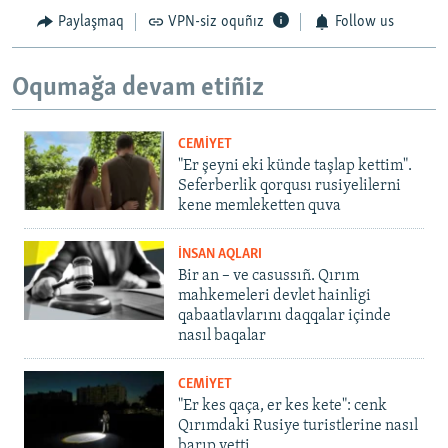
Paylaşmaq
VPN-siz oquñız
Follow us
Oqumağa devam etiñiz
CEMİYET
"Er şeyni eki künde taşlap kettim".
Seferberlik qorqusı rusiyelilerni
kene memleketten quva
İNSAN AQLARI
Bir an – ve casussıñ. Qırım
mahkemeleri devlet hainligi
qabaatlavlarını daqqalar içinde
nasıl baqalar
CEMİYET
"Er kes qaça, er kes kete": cenk
Qırımdaki Rusiye turistlerine nasıl
barıp yetti