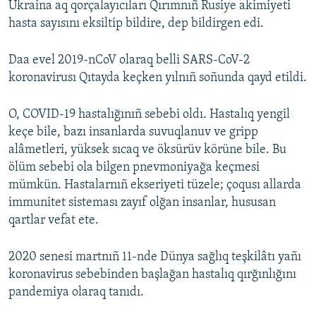
Ukraina aq qorçalayıcıları Qırımnıñ Rusiye akimiyeti
hasta sayısını eksiltip bildire, dep bildirgen edi.
Daa evel 2019-nCoV olaraq belli SARS-CoV-2
koronavirusı Qıtayda keçken yılnıñ soñunda qayd etildi.
O, COVID-19 hastalığınıñ sebebi oldı. Hastalıq yengil
keçe bile, bazı insanlarda suvuqlanuv ve gripp
alâmetleri, yüksek sıcaq ve öksürüv körüne bile. Bu
ölüm sebebi ola bilgen pnevmoniyağa keçmesi
mümkün. Hastalarnıñ ekseriyeti tüzele; çoqusı allarda
immunitet sisteması zayıf olğan insanlar, hususan
qartlar vefat ete.
2020 senesi martnıñ 11-nde Dünya sağlıq teşkilâtı yañı
koronavirus sebebinden başlağan hastalıq qırğınlığını
pandemiya olaraq tanıdı.