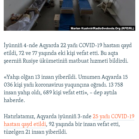
Русский
Українською
QOŞULIÑIZ!
İyünniñ 4-nde Aqyarda 22 yañı COVID-19 hastası qayd
etildi, 72 ve 77 yaşında eki kişi vefat etti. Bu aqta
şeerniñ Rusiye ükümetiniñ matbuat hızmeti bildirdi.
RFE/RS bütün saytları
«Yahşı olğan 13 insan yiberildi. Umumen Aqyarda 15
036 kişi yañı koronavirus yuqunçına oğradı. 13 758
insan yahşı oldı, 689 kişi vefat etti», – dep aytıla
haberde.
Hatırlatamız, Aqyarda iyünniñ 3-nde
25 yañı COVID-19
hastası qayd etildi
, 92 yaşında bir insan vefat etti,
tüzelgen 21 insan yiberildi.