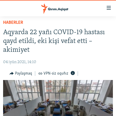
Link
açıqlığı
Esas
HABERLER
mündericege
HABERLER
Aqyarda 22 yañı COVID-19 hastası
qaytmaq
SİYASET
Baş
qayd etildi, eki kişi vefat etti –
İQTİSADİYAT
navigatsiyağa
akimiyet
qaytmaq
CEMİYET
Qıdıruvğa
04 iyün 2021, 14:10
MEDENİYET
qaytmaq
Paylaşmaq
VPN-siz oquñız
İNSAN AQLARI
VİDEO
SÜRET
BLOGLAR
FİKİR