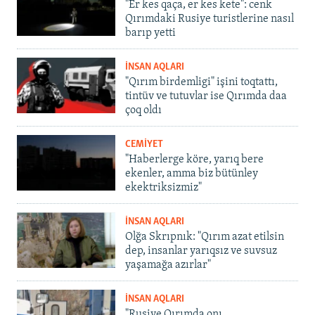
"Er kes qaça, er kes kete": cenk
Qırımdaki Rusiye turistlerine nasıl
barıp yetti
İNSAN AQLARI
"Qırım birdemligi" işini toqtattı,
tintüv ve tutuvlar ise Qırımda daa
çoq oldı
CEMİYET
"Haberlerge köre, yarıq bere
ekenler, amma biz bütünley
ekektriksizmiz"
İNSAN AQLARI
Olğa Skrıpnık: "Qırım azat etilsin
dep, insanlar yarıqsız ve suvsuz
yaşamağa azırlar"
İNSAN AQLARI
"Rusiye Qırımda onı