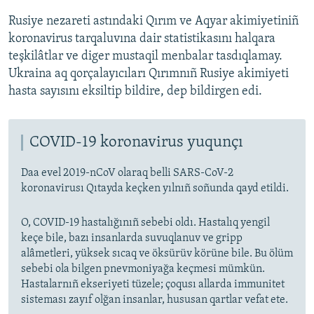
Rusiye nezareti astındaki Qırım ve Aqyar akimiyetiniñ
koronavirus tarqaluvına dair statistikasını halqara
teşkilâtlar ve diger mustaqil menbalar tasdıqlamay.
Ukraina aq qorçalayıcıları Qırımnıñ Rusiye akimiyeti
hasta sayısını eksiltip bildire, dep bildirgen edi.
COVID-19 koronavirus yuqunçı
Daa evel 2019-nCoV olaraq belli SARS-CoV-2
koronavirusı Qıtayda keçken yılnıñ soñunda qayd etildi.
O, COVID-19 hastalığınıñ sebebi oldı. Hastalıq yengil
keçe bile, bazı insanlarda suvuqlanuv ve gripp
alâmetleri, yüksek sıcaq ve öksürüv körüne bile. Bu ölüm
sebebi ola bilgen pnevmoniyağa keçmesi mümkün.
Hastalarnıñ ekseriyeti tüzele; çoqusı allarda immunitet
sisteması zayıf olğan insanlar, hususan qartlar vefat ete.