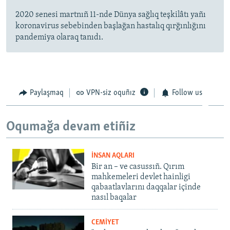
2020 senesi martnıñ 11-nde Dünya sağlıq teşkilâtı yañı
koronavirus sebebinden başlağan hastalıq qırğınlığını
pandemiya olaraq tanıdı.
Paylaşmaq
VPN-siz oquñız
Follow us
Oqumağa devam etiñiz
İNSAN AQLARI
Bir an – ve casussıñ. Qırım
mahkemeleri devlet hainligi
qabaatlavlarını daqqalar içinde
nasıl baqalar
CEMİYET