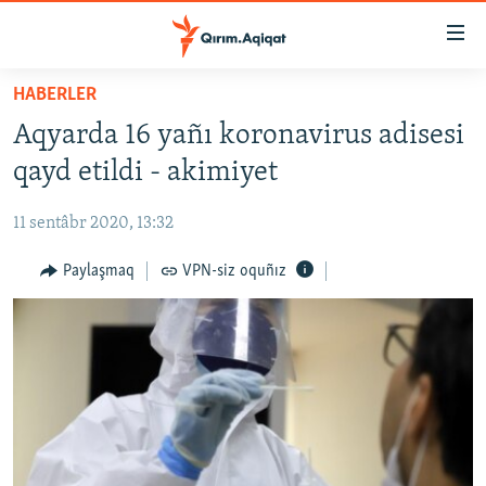
Link
açıqlığı
Esas
HABERLER
mündericege
HABERLER
Aqyarda 16 yañı koronavirus adisesi
qaytmaq
SİYASET
Baş
qayd etildi - akimiyet
İQTİSADİYAT
navigatsiyağa
qaytmaq
11 sentâbr 2020, 13:32
CEMİYET
Qıdıruvğa
MEDENİYET
Paylaşmaq
VPN-siz oquñız
qaytmaq
İNSAN AQLARI
VİDEO
SÜRET
BLOGLAR
FİKİR