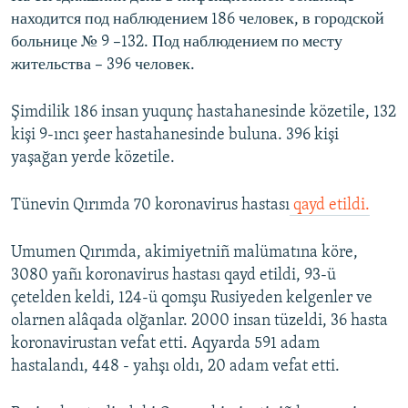
находится под наблюдением 186 человек, в городской
больнице № 9 –132. Под наблюдением по месту
жительства – 396 человек.
Şimdilik 186 insan yuqunç hastahanesinde közetile, 132
kişi 9-ıncı şeer hastahanesinde buluna. 396 kişi
yaşağan yerde közetile.
Tünevin Qırımda 70 koronavirus hastası
qayd etildi.
Umumen Qırımda, akimiyetniñ malümatına köre,
3080 yañı koronavirus hastası qayd etildi, 93-ü
çetelden keldi, 124-ü qomşu Rusiyeden kelgenler ve
olarnen alâqada olğanlar. 2000 insan tüzeldi, 36 hasta
koronavirustan vefat etti. Aqyarda 591 adam
hastalandı, 448 - yahşı oldı, 20 adam vefat etti.