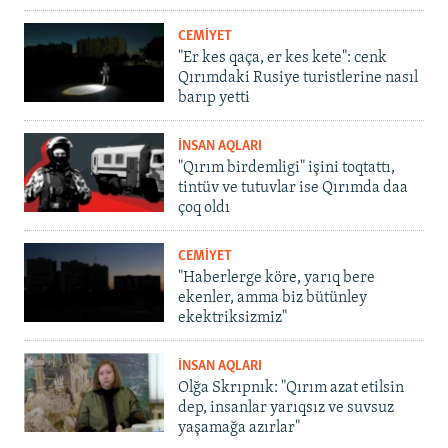
CEMİYET
"Er kes qaça, er kes kete": cenk
Qırımdaki Rusiye turistlerine nasıl
barıp yetti
İNSAN AQLARI
"Qırım birdemligi" işini toqtattı,
tintüv ve tutuvlar ise Qırımda daa
çoq oldı
CEMİYET
"Haberlerge köre, yarıq bere
ekenler, amma biz bütünley
ekektriksizmiz"
İNSAN AQLARI
Olğa Skrıpnık: "Qırım azat etilsin
dep, insanlar yarıqsız ve suvsuz
yaşamağa azırlar"