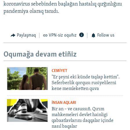
koronavirus sebebinden başlağan hastalıq qırğınlığını
pandemiya olaraq tanıdı.
Paylaşmaq
VPN-siz oquñız
Follow us
Oqumağa devam etiñiz
CEMİYET
"Er şeyni eki künde taşlap kettim".
Seferberlik qorqusı rusiyelilerni
kene memleketten quva
İNSAN AQLARI
Bir an – ve casussıñ. Qırım
mahkemeleri devlet hainligi
qabaatlavlarını daqqalar içinde
nasıl baqalar