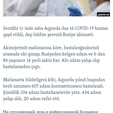
Русский
Українською
Sentâbr 11-inde saba Aqyarda daa 16 COVID-19 hastası
QOŞULIÑIZ!
qayd etildi, dep bildire şeerniñ Rusiye ükümeti.
Akimiyetniñ malümatına köre, hastalanğanlarnıñ
arasında eki qomşu Rusiyeden kelgen adam ve 6-dan
RFE/RS bütün saytları
86 yaşınace 14 yerli sakin bar. Altı adam yahşı olıp
hastahaneden çıqtı.
Malümatta bildirilgeni kibi, Aqyarda yılnıñ başından
berli umumen 607 adam koronavirusnen hastalandı.
Şimdilik 104 adam hastahanelerde yata. 454 adam
yahşı oldı, 20 adam vefat etti.
На сегодняшний день в инфекционной больнице