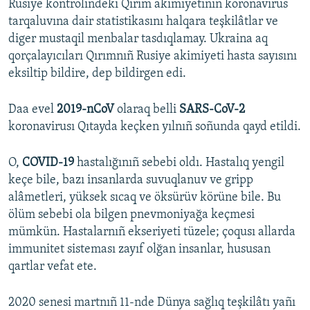
Rusiye kontrolindeki Qırım akimiyetiniñ koronavirus
tarqaluvına dair statistikasını halqara teşkilâtlar ve
diger mustaqil menbalar tasdıqlamay. Ukraina aq
qorçalayıcıları Qırımnıñ Rusiye akimiyeti hasta sayısını
eksiltip bildire, dep bildirgen edi.
Daa evel
2019-nCoV
olaraq belli
SARS-CoV-2
koronavirusı Qıtayda keçken yılnıñ soñunda qayd etildi.
O,
COVID-19
hastalığınıñ sebebi oldı. Hastalıq yengil
keçe bile, bazı insanlarda suvuqlanuv ve gripp
alâmetleri, yüksek sıcaq ve öksürüv körüne bile. Bu
ölüm sebebi ola bilgen pnevmoniyağa keçmesi
mümkün. Hastalarnıñ ekseriyeti tüzele; çoqusı allarda
immunitet sisteması zayıf olğan insanlar, hususan
qartlar vefat ete.
2020 senesi martnıñ 11-nde Dünya sağlıq teşkilâtı yañı