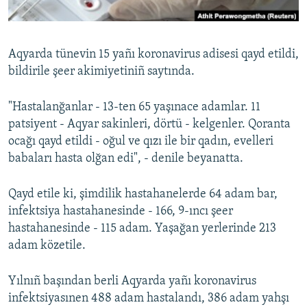
Русский
Українською
Aqyarda tünevin 15 yañı koronavirus adisesi qayd etildi,
bildirile şeer akimiyetiniñ saytında.
QOŞULIÑIZ!
"Hastalanğanlar - 13-ten 65 yaşınace adamlar. 11
patsiyent - Aqyar sakinleri, dörtü - kelgenler. Qoranta
ocağı qayd etildi - oğul ve qızı ile bir qadın, evelleri
RFE/RS bütün saytları
babaları hasta olğan edi", - denile beyanatta.
Qayd etile ki, şimdilik hastahanelerde 64 adam bar,
infektsiya hastahanesinde - 166, 9-ıncı şeer
hastahanesinde - 115 adam. Yaşağan yerlerinde 213
adam közetile.
Yılnıñ başından berli Aqyarda yañı koronavirus
infektsiyasınen 488 adam hastalandı, 386 adam yahşı