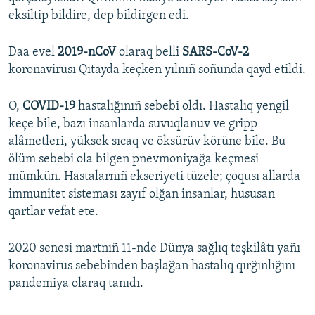
eksiltip bildire, dep bildirgen edi.
Daa evel
2019-nCoV
olaraq belli
SARS-CoV-2
koronavirusı Qıtayda keçken yılnıñ soñunda qayd etildi.
O,
COVID-19
hastalığınıñ sebebi oldı. Hastalıq yengil
keçe bile, bazı insanlarda suvuqlanuv ve gripp
alâmetleri, yüksek sıcaq ve öksürüv körüne bile. Bu
ölüm sebebi ola bilgen pnevmoniyağa keçmesi
mümkün. Hastalarnıñ ekseriyeti tüzele; çoqusı allarda
immunitet sisteması zayıf olğan insanlar, hususan
qartlar vefat ete.
2020 senesi martnıñ 11-nde Dünya sağlıq teşkilâtı yañı
koronavirus sebebinden başlağan hastalıq qırğınlığını
pandemiya olaraq tanıdı.