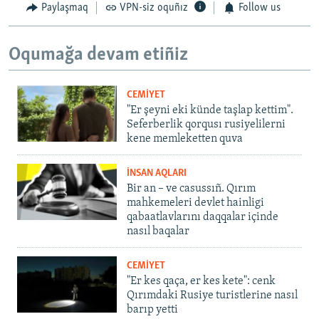
Paylaşmaq
VPN-siz oquñız
Follow us
Oqumağa devam etiñiz
CEMİYET
"Er şeyni eki künde taşlap kettim".
Seferberlik qorqusı rusiyelilerni
kene memleketten quva
İNSAN AQLARI
Bir an – ve casussıñ. Qırım
mahkemeleri devlet hainligi
qabaatlavlarını daqqalar içinde
nasıl baqalar
CEMİYET
"Er kes qaça, er kes kete": cenk
Qırımdaki Rusiye turistlerine nasıl
barıp yetti