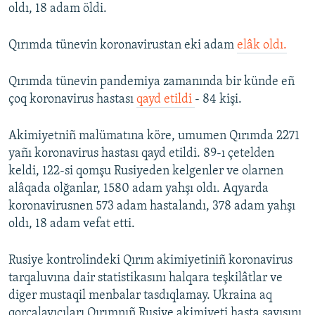
oldı, 18 adam öldi.
Qırımda tünevin koronavirustan eki adam
elâk oldı.
Qırımda tünevin pandemiya zamanında bir künde eñ
çoq koronavirus hastası
qayd etildi
- 84 kişi.
Akimiyetniñ malümatına köre, umumen Qırımda 2271
yañı koronavirus hastası qayd etildi. 89-ı çetelden
keldi, 122-si qomşu Rusiyeden kelgenler ve olarnen
alâqada olğanlar, 1580 adam yahşı oldı. Aqyarda
koronavirusnen 573 adam hastalandı, 378 adam yahşı
oldı, 18 adam vefat etti.
Rusiye kontrolindeki Qırım akimiyetiniñ koronavirus
tarqaluvına dair statistikasını halqara teşkilâtlar ve
diger mustaqil menbalar tasdıqlamay. Ukraina aq
qorçalayıcıları Qırımnıñ Rusiye akimiyeti hasta sayısını