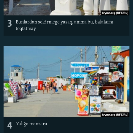
3
Bunlardan sekirmege yasaq, amma bu, balalarnı
toqtatmay
4
Yalığa manzara