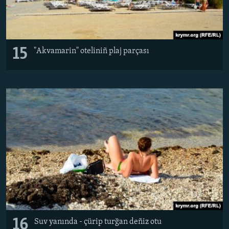
15
"Akvamarin" oteliniñ plaj parçası
16
Suv yanında - çürip turğan deñiz otu