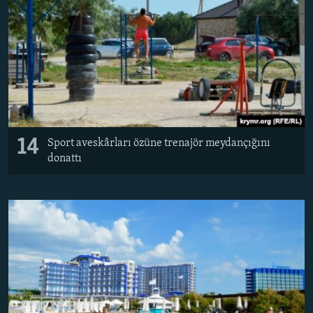
14
Sport aveskârları özüne trenajör meydançığını
donattı