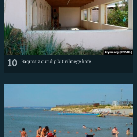
10
Baqımsız qurulıp bitirilmege kafe