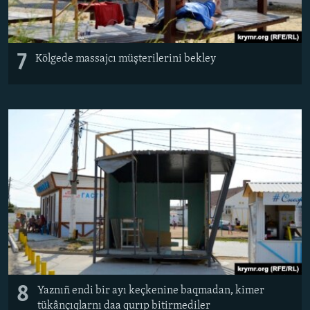
7
Kölgede massajcı müşterilerini bekley
8
Yaznıñ endi bir ayı keçkenine baqmadan, kimer
tükânçıqlarnı daa qurıp bitirmediler