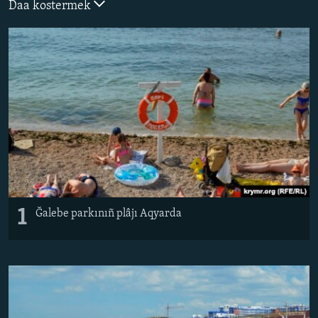
Daa kostermek
Русский
Українською
QOŞULIÑIZ!
RFE/RS bütün saytları
1
Ğalebe parkınıñ plâjı Aqyarda