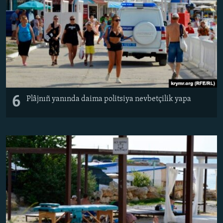
6
Plâjnıñ yanında daima politsiya nevbetçilik yapa