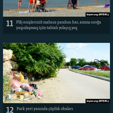
11
Plâj enişleriniñ mahsus pandusı bar, amma suvğa
yaqınlaşmaq içün tahtalı yolaçıq yoq
12
Park yeri yanında çöplük obaları