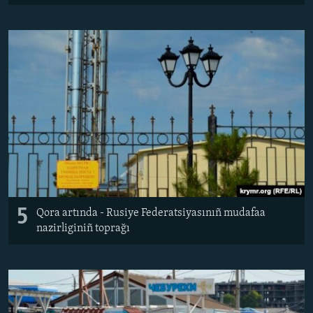
5
Qora artında - Rusiye Federatsiyasınıñ mudafaa
nazirliginiñ toprağı