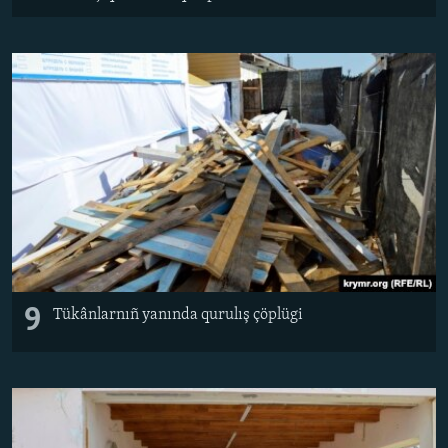
9
Tükânlarnıñ yanında qurulış çöplügi