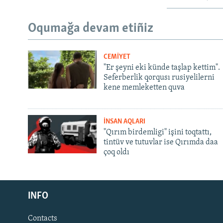
Oqumağa devam etiñiz
CEMİYET
"Er şeyni eki künde taşlap kettim".
Seferberlik qorqusı rusiyelilerni
kene memleketten quva
İNSAN AQLARI
"Qırım birdemligi" işini toqtattı,
tintüv ve tutuvlar ise Qırımda daa
çoq oldı
Русский
INFO
Українською
Contacts
QOŞULIÑIZ!