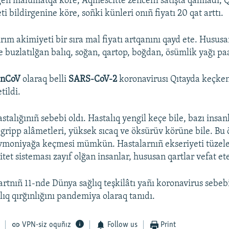
gen malümatqa köre, Aqmescitte zencefil satışta qalmadı, 
i bildirgenine köre, soñki künleri onıñ fiyatı 20 qat arttı.
ırım akimiyeti bir sıra mal fiyatı artqanını qayd ete. Husus
e buzlatılğan balıq, soğan, qartop, boğdan, ösümlik yağı paa
-nCoV
olaraq belli
SARS-CoV-2
koronavirusı Qıtayda keçken
tildi.
stalığınıñ sebebi oldı. Hastalıq yengil keçe bile, bazı insa
gripp alâmetleri, yüksek sıcaq ve öksürüv körüne bile. Bu
vmoniyağa keçmesi mümkün. Hastalarnıñ ekseriyeti tüzele
et sisteması zayıf olğan insanlar, hususan qartlar vefat et
rtnıñ 11-nde Dünya sağlıq teşkilâtı yañı koronavirus sebe
lıq qırğınlığını pandemiya olaraq tanıdı.
VPN-siz oquñız
Follow us
Print