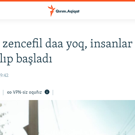
 zencefil daa yoq, insanlar
lıp başladı
9:42
VPN-siz oquñız