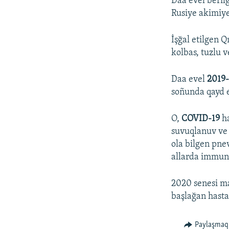
Daa evel beril
Rusiye akimiyet
İşğal etilgen Q
kolbas, tuzlu v
Daa evel
2019
soñunda qayd e
O,
COVID-19
ha
suvuqlanuv ve 
ola bilgen pne
allarda immunit
2020 senesi ma
başlağan hasta
Paylaşmaq