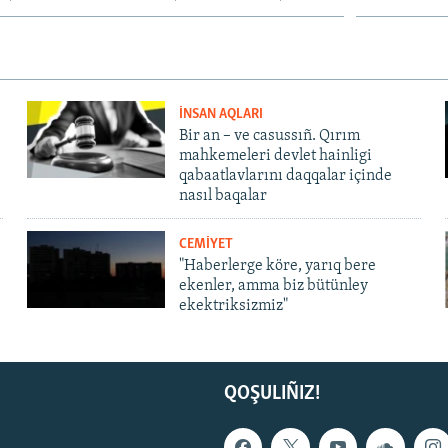
İNSAN AQLARI
Bir an – ve casussıñ. Qırım
mahkemeleri devlet hainligi
qabaatlavlarını daqqalar içinde
nasıl baqalar
CEMİYET
"Haberlerge köre, yarıq bere
ekenler, amma biz bütünley
ekektriksizmiz"
QOŞULIÑIZ!