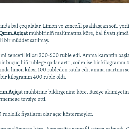
nda bal çoq alalar. Limon ve zencefil paalılaşqan soñ, yerli
Qırım.Aqiqat
mühbiriniñ malümatına köre, bal fiyatı şimdi
lli bir müddet satılmay.
mi zencefil kilosı 300-500 ruble edi. Amma karantin baş
 bir buçuq biñ rublege qadar arttı, soñra ise bir kilogramm 
yında limon kilosı 100 rubleden satıla edi, amma martnıñ s
– bir kilogramm 400 ruble oldı.
rım.Aqiqat
mühbirine bildirgenine köre, Rusiye akimiyetini
ermemege tevsiye etti.
 rublelik fiyatlarnı olar açıq köstermeyler.