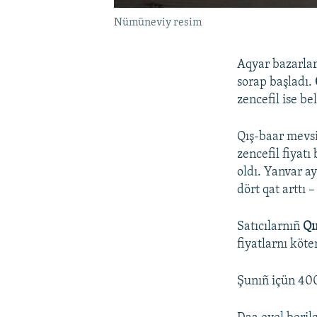
Nümüneviy resim
Aqyar bazarları
sorap başladı.
zencefil ise be
Qış-baar mevsi
zencefil fiyatı
oldı. Yanvar a
dört qat arttı 
Satıcılarnıñ
Qı
fiyatlarnı köt
Şunıñ içün 400