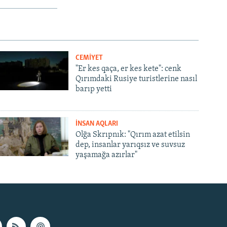
CEMİYET
"Er kes qaça, er kes kete": cenk
Qırımdaki Rusiye turistlerine nasıl
barıp yetti
İNSAN AQLARI
Olğa Skrıpnık: "Qırım azat etilsin
dep, insanlar yarıqsız ve suvsuz
yaşamağa azırlar"