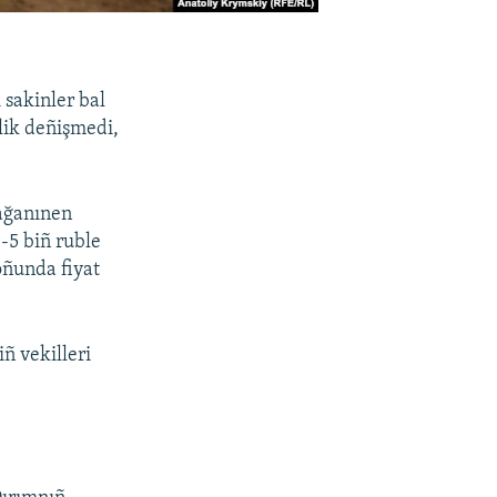
 sakinler bal
lik deñişmedi,
lağanınen
4-5 biñ ruble
oñunda fiyat
ñ vekilleri