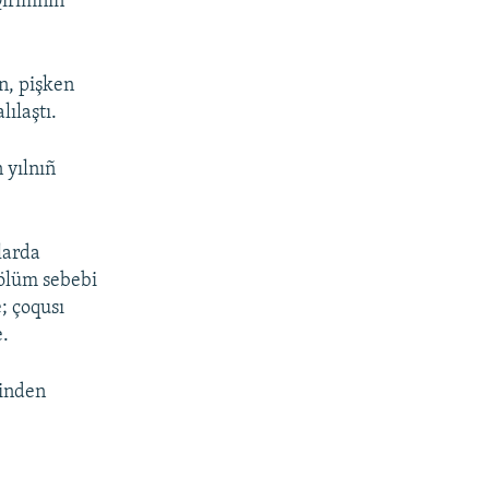
Qırımnıñ
an, pişken
lılaştı.
 yılnıñ
nlarda
 ölüm sebebi
; çoqusı
e.
binden