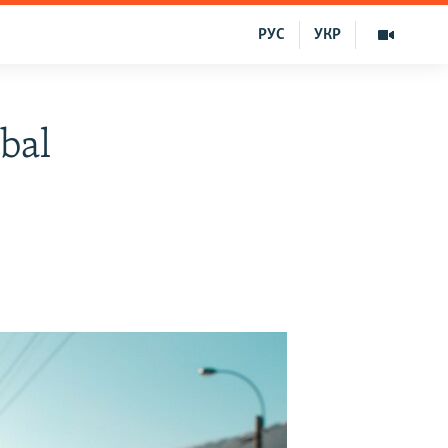
РУС
УКР
 bal