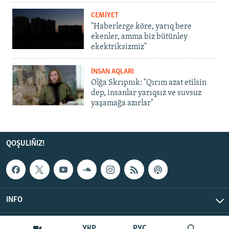
CEMİYET
"Haberlerge köre, yarıq bere
ekenler, amma biz bütünley
ekektriksizmiz"
İNSAN AQLARI
Olğa Skrıpnık: "Qırım azat etilsin
dep, insanlar yarıqsız ve suvsuz
yaşamağa azırlar"
QOŞULIÑIZ!
INFO
© Qırım.Aqiqat, 2026 | All Rights Reserved.
УКР
РУС