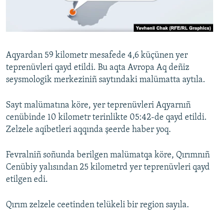
Русский
Українською
Aqyardan 59 kilometr mesafede 4,6 küçünen yer
QOŞULIÑIZ!
teprenüvleri qayd etildi. Bu aqta Avropa Aq deñiz
seysmologik merkeziniñ saytındaki malümatta aytıla.
Sayt malümatına köre, yer teprenüvleri Aqyarnıñ
RFE/RS bütün saytları
cenübinde 10 kilometr terinlikte 05:42-de qayd etildi.
Zelzele aqibetleri aqqında şeerde haber yoq.
Fevralniñ soñunda berilgen malümatqa köre, Qırımnıñ
Cenübiy yalısından 25 kilometrd yer teprenüvleri qayd
etilgen edi.
Qırım zelzele ceetinden telükeli bir region sayıla.