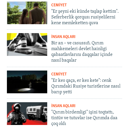
CEMİYET
"Er şeyni eki künde taşlap kettim".
Seferberlik qorqusı rusiyelilerni
kene memleketten quva
İNSAN AQLARI
Bir an – ve casussıñ. Qırım
mahkemeleri devlet hainligi
qabaatlavlarını daqqalar içinde
nasıl baqalar
CEMİYET
"Er kes qaça, er kes kete": cenk
Qırımdaki Rusiye turistlerine nasıl
barıp yetti
İNSAN AQLARI
"Qırım birdemligi" işini toqtattı,
tintüv ve tutuvlar ise Qırımda daa
çoq oldı