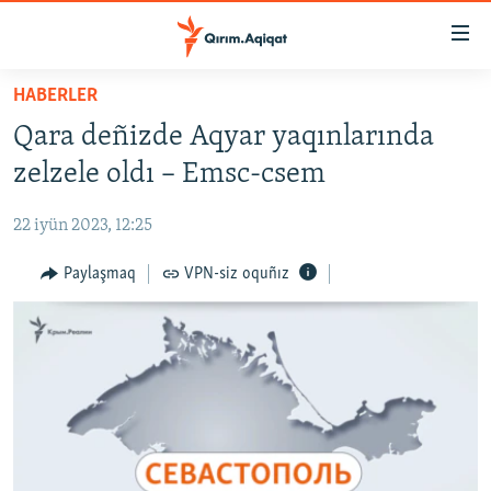
Link
açıqlığı
Esas
HABERLER
mündericege
HABERLER
Qara deñizde Aqyar yaqınlarında
qaytmaq
SİYASET
Baş
zelzele oldı – Emsc-csem
İQTİSADİYAT
navigatsiyağa
qaytmaq
22 iyün 2023, 12:25
CEMİYET
Qıdıruvğa
MEDENİYET
Paylaşmaq
VPN-siz oquñız
qaytmaq
İNSAN AQLARI
VİDEO
SÜRET
BLOGLAR
FİKİR