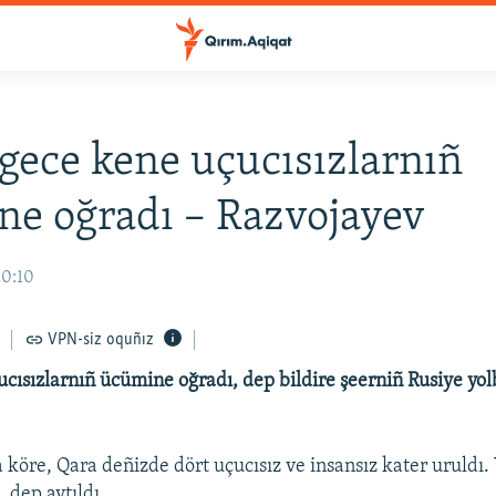
gece kene uçucısızlarnıñ
e oğradı – Razvojayev
10:10
VPN-siz oquñız
cısızlarnıñ ücümine oğradı, dep bildire şeerniñ Rusiye yol
 köre, Qara deñizde dört uçucısız ve insansız kater uruldı.
, dep aytıldı.