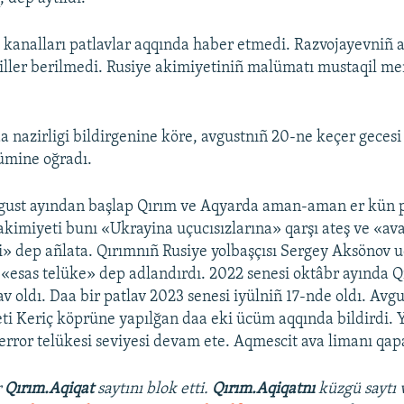
 kanalları patlavlar aqqında haber etmedi. Razvojayevniñ a
liller berilmedi. Rusiye akimiyetiniñ malümatı mustaqil m
 nazirligi bildirgenine köre, avgustnıñ 20-ne keçer gecesi
ümine oğradı.
gust ayından başlap Qırım ve Aqyarda aman-aman er kün pa
e akimiyeti bunı «Ukrayina uçucısızlarına» qarşı ateş ve «a
şi» dep añlata. Qırımnıñ Rusiye yolbaşçısı Sergey Aksönov u
«esas telüke» dep adlandırdı. 2022 senesi oktâbr ayında Q
v oldı. Daa bir patlav 2023 senesi iyülniñ 17-nde oldı. Avg
ti Keriç köprüne yapılğan daa eki ücüm aqqında bildirdi.
terror telükesi seviyesi devam ete. Aqmescit ava limanı qapa
r
Qırım.Aqiqat
saytını blok etti.
Qırım.Aqiqatnı
küzgü saytı 