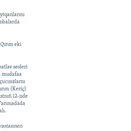
ytqanlarını
enbalarda
 Qırım eki
tlav sesleri
va mudafaa
çucısızlarnı
ırım (Keriç)
ustnıñ 12-nde
 Yarımadada
lı.
vastasınen