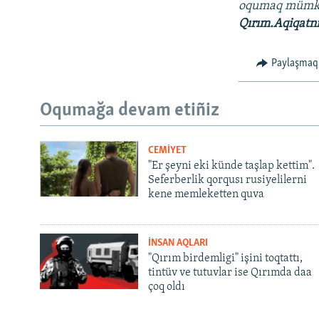
oqumaq müm
Qırım.Aqiqatn
Paylaşmaq
Oqumağa devam etiñiz
CEMİYET
"Er şeyni eki künde taşlap kettim".
Seferberlik qorqusı rusiyelilerni
kene memleketten quva
İNSAN AQLARI
"Qırım birdemligi" işini toqtattı,
tintüv ve tutuvlar ise Qırımda daa
çoq oldı