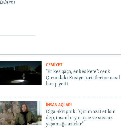
ialarnı
CEMİYET
"Er kes qaça, er kes kete": cenk
Qırımdaki Rusiye turistlerine nasıl
barıp yetti
İNSAN AQLARI
Olğa Skrıpnık: "Qırım azat etilsin
dep, insanlar yarıqsız ve suvsuz
yaşamağa azırlar"