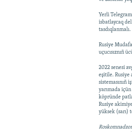
Yerli Telegram
isbatlaycaq de
tasdıqlanmalı.
Rusiye Mudafaa
uçucısıznıñ üc
2022 senesi av
eşitile. Rusiy
sistemasınıñ i
yarımada içün 
köpründe patla
Rusiye akimiye
yüksek (sarı) 
Roskomnadzo