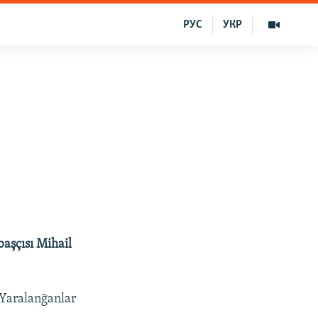
РУС
УКР
başçısı Mihail
 Yaralanğanlar