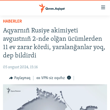
Link
açıqlığı
Esas
HABERLER
mündericege
HABERLER
Aqyarnıñ Rusiye akimiyeti
qaytmaq
SİYASET
Baş
avgustnıñ 2-nde olğan ücümlerden
İQTİSADİYAT
navigatsiyağa
11 ev zarar kördi, yaralanğanlar yoq,
qaytmaq
CEMİYET
dep bildirdi
Qıdıruvğa
MEDENİYET
qaytmaq
05 avgust 2024, 15:16
İNSAN AQLARI
Paylaşmaq
VPN-siz oquñız
VİDEO
SÜRET
BLOGLAR
FİKİR