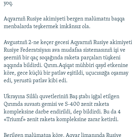
yoq.
Aqyarnıñ Rusiye akimiyeti bergen malümatnı başqa
menbalarda teşkermek imkânsız ola.
Avgustnıñ 2-ne keçer gecesi Aqyarnıñ Rusiye akimiyeti
Rusiye Federatsiyası ava mudafaa sistemasınıñ işi ve
şeerniñ bir qaç soqağında raketa parçaları tüşkeni
aqqında bildirdi. Qırım.Aqiqat mühbiri qayd etkenine
köre, gece küçlü bir patlav eşitildi, uçucısızğa oşamay
edi, yerustü patlav kibi edi.
Ukrayına Silâlı quvetleriniñ Baş ştabı işğal etilgen
Qırımda suvastı gemisi ve S-400 zenit raketa
kompleksine darbe endirildi, dep bildirdi. Bu da 4
«Triumf» zenit raketa kompleksine zarar ketirdi.
Berilgen malümatqa köre, Aqyar limanında Rusiye