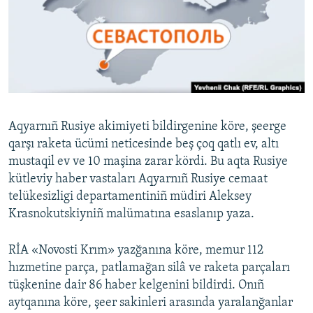
Русский
Українською
QOŞULIÑIZ!
Aqyarnıñ Rusiye akimiyeti bildirgenine köre, şeerge
qarşı raketa ücümi neticesinde beş çoq qatlı ev, altı
RFE/RS bütün saytları
mustaqil ev ve 10 maşina zarar kördi. Bu aqta Rusiye
kütleviy haber vastaları Aqyarnıñ Rusiye cemaat
telükesizligi departamentiniñ müdiri Aleksey
Krasnokutskiyniñ malümatına esaslanıp yaza.
RİA «Novosti Krım» yazğanına köre, memur 112
hızmetine parça, patlamağan silâ ve raketa parçaları
tüşkenine dair 86 haber kelgenini bildirdi. Onıñ
aytqanına köre, şeer sakinleri arasında yaralanğanlar