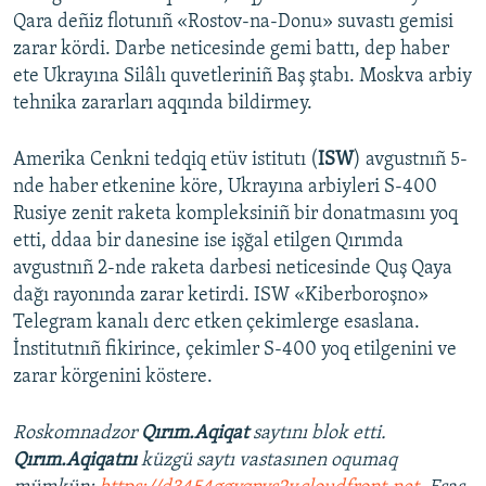
Qara deñiz flotunıñ «Rostov-na-Donu» suvastı gemisi
zarar kördi. Darbe neticesinde gemi battı, dep haber
ete Ukrayına Silâlı quvetleriniñ Baş ştabı. Moskva arbiy
tehnika zararları aqqında bildirmey.
Amerika Cenkni tedqiq etüv istitutı (
ISW
) avgustnıñ 5-
nde haber etkenine köre, Ukrayına arbiyleri S-400
Rusiye zenit raketa kompleksiniñ bir donatmasını yoq
etti, ddaa bir danesine ise işğal etilgen Qırımda
avgustnıñ 2-nde raketa darbesi neticesinde Quş Qaya
dağı rayonında zarar ketirdi. ISW «Kiberboroşno»
Telegram kanalı derc etken çekimlerge esaslana.
İnstitutnıñ fikirince, çekimler S-400 yoq etilgenini ve
zarar körgenini köstere.
Roskomnadzor
Qırım.Aqiqat
saytını blok etti.
Qırım.Aqiqatnı
küzgü saytı vastasınen oqumaq