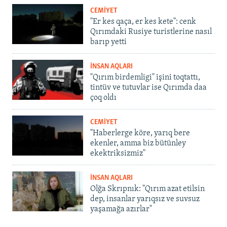
CEMİYET
"Er kes qaça, er kes kete": cenk
Qırımdaki Rusiye turistlerine nasıl
barıp yetti
İNSAN AQLARI
"Qırım birdemligi" işini toqtattı,
tintüv ve tutuvlar ise Qırımda daa
çoq oldı
CEMİYET
"Haberlerge köre, yarıq bere
ekenler, amma biz bütünley
ekektriksizmiz"
İNSAN AQLARI
Olğa Skrıpnık: "Qırım azat etilsin
dep, insanlar yarıqsız ve suvsuz
yaşamağa azırlar"