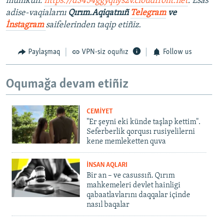
mümkün:
https://d3454ggyqnys2v.cloudfront.net
. Esas
adise-vaqialarnı
Qırım.Aqiqatnıñ
Telegram
ve
İnstagram
saifelerinden taqip etiñiz.
Paylaşmaq
VPN-siz oquñız
Follow us
Oqumağa devam etiñiz
CEMİYET
"Er şeyni eki künde taşlap kettim".
Seferberlik qorqusı rusiyelilerni
kene memleketten quva
İNSAN AQLARI
Bir an – ve casussıñ. Qırım
mahkemeleri devlet hainligi
qabaatlavlarını daqqalar içinde
nasıl baqalar