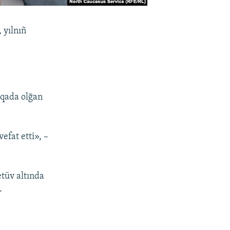
 yılnıñ
âqada olğan
efat etti», –
tüv altında
.