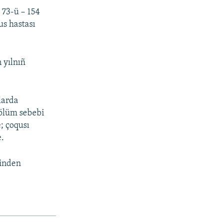
 73-ü – 154
us hastası
 yılnıñ
nlarda
 ölüm sebebi
; çoqusı
e.
binden