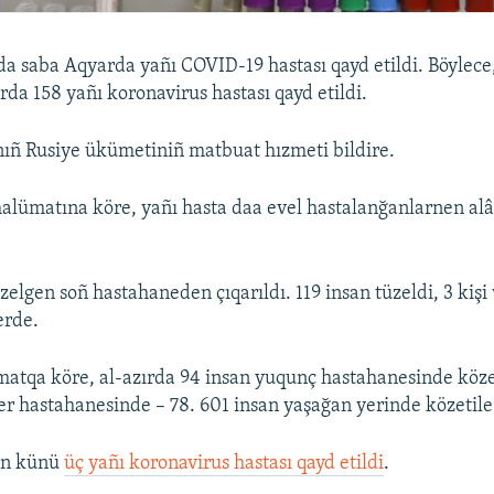
a saba Aqyarda yañı COVID-19 hastası qayd etildi. Böylece,
da 158 yañı koronavirus hastası qayd etildi.
ıñ Rusiye ükümetiniñ matbuat hızmeti bildire.
lümatına köre, yañı hasta daa evel hastalanğanlarnen al
zelgen soñ hastahaneden çıqarıldı. 119 insan tüzeldi, 3 kişi v
erde.
atqa köre, al-azırda 94 insan yuqunç hastahanesinde köze
r hastahanesinde – 78. 601 insan yaşağan yerinde közetile
en künü
üç yañı koronavirus hastası qayd etildi
.