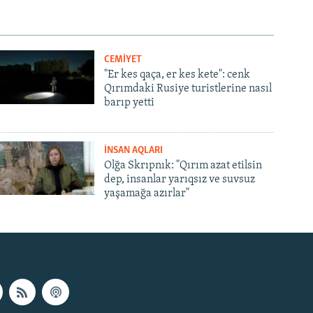
CEMİYET
"Er kes qaça, er kes kete": cenk
Qırımdaki Rusiye turistlerine nasıl
barıp yetti
İNSAN AQLARI
Olğa Skrıpnık: "Qırım azat etilsin
dep, insanlar yarıqsız ve suvsuz
yaşamağa azırlar"