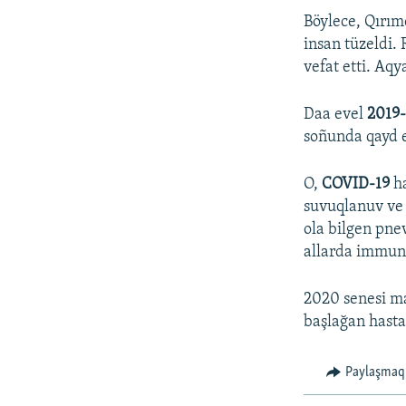
Böylece, Qırımd
insan tüzeldi.
vefat etti. Aqy
Daa evel
2019
soñunda qayd e
O,
COVID-19
ha
suvuqlanuv ve 
ola bilgen pne
allarda immunit
2020 senesi ma
başlağan hasta
Paylaşmaq