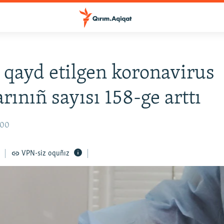
 qayd etilgen koronavirus
rınıñ sayısı 158-ge arttı
:00
VPN-siz oquñız