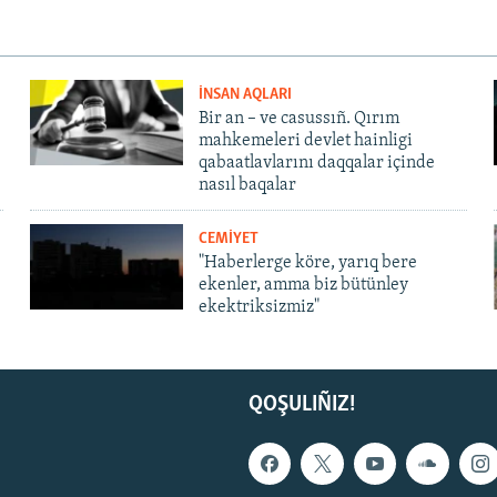
İNSAN AQLARI
Bir an – ve casussıñ. Qırım
mahkemeleri devlet hainligi
qabaatlavlarını daqqalar içinde
nasıl baqalar
CEMİYET
"Haberlerge köre, yarıq bere
ekenler, amma biz bütünley
ekektriksizmiz"
QOŞULIÑIZ!