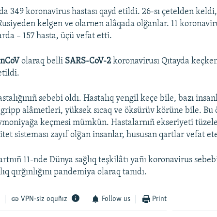
a 349 koronavirus hastası qayd etildi. 26-sı çetelden keldi,
 Rusiyeden kelgen ve olarnen alâqada olğanlar. 11 koronavir
arda – 157 hasta, üçü vefat etti.
-nCoV
olaraq belli
SARS-CoV-2
koronavirusı Qıtayda keçken
tildi.
stalığınıñ sebebi oldı. Hastalıq yengil keçe bile, bazı insa
gripp alâmetleri, yüksek sıcaq ve öksürüv körüne bile. Bu
vmoniyağa keçmesi mümkün. Hastalarnıñ ekseriyeti tüzele
et sisteması zayıf olğan insanlar, hususan qartlar vefat et
rtnıñ 11-nde Dünya sağlıq teşkilâtı yañı koronavirus sebe
lıq qırğınlığını pandemiya olaraq tanıdı.
VPN-siz oquñız
Follow us
Print