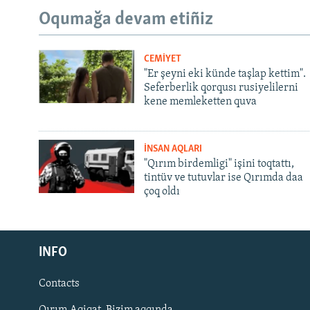
Oqumağa devam etiñiz
CEMİYET
"Er şeyni eki künde taşlap kettim".
Seferberlik qorqusı rusiyelilerni
kene memleketten quva
İNSAN AQLARI
"Qırım birdemligi" işini toqtattı,
tintüv ve tutuvlar ise Qırımda daa
çoq oldı
Русский
INFO
Українською
Contacts
QOŞULIÑIZ!
Qırım.Aqiqat. Bizim aqqında