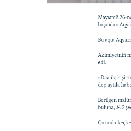
Mayısnıñ 26-nd
başından Aqyar
Bu aqta Aqyarn
Akimiyetniñ ma
edi.
«Daa üç kişi tü
dep aytıla hab
Berilgen malüm
buluna, №9 şee
Qırımda keçk