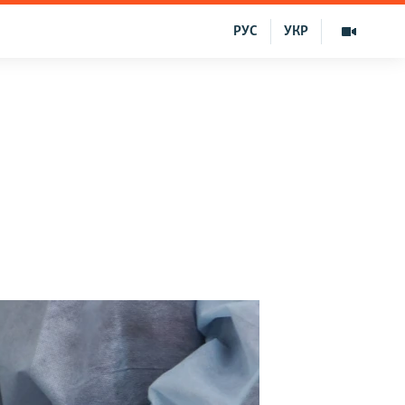
РУС
УКР