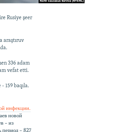
ire Rusiye şeer
a araştıruv
nda.
sınen 336 adam
m vefat etti.
- 159 baqıla.
ной инфекции.
чаев новой
в – из
 период – 827