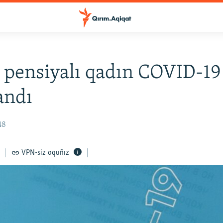
 pensiyalı qadın COVID-19 
andı
48
VPN-siz oquñız