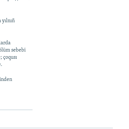
 yılnıñ
nlarda
 ölüm sebebi
; çoqusı
e.
binden