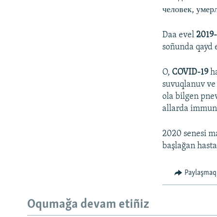
человек, умер
Daa evel
2019
soñunda qayd e
O,
COVID-19
ha
suvuqlanuv ve 
ola bilgen pne
allarda immunit
2020 senesi ma
başlağan hasta
Paylaşmaq
Oqumağa devam etiñiz