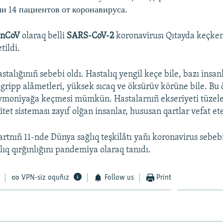
ли 14 пациентов от коронавируса.
-nCoV
olaraq belli
SARS-CoV-2
koronavirusı Qıtayda keçken
tildi.
stalığınıñ sebebi oldı. Hastalıq yengil keçe bile, bazı insa
gripp alâmetleri, yüksek sıcaq ve öksürüv körüne bile. Bu
vmoniyağa keçmesi mümkün. Hastalarnıñ ekseriyeti tüzele
et sisteması zayıf olğan insanlar, hususan qartlar vefat et
rtnıñ 11-nde Dünya sağlıq teşkilâtı yañı koronavirus sebe
lıq qırğınlığını pandemiya olaraq tanıdı.
VPN-siz oquñız
Follow us
Print