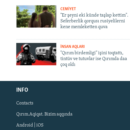
CEMİYET
"Er şeyni eki künde taşlap kettim".
Seferberlik qorqusı rusiyelilerni
kene memleketten quva
İNSAN AQLARI
"Qırım birdemligi" işini toqtattı,
tintüv ve tutuvlar ise Qırımda daa
çoq oldı
Русский
INFO
Українською
Contacts
QOŞULIÑIZ!
Qırım.Aqiqat. Bizim aqqında
Android | iOS