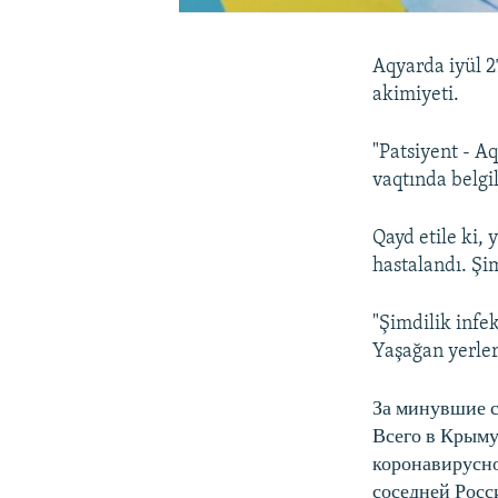
Aqyarda iyül 2
akimiyeti.
"Patsiyent - A
vaqtında belgi
Qayd etile ki,
hastalandı. Şi
"Şimdilik infe
Yaşağan yerler
За минувшие 
Всего в Крыму
коронавирусно
соседней Росс