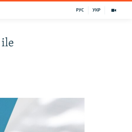
РУС
УКР
ile