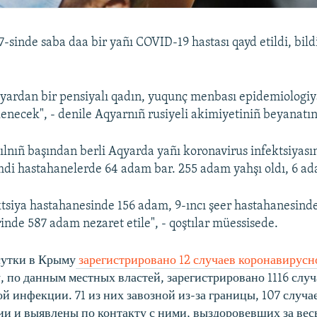
7-sinde saba daa bir yañı COVID-19 hastası qayd etildi, bild
qyardan bir pensiyalı qadın, yuqunç menbası epidemiologiy
lenecek", - denile Aqyarnıñ rusiyeli akimiyetiniñ beyanatı
 yılnıñ başından berli Aqyarda yañı koronavirus infektsiya
mdi hastahanelerde 64 adam bar. 255 adam yahşı oldı, 6 ada
ktsiya hastahanesinde 156 adam, 9-ıncı şeer hastahanesinde 
inde 587 adam nezaret etile", - qoştılar müessisede.
сутки в Крыму
зарегистрировано 12 случаев коронавирус
, по данным местных властей, зарегистрировано 1116 слу
й инфекции. 71 из них завозной из-за границы, 107 случае
ии и выявлены по контакту с ними, выздоровевших за весь