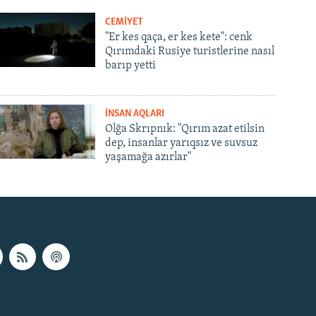
CEMİYET
"Er kes qaça, er kes kete": cenk
Qırımdaki Rusiye turistlerine nasıl
barıp yetti
İNSAN AQLARI
Olğa Skrıpnık: "Qırım azat etilsin
dep, insanlar yarıqsız ve suvsuz
yaşamağa azırlar"