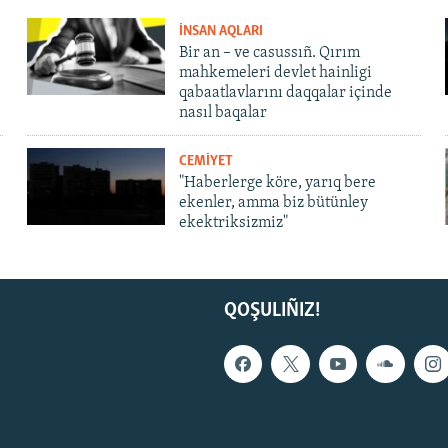
İNSAN AQLARI
Bir an – ve casussıñ. Qırım
mahkemeleri devlet hainligi
qabaatlavlarını daqqalar içinde
nasıl baqalar
CEMİYET
"Haberlerge köre, yarıq bere
ekenler, amma biz bütünley
ekektriksizmiz"
QOŞULIÑIZ!