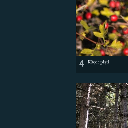
4
Küçer pişti