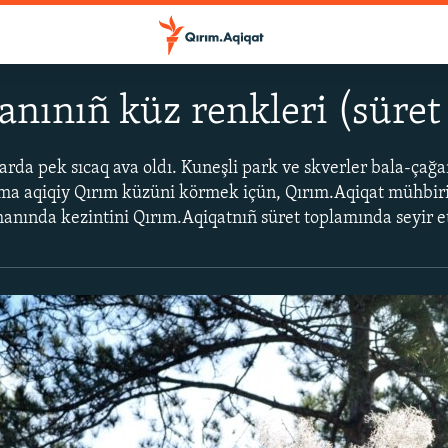
nınıñ küz renkleri (süret
da pek sıcaq ava oldı. Kuneşli park ve skverler bala-çağ
a aqiqiy Qırım küzüni körmek içün, Qırım.Aqiqat mühbiri
anında kezintini Qırım.Aqiqatnıñ süret toplamında seyir et