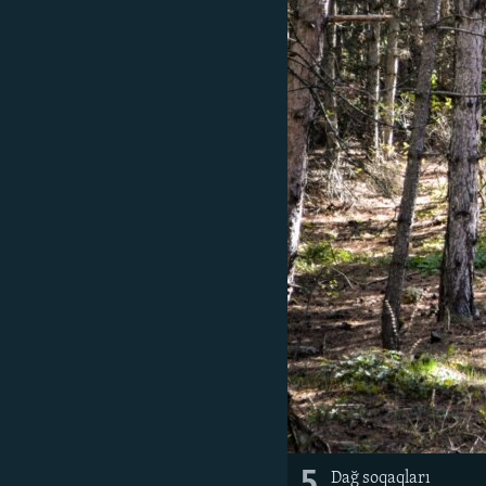
5
Dağ soqaqları