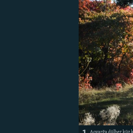
Aqyarğa dülber küz 