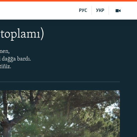
РУС
УКР
 toplamı)
anen,
 dağğa bardı.
iñiz.