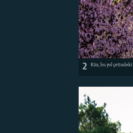
2
Küz, bu yol çetindek