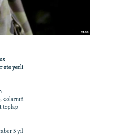
us
 ete yerli
m
, «olarnıñ
t toplap
aber 5 yıl