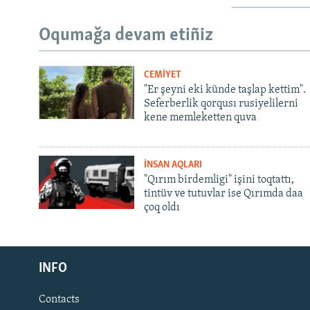
Oqumağa devam etiñiz
CEMİYET
"Er şeyni eki künde taşlap kettim".
Seferberlik qorqusı rusiyelilerni
kene memleketten quva
İNSAN AQLARI
"Qırım birdemligi" işini toqtattı,
tintüv ve tutuvlar ise Qırımda daa
çoq oldı
Русский
INFO
Українською
Contacts
QOŞULIÑIZ!