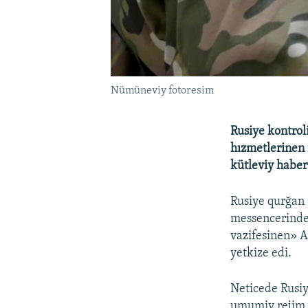
Nümüneviy fotoresim
Rusiye kontro
hızmetlerinen 
kütleviy haber
Rusiye qurğan 
messencerinde 
vazifesinen» A
yetkize edi.
Neticede Rusiy
umumiy rejim 