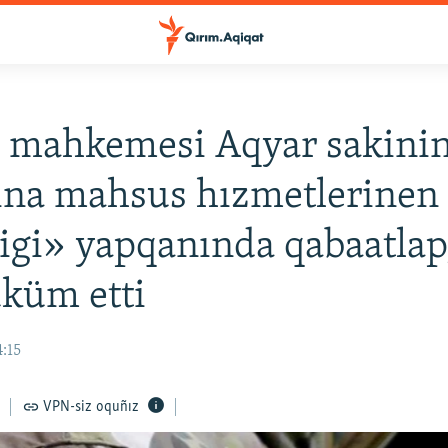
 mahkemesi Aqyar sakinin
ina mahsus hızmetlerinen
ligi» yapqanında qabaatlap
üküm etti
4:15
VPN-siz oquñız