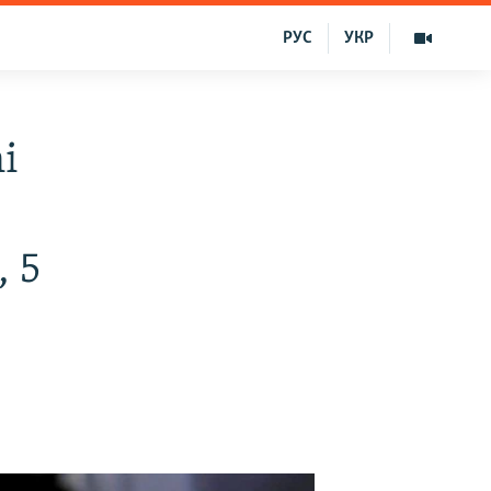
РУС
УКР
i
, 5