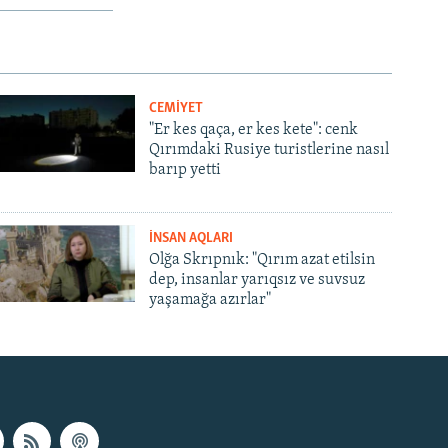
CEMİYET
"Er kes qaça, er kes kete": cenk
Qırımdaki Rusiye turistlerine nasıl
barıp yetti
İNSAN AQLARI
Olğa Skrıpnık: "Qırım azat etilsin
dep, insanlar yarıqsız ve suvsuz
yaşamağa azırlar"