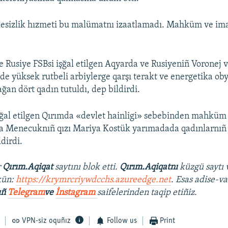
kesizlik hızmeti bu malümatnı izaatlamadı. Mahküm ve ima
e Rusiye FSBsi işğal etilgen Aqyarda ve Rusiyeniñ Voronej 
de yüksek rutbeli arbiylerge qarşı terakt ve energetika ob
ağan dört qadın tutuldı, dep bildirdi.
ğal etilgen Qırımda «devlet hainligi» sebebinden mahküm 
a Menecuknıñ qızı Mariya Kostük yarımadada qadınlarnıñ 
ldirdi.
r
Qırım.Aqiqat
saytını blok etti.
Qırım.Aqiqatnı
küzgü saytı 
kün:
https://krymrcriywdcchs.azureedge.net
. Esas adise-va
ıñ
Telegram
ve
İnstagram
saifelerinden taqip etiñiz.
VPN-siz oquñız
Follow us
Print