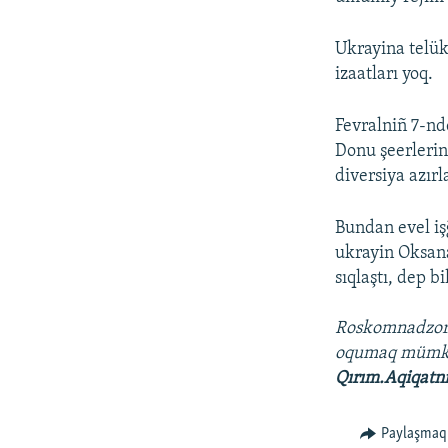
Ukrayina telü
izaatları yoq.
Fevralniñ 7-nd
Donu şeerlerin
diversiya azırl
Bundan evel iş
ukrayin Oksan
sıqlaştı, dep bi
Roskomnadzo
oqumaq müm
Qırım.Aqiqatn
Paylaşmaq