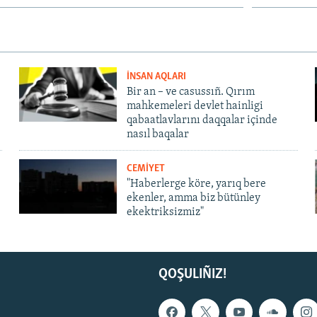
İNSAN AQLARI
Bir an – ve casussıñ. Qırım
mahkemeleri devlet hainligi
qabaatlavlarını daqqalar içinde
nasıl baqalar
CEMİYET
"Haberlerge köre, yarıq bere
ekenler, amma biz bütünley
ekektriksizmiz"
QOŞULIÑIZ!