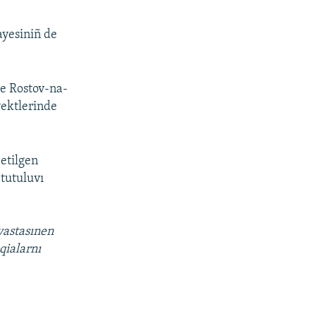
yesiniñ de
ve Rostov-na-
yektlerinde
etilgen
tutuluvı
vastasınen
qialarnı