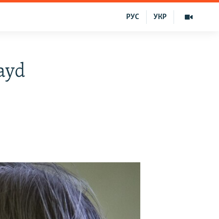
РУС
УКР
ayd