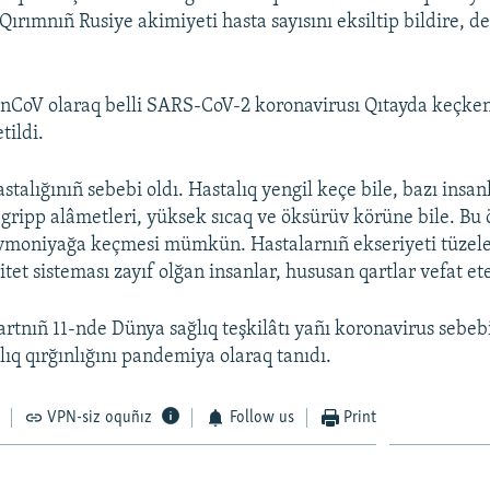
 Qırımnıñ Rusiye akimiyeti hasta sayısını eksiltip bildire, d
nCoV olaraq belli SARS-CoV-2 koronavirusı Qıtayda keçken
tildi.
talığınıñ sebebi oldı. Hastalıq yengil keçe bile, bazı insan
gripp alâmetleri, yüksek sıcaq ve öksürüv körüne bile. Bu
vmoniyağa keçmesi mümkün. Hastalarnıñ ekseriyeti tüzele
et sisteması zayıf olğan insanlar, hususan qartlar vefat et
rtnıñ 11-nde Dünya sağlıq teşkilâtı yañı koronavirus sebe
lıq qırğınlığını pandemiya olaraq tanıdı.
VPN-siz oquñız
Follow us
Print