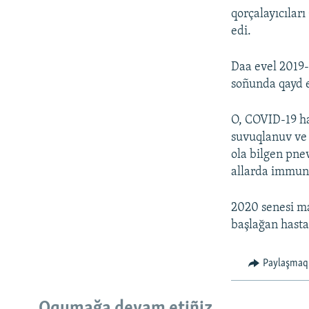
qorçalayıcıları
edi.
Daa evel 2019-
soñunda qayd e
O, COVID-19 has
suvuqlanuv ve 
ola bilgen pne
allarda immunit
2020 senesi ma
başlağan hasta
Paylaşmaq
Oqumağa devam etiñiz