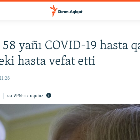
 58 yañı COVID-19 hasta q
 eki hasta vefat etti
11:28
VPN-siz oquñız