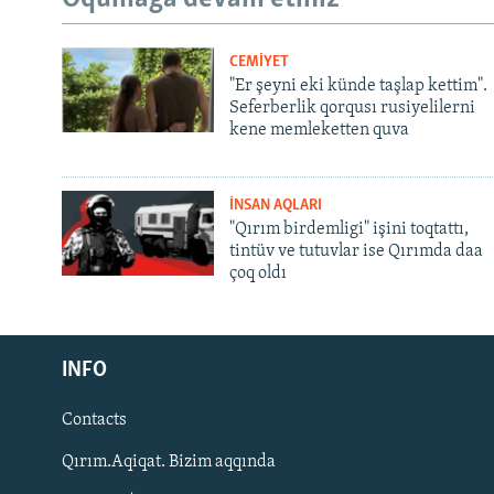
CEMİYET
"Er şeyni eki künde taşlap kettim".
Seferberlik qorqusı rusiyelilerni
kene memleketten quva
İNSAN AQLARI
"Qırım birdemligi" işini toqtattı,
tintüv ve tutuvlar ise Qırımda daa
çoq oldı
Русский
INFO
Українською
Contacts
QOŞULIÑIZ!
Qırım.Aqiqat. Bizim aqqında