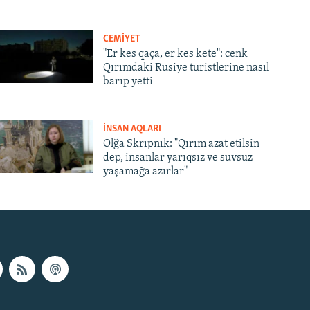
CEMİYET
"Er kes qaça, er kes kete": cenk
Qırımdaki Rusiye turistlerine nasıl
barıp yetti
İNSAN AQLARI
Olğa Skrıpnık: "Qırım azat etilsin
dep, insanlar yarıqsız ve suvsuz
yaşamağa azırlar"