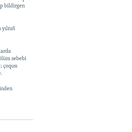
ep bildirgen
 yılnıñ
larda
 ölüm sebebi
; çoqusı
e.
binden