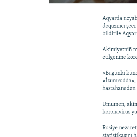
Aqyarda noyabr
doquzıncı şeer
bildirile Aqya
Akimiyetniñ ma
etilgenine köre
«Bugünki künde
«İzumrudda», 2
hastahaneden ç
Umumen, akimi
koronavirus yuq
Rusiye nezaret
statistikasını