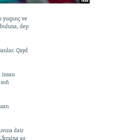
sı yuqunç ve
 buluna, dep
sanlar. Qayd
 insan
 soñ
nsan
uvına dair
 Ukraina aq