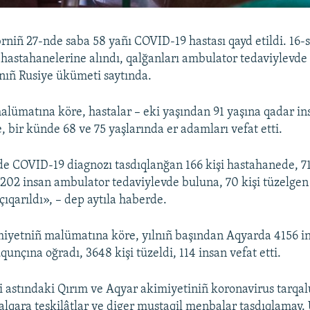
niñ 27-nde saba 58 yañı COVID-19 hastası qayd etildi. 16-
 hastahanelerine alındı, qalğanları ambulator tedaviylevde
rnıñ Rusiye ükümeti saytında.
lümatına köre, hastalar – eki yaşından 91 yaşına qadar in
, bir künde 68 ve 75 yaşlarında er adamları vefat etti.
 COVID-19 diagnozı tasdıqlanğan 166 kişi hastahanede, 71
02 insan ambulator tedaviylevde buluna, 70 kişi tüzelgen
ıqarıldı», – dep aytıla haberde.
yetniñ malümatına köre, yılnıñ başından Aqyarda 4156 i
unçına oğradı, 3648 kişi tüzeldi, 114 insan vefat etti.
i astındaki Qırım ve Aqyar akimiyetiniñ koronavirus tarqal
 halqara teşkilâtlar ve diger mustaqil menbalar tasdıqlamay.