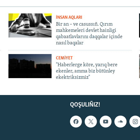
İNSAN AQLARI
Bir an – ve casussıñ. Qırım
mahkemeleri devlet hainligi
qabaatlavlarını daqqalar içinde
nasıl baqalar
CEMİYET
"Haberlerge köre, yarıq bere
ekenler, amma biz bütünley
ekektriksizmiz"
QOŞULIÑIZ!