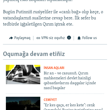
Bugün Putinniñ rusiyeliler ile «canlı bağ» olıp keçe, o
vatandaşlarnıñ suallerine cevap bere. İlk sefer bu
tedbirde işğaletilgen Qırım iştrak ete.
Paylaşmaq
VPN-siz oquñız
Follow us
Oqumağa devam etiñiz
İNSAN AQLARI
Bir an – ve casussıñ. Qırım
mahkemeleri devlet hainligi
qabaatlavlarını daqqalar içinde
nasıl baqalar
CEMİYET
"Er kes qaça, er kes kete": cenk