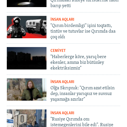
Qırımdaki Rusiye turistlerine nasıl
barıp yetti
İNSAN AQLARI
"Qırım birdemligi" işini toqtattı,
tintüv ve tutuvlar ise Qırımda daa
çoq oldı
CEMİYET
"Haberlerge köre, yarıq bere
ekenler, amma biz bütünley
ekektriksizmiz"
İNSAN AQLARI
Olğa Skrıpnık: "Qırım azat etilsin
dep, insanlar yarıqsız ve suvsuz
yaşamağa azırlar"
İNSAN AQLARI
"Rusiye Qırımda onı
istemegenlerini bile edi". Rusiye