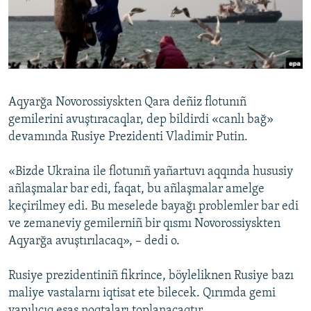
Русский
Українською
QOŞULIÑIZ!
Aqyarğa Novorossiyskten Qara deñiz flotunıñ
gemilerini avuştıracaqlar, dep bildirdi «canlı bağ»
devamında Rusiye Prezidenti Vladimir Putin.
RFE/RS bütün saytları
«Bizde Ukraina ile flotunıñ yañartuvı aqqında hususiy
añlaşmalar bar edi, faqat, bu añlaşmalar amelge
keçirilmey edi. Bu meselede bayağı problemler bar edi
ve zemaneviy gemilerniñ bir qısmı Novorossiyskten
Aqyarğa avuştırılacaq», – dedi o.
Rusiye prezidentiniñ fikrince, böyleliknen Rusiye bazı
maliye vastalarnı iqtisat ete bilecek. Qırımda gemi
yapılıcıq esas noqtaları toplanacaqtır.