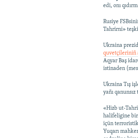
edi, onı qıdır
Rusiye FSBsin
Tahrirni» teşki
Ukraina prezi
quvetçileriniñ 
Aqyar Baş idar
istinaden (mes
Ukraina Tış işl
yañı qanunsız t
«Hizb ut-Tahri
halifeligine b
içün terroristi
Yuqarı mahkeme