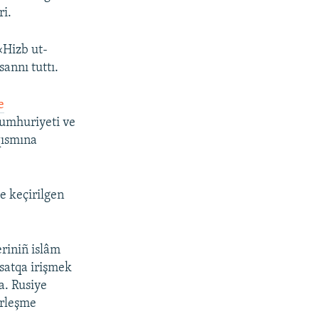
ri.
«Hizb ut-
annı tuttı.
e
Cumhuriyeti ve
qısmına
de keçirilgen
eriniñ islâm
qsatqa irişmek
ta. Rusiye
irleşme