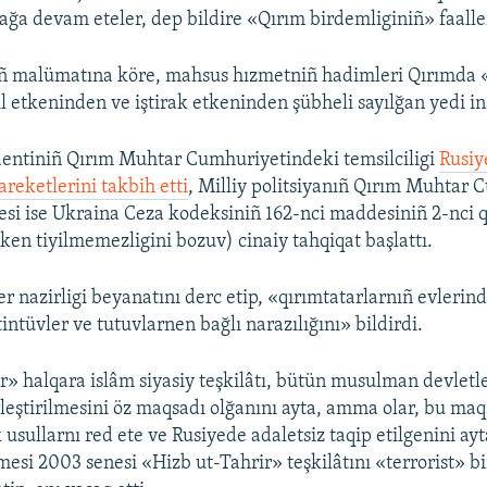
mağa devam eteler, dep bildire «Qırım birdemliginiñ» faalle
iñ malümatına köre, mahsus hızmetniñ hadimleri Qırımda 
l etkeninden ve iştirak etkeninden şübheli sayılğan yedi ins
dentiniñ Qırım Muhtar Cumhuriyetindeki temsilciligi
Rusiy
areketlerini takbih etti
, Milliy politsiyanıñ Qırım Muhtar 
esi ise Ukraina Ceza kodeksiniñ 162-nci maddesiniñ 2-nci 
ken tiyilmemezligini bozuv) cinaiy tahqiqat başlattı.
er nazirligi beyanatını derc etip, «qırımtatarlarnıñ evlerin
intüvler ve tutuvlarnen bağlı narazılığını» bildirdi.
r» halqara islâm siyasiy teşkilâtı, bütün musulman devletl
irleştirilmesini öz maqsadı olğanını ayta, amma olar, bu ma
k usullarnı red ete ve Rusiyede adaletsiz taqip etilgenini ay
si 2003 senesi «Hizb ut-Tahrir» teşkilâtını «terrorist» b