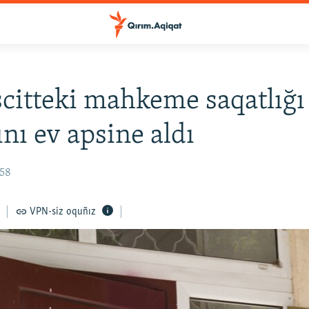
itteki mahkeme saqatlığı
ını ev apsine aldı
:58
VPN-siz oquñız