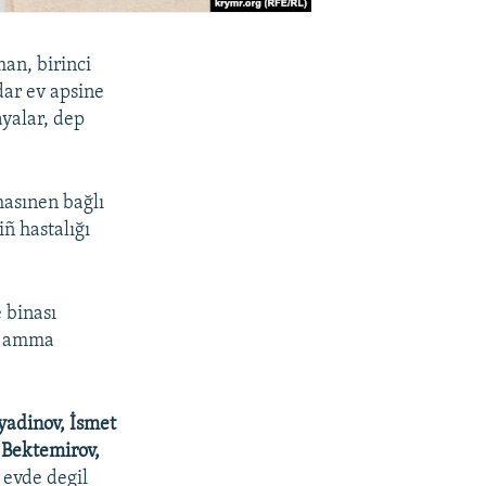
an, birinci
ar ev apsine
ayalar, dep
asınen bağlı
ñ hastalığı
 binası
i, amma
yadinov, İsmet
 Bektemirov,
 evde degil