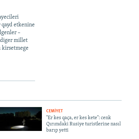
yecileri
r qayd etkenine
lgenler –
 diger millet
nı kirsetmege
CEMİYET
"Er kes qaça, er kes kete": cenk
Qırımdaki Rusiye turistlerine nasıl
barıp yetti