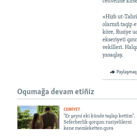
cedveline kirse
«Hizb ut-Tahri
olarnıñ taqip 
köre, Rusiye u
ekseriyeti qırı
vekilleri. Halq
yasaqlay.
Paylaşmaq
Oqumağa devam etiñiz
CEMİYET
"Er şeyni eki künde taşlap kettim".
Seferberlik qorqusı rusiyelilerni
kene memleketten quva