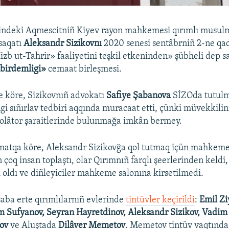
indeki Aqmescitniñ Kiyev rayon mahkemesi qırımlı musulm
saqatı
Aleksandr Sizikovnı
2020 senesi sentâbrniñ 2-ne qad
izb ut-Tahrir» faaliyetini teşkil etkeninden» şübheli dep s
birdemligi»
cemaat birleşmesi.
e köre, Sizikovnıñ advokatı
Safiye Şabanova
SİZOda tutulm
gi sıñırlav tedbiri aqqında muracaat etti, çünki müvekkilini
zolâtor şaraitlerinde bulunmağa imkân bermey.
matqa köre, Aleksandr Sizikovğa qol tutmaq içün mahkeme
çoq insan toplaştı, olar Qırımnıñ farqlı şeerlerinden keld
ı oldı ve diñleyiciler mahkeme salonına kirsetilmedi.
saba erte qırımlılarnıñ evlerinde
tintüvler keçirildi
:
Emil Zi
m Sufyanov, Seyran Hayretdinov, Aleksandr Sizikov, Vadim
tov
ve Aluştada
Dilâver Memetov
. Memetov tintüv vaqtında