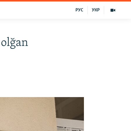
РУС
УКР
 olğan