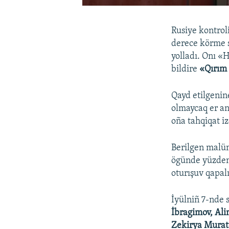
Rusiye kontrol
derece körme 
yolladı. Onı «H
bildire
«Qırım 
Qayd etilgenin
olmaycaq er an
oña tahqiqat i
Berilgen malü
ögünde yüzden 
oturışuv qapal
İyülniñ 7-nde 
İbragimov, Ali
Zekirya Mura