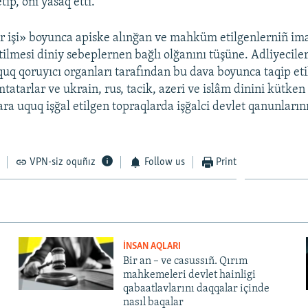
tip, onı yasaq etti.
r işi» boyunca apiske alınğan ve mahküm etilgenlerniñ ima
etilmesi diniy sebeplernen bağlı olğanını tüşüne. Adliyecile
quq qoruyıcı organları tarafından bu dava boyunca taqip eti
mtatarlar ve ukrain, rus, tacik, azeri ve islâm dinini kütken
ara uquq işğal etilgen topraqlarda işğalci devlet qanunları
VPN-siz oquñız
Follow us
Print
İNSAN AQLARI
Bir an – ve casussıñ. Qırım
mahkemeleri devlet hainligi
qabaatlavlarını daqqalar içinde
nasıl baqalar