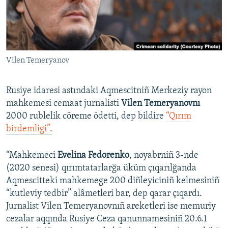
Русский
Українською
Vilen Temeryanov
QOŞULIÑIZ!
Rusiye idaresi astındaki Aqmescitniñ Merkeziy rayon
mahkemesi cemaat jurnalisti
Vilen Temeryanovnı
RFE/RS bütün saytları
2000 rublelik cöreme ödetti, dep bildire
“Qırım
birdemligi”.
“Mahkemeci
Evelina Fedorenko
, noyabrniñ 3-nde
(2020 senesi) qırımtatarlarğa üküm çıqarılğanda
Aqmescitteki mahkemege 200 diñleyiciniñ kelmesiniñ
“kutleviy tedbir” alâmetleri bar, dep qarar çıqardı.
Jurnalist Vilen Temeryanovnıñ areketleri ise memuriy
cezalar aqqında Rusiye Ceza qanunnamesiniñ 20.6.1