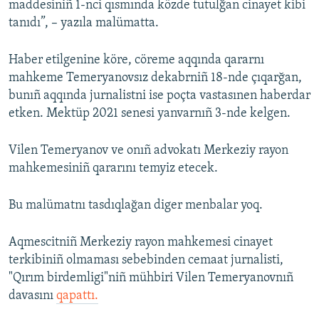
maddesiniñ 1-nci qısmında közde tutulğan cinayet kibi
tanıdı”, – yazıla malümatta.
Haber etilgenine köre, cöreme aqqında qararnı
mahkeme Temeryanovsız dekabrniñ 18-nde çıqarğan,
bunıñ aqqında jurnalistni ise poçta vastasınen haberdar
etken. Mektüp 2021 senesi yanvarnıñ 3-nde kelgen.
Vilen Temeryanov ve onıñ advokatı Merkeziy rayon
mahkemesiniñ qararını temyiz etecek.
Bu malümatnı tasdıqlağan diger menbalar yoq.
Aqmescitniñ Merkeziy rayon mahkemesi cinayet
terkibiniñ olmaması sebebinden cemaat jurnalisti,
"Qırım birdemligi"niñ mühbiri Vilen Temeryanovnıñ
davasını
qapattı.