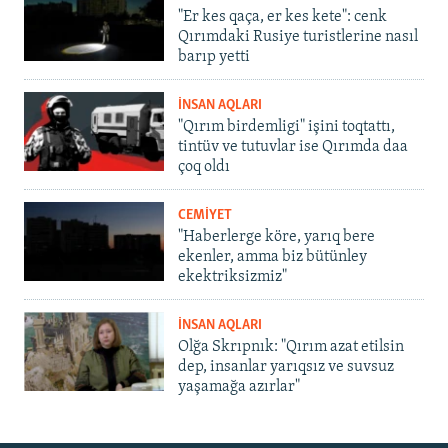
"Er kes qaça, er kes kete": cenk
Qırımdaki Rusiye turistlerine nasıl
barıp yetti
İNSAN AQLARI
"Qırım birdemligi" işini toqtattı,
tintüv ve tutuvlar ise Qırımda daa
çoq oldı
CEMİYET
"Haberlerge köre, yarıq bere
ekenler, amma biz bütünley
ekektriksizmiz"
İNSAN AQLARI
Olğa Skrıpnık: "Qırım azat etilsin
dep, insanlar yarıqsız ve suvsuz
yaşamağa azırlar"