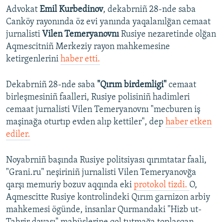
Advokat
Emil Kurbedinov
, dekabrniñ 28-nde saba
Canköy rayonında öz evi yanında yaqalanılğan cemaat
jurnalisti
Vilen Temeryanovnı
Rusiye nezaretinde olğan
Aqmescitniñ Merkeziy rayon mahkemesine
ketirgenlerini
haber etti.
Dekabrniñ 28-nde saba
"Qırım birdemligi"
cemaat
birleşmesiniñ faalleri, Rusiye polisiniñ hadimleri
cemaat jurnalisti Vilen Temeryanovnı "mecburen iş
maşinağa oturtıp evden alıp kettiler", dep
haber etken
ediler.
Noyabrniñ başında Rusiye politsiyası qırımtatar faali,
"Grani.ru" neşiriniñ jurnalisti Vilen Temeryanovğa
qarşı memuriy bozuv aqqında eki
protokol tizdi.
O,
Aqmescitte Rusiye kontrolindeki Qırım garnizon arbiy
mahkemesi ögünde, insanlar Qurmandaki "Hizb ut-