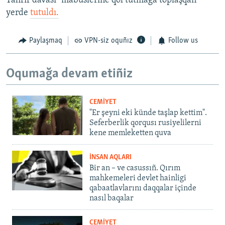
Tahrir davası" mabüslerine qol tutmağa toplaşqan
yerde
tutuldı.
Paylaşmaq
VPN-siz oquñız
Follow us
Oqumağa devam etiñiz
CEMİYET
"Er şeyni eki künde taşlap kettim".
Seferberlik qorqusı rusiyelilerni
kene memleketten quva
İNSAN AQLARI
Bir an – ve casussıñ. Qırım
mahkemeleri devlet hainligi
qabaatlavlarını daqqalar içinde
nasıl baqalar
CEMİYET