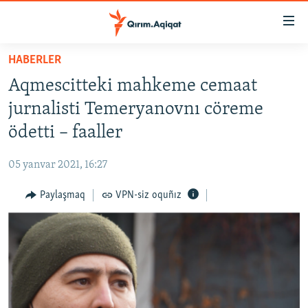
Link
açıqlığı
Esas
HABERLER
mündericege
HABERLER
Aqmescitteki mahkeme cemaat
qaytmaq
SİYASET
Baş
jurnalisti Temeryanovnı cöreme
İQTİSADİYAT
navigatsiyağa
ödetti – faaller
qaytmaq
CEMİYET
Qıdıruvğa
05 yanvar 2021, 16:27
MEDENİYET
qaytmaq
Paylaşmaq
VPN-siz oquñız
İNSAN AQLARI
VİDEO
SÜRET
BLOGLAR
FİKİR