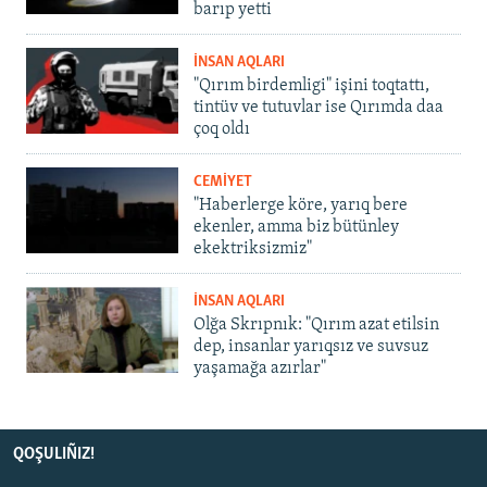
barıp yetti
İNSAN AQLARI
"Qırım birdemligi" işini toqtattı,
tintüv ve tutuvlar ise Qırımda daa
çoq oldı
CEMİYET
"Haberlerge köre, yarıq bere
ekenler, amma biz bütünley
ekektriksizmiz"
İNSAN AQLARI
Olğa Skrıpnık: "Qırım azat etilsin
dep, insanlar yarıqsız ve suvsuz
yaşamağa azırlar"
QOŞULIÑIZ!