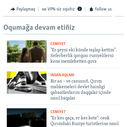
Paylaşmaq
VPN-siz oquñız
Follow us
Oqumağa devam etiñiz
CEMİYET
"Er şeyni eki künde taşlap kettim".
Seferberlik qorqusı rusiyelilerni
kene memleketten quva
İNSAN AQLARI
Bir an – ve casussıñ. Qırım
mahkemeleri devlet hainligi
qabaatlavlarını daqqalar içinde
nasıl baqalar
CEMİYET
"Er kes qaça, er kes kete": cenk
Qırımdaki Rusiye turistlerine nasıl