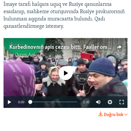
İmaye tarafı halqara uquq ve Rusiye qanunlarına
esaslanıp, mahkeme oturışuvında Rusiye prokurorınıñ
bulunması aqqında muracaatta bulundı. Qadı
qanaatlendirmege istemey.
Kurbedinovnıñ apis cezası bitti. Faaller onı ava kürreleri ve ediyelernen qarşıladılar (video)
by
Qırım.Aqiqat
No media source currently available
0:00
1:00
Doğru link