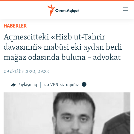
Link
açıqlığı
Esas
HABERLER
mündericege
HABERLER
Aqmescitteki «Hizb ut-Tahrir
qaytmaq
SİYASET
Baş
davasınıñ» mabüsi eki aydan berli
İQTİSADİYAT
navigatsiyağa
mağaz odasında buluna – advokat
qaytmaq
CEMİYET
Qıdıruvğa
09 oktâbr 2020, 09:22
MEDENİYET
qaytmaq
Paylaşmaq
VPN-siz oquñız
İNSAN AQLARI
VİDEO
SÜRET
BLOGLAR
FİKİR