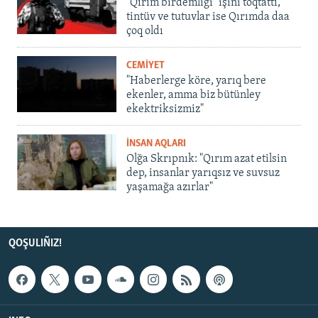
"Qırım birdemligi" işini toqtattı,
tintüv ve tutuvlar ise Qırımda daa
çoq oldı
CEMİYET
"Haberlerge köre, yarıq bere
ekenler, amma biz bütünley
ekektriksizmiz"
İNSAN AQLARI
Olğa Skrıpnık: "Qırım azat etilsin
dep, insanlar yarıqsız ve suvsuz
yaşamağa azırlar"
QOŞULIÑIZ!