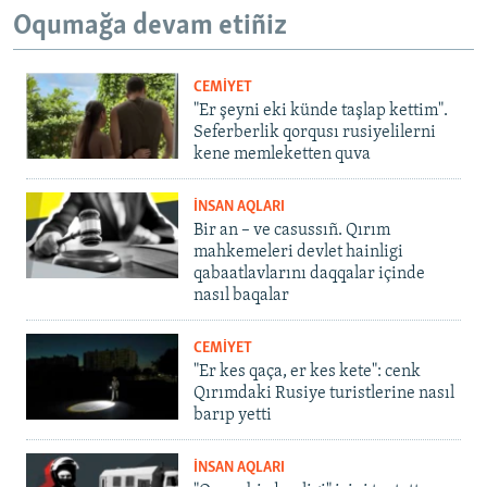
Oqumağa devam etiñiz
CEMİYET
"Er şeyni eki künde taşlap kettim".
Seferberlik qorqusı rusiyelilerni
kene memleketten quva
İNSAN AQLARI
Bir an – ve casussıñ. Qırım
mahkemeleri devlet hainligi
qabaatlavlarını daqqalar içinde
nasıl baqalar
CEMİYET
"Er kes qaça, er kes kete": cenk
Qırımdaki Rusiye turistlerine nasıl
barıp yetti
İNSAN AQLARI