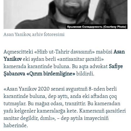
Русский
Українською
Asan Yanikov, arhiv fotoresimi
QOŞULIÑIZ!
Aqmescitteki «Hizb ut-Tahrir davasınıñ» mabüsi
Asan
Yanikov
eki aydan berli «antisanitar şaraitli»
RFE/RS bütün saytları
kamerada karantinde buluna. Bu aqta advokat
Safiye
Şabanova
«Qırım birdemligine»
bildirdi.
«Asan Yanikov 2020 senesi avgustnıñ 8-nden berli
karantinde buluna, dep ayttı, anda eki aftadan çoq
tutmaylar. Bu mağaz odası, tranzittir. Bu kameradan
yañı kelgenler kameralarğa kete. Kameranıñ şaraitleri
sanitar degildir, dımlı», – dep aytıla imayeciniñ
haberinde.