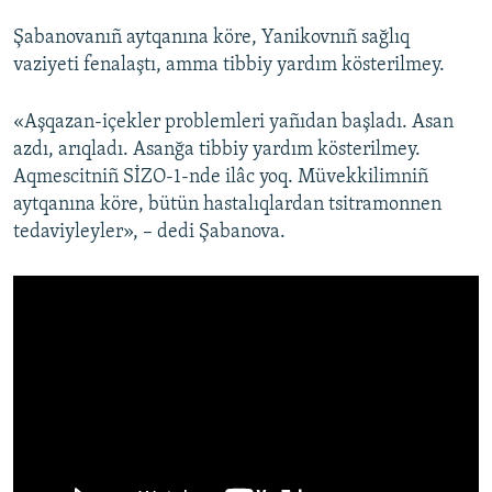
Şabanovanıñ aytqanına köre, Yanikovnıñ sağlıq
vaziyeti fenalaştı, amma tibbiy yardım kösterilmey.
«Aşqazan-içekler problemleri yañıdan başladı. Asan
azdı, arıqladı. Asanğa tibbiy yardım kösterilmey.
Aqmescitniñ SİZO-1-nde ilâc yoq. Müvekkilimniñ
aytqanına köre, bütün hastalıqlardan tsitramonnen
tedaviyleyler», – dedi Şabanova.