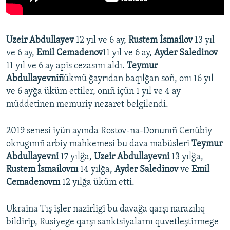
Uzeir Abdullayev
12 yıl ve 6 ay,
Rustem İsmailov
13 yıl
ve 6 ay,
Emil Cemadenov
11 yıl ve 6 ay,
Ayder Saledinov
11 yıl ve 6 ay apis cezasını aldı.
Teymur
Abdullayevniñ
ükmü ğayrıdan baqılğan soñ, onı 16 yıl
ve 6 ayğa üküm ettiler, onıñ içün 1 yıl ve 4 ay
müddetinen memuriy nezaret belgilendi.
2019 senesi iyün ayında Rostov-na-Donunıñ Cenübiy
okrugınıñ arbiy mahkemesi bu dava mabüsleri
Teymur
Abdullayevni
17 yılğa,
Uzeir Abdullayevni
13 yılğa,
Rustem İsmailovnı
14 yılğa,
Ayder Saledinov
ve
Emil
Cemadenovnı
12 yılğa üküm etti.
Ukraina Tış işler nazirligi bu davağa qarşı narazılıq
bildirip, Rusiyege qarşı sanktsiyalarnı quvetleştirmege