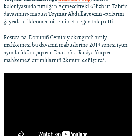
koloniyasında tutulğan Aqmescitteki «Hizb ut-Tahrir
davasınıñ» mabüsi
Teymur Abdullayevniñ
«aqlarını
ğayrıdan tiklenmesini temin etmege» talap etti.
Rostov-na-Donunıñ Cenübiy okrugınıñ arbiy
mahkemesi bu davanıñ mabüslerine 2019 senesi iyün
ayında üküm çıqardı. Daa soñra Rusiye Yuqarı
mahkemesi qırımlılarnıñ ükmüni deñiştirdi.