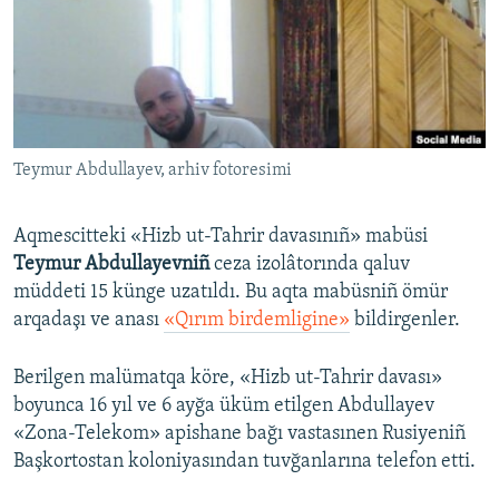
Русский
Українською
QOŞULIÑIZ!
Teymur Abdullayev, arhiv fotoresimi
Aqmescitteki «Hizb ut-Tahrir davasınıñ» mabüsi
RFE/RS bütün saytları
Teymur Abdullayevniñ
ceza izolâtorında qaluv
müddeti 15 künge uzatıldı. Bu aqta mabüsniñ ömür
arqadaşı ve anası
«Qırım birdemligine»
bildirgenler.
Berilgen malümatqa köre, «Hizb ut-Tahrir davası»
boyunca 16 yıl ve 6 ayğa üküm etilgen Abdullayev
«Zona-Telekom» apishane bağı vastasınen Rusiyeniñ
Başkortostan koloniyasından tuvğanlarına telefon etti.