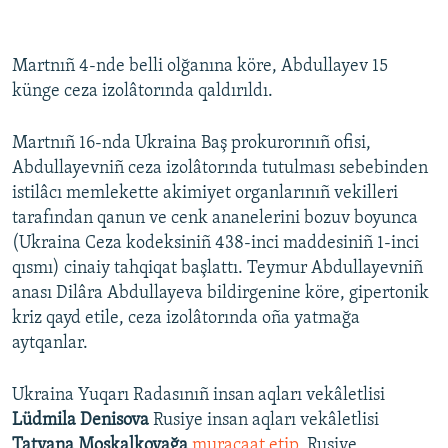
Martnıñ 4-nde belli olğanına köre, Abdullayev 15
künge ceza izolâtorında qaldırıldı.
Martnıñ 16-nda Ukraina Baş prokurorınıñ ofisi,
Abdullayevniñ ceza izolâtorında tutulması sebebinden
istilâcı memlekette akimiyet organlarınıñ vekilleri
tarafından qanun ve cenk ananelerini bozuv boyunca
(Ukraina Ceza kodeksiniñ 438-inci maddesiniñ 1-inci
qısmı) cinaiy tahqiqat başlattı. Teymur Abdullayevniñ
anası Dilâra Abdullayeva bildirgenine köre, gipertonik
kriz qayd etile, ceza izolâtorında oña yatmağa
aytqanlar.
Ukraina Yuqarı Radasınıñ insan aqları vekâletlisi
Lüdmila Denisova
Rusiye insan aqları vekâletlisi
Tatyana Moskalkovağa
muracaat etip
, Rusiye