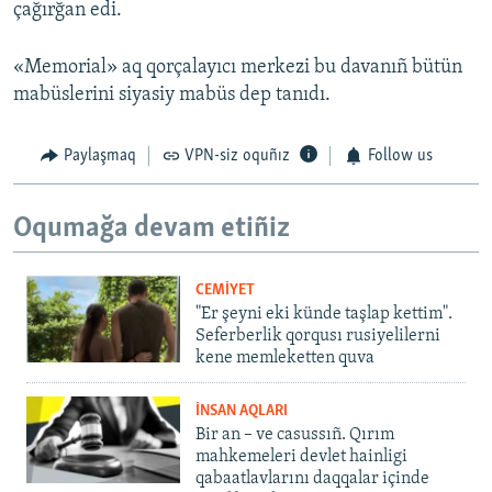
çağırğan edi.
«Memorial» aq qorçalayıcı merkezi bu davanıñ bütün
mabüslerini siyasiy mabüs dep tanıdı.
Paylaşmaq
VPN-siz oquñız
Follow us
Oqumağa devam etiñiz
CEMİYET
"Er şeyni eki künde taşlap kettim".
Seferberlik qorqusı rusiyelilerni
kene memleketten quva
İNSAN AQLARI
Bir an – ve casussıñ. Qırım
mahkemeleri devlet hainligi
qabaatlavlarını daqqalar içinde