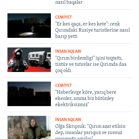
nasıl baqalar
CEMİYET
"Er kes qaça, er kes kete": cenk
Qırımdaki Rusiye turistlerine nasıl
barıp yetti
İNSAN AQLARI
"Qırım birdemligi" işini toqtattı,
tintüv ve tutuvlar ise Qırımda daa
çoq oldı
CEMİYET
"Haberlerge köre, yarıq bere
ekenler, amma biz bütünley
ekektriksizmiz"
İNSAN AQLARI
Olğa Skrıpnık: "Qırım azat etilsin
dep, insanlar yarıqsız ve suvsuz