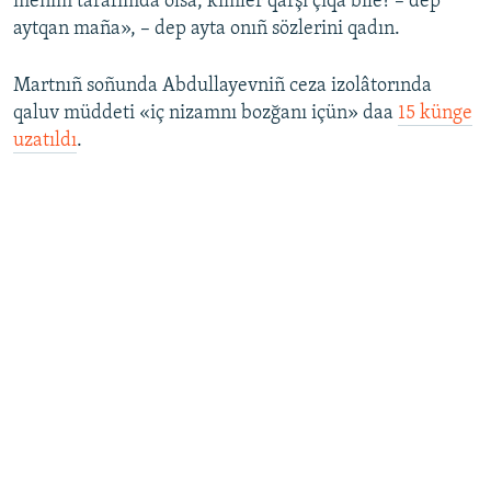
menim tarafımda olsa, kimler qarşı çıqa bile? – dep
aytqan maña», – dep ayta onıñ sözlerini qadın.
Martnıñ soñunda Abdullayevniñ ceza izolâtorında
qaluv müddeti «iç nizamnı bozğanı içün» daa
15 künge
uzatıldı
.