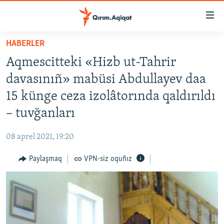
Link
açıqlığı
Esas
HABERLER
mündericege
HABERLER
Aqmescitteki «Hizb ut-Tahrir
qaytmaq
SİYASET
Baş
davasınıñ» mabüsi Abdullayev daa
İQTİSADİYAT
navigatsiyağa
15 künge ceza izolâtorında qaldırıldı
qaytmaq
CEMİYET
– tuvğanları
Qıdıruvğa
MEDENİYET
qaytmaq
08 aprel 2021, 19:20
İNSAN AQLARI
Paylaşmaq
VPN-siz oquñız
VİDEO
SÜRET
BLOGLAR
FİKİR