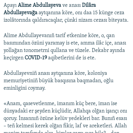
Apayı
Alime Abdullayeva
ve anası
Dilâra
Abdullayevağa
aytqanına köre, onı daa 15 künge ceza
izolâtorında qaldıracaqlar, çünki nizam cezası biteyata.
Alime Abdullayevanıñ tarif etkenine köre, o, qan
basımından özüni yaramay is ete, amma ilâc içe, anası
yollağan tonometrni qullana ve tüzele. Dekabr ayında
keçirgen
COVID-19
aqibetlerini de is ete.
Abdullayevniñ anası aytqanına köre, koloniya
memuriyetiniñ büyük basqısına baqmadan, oğlu
eminligini coymay.
«Anam, qasevetlenme, imanım küç bere, iman ise
dünyadaki er şeyden küçlüdir, Allahqa olğan işançı onı
qoruy. İnsannıñ özüne kelüv yedekleri bar. Bunıñ esası
– teñ kelmesi kerek olğan fikir, laf ve areketleri. Allah