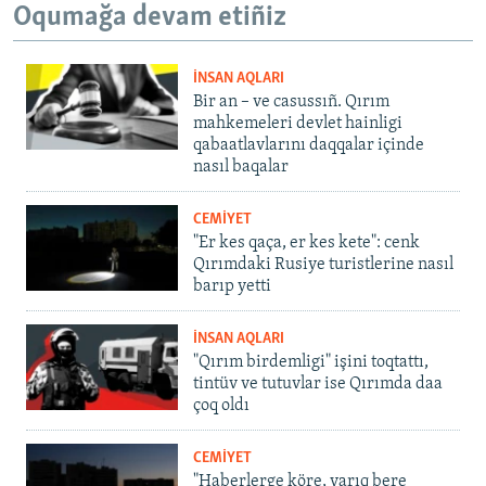
Oqumağa devam etiñiz
İNSAN AQLARI
Bir an – ve casussıñ. Qırım
mahkemeleri devlet hainligi
qabaatlavlarını daqqalar içinde
nasıl baqalar
CEMİYET
"Er kes qaça, er kes kete": cenk
Qırımdaki Rusiye turistlerine nasıl
barıp yetti
İNSAN AQLARI
"Qırım birdemligi" işini toqtattı,
tintüv ve tutuvlar ise Qırımda daa
çoq oldı
CEMİYET
"Haberlerge köre, yarıq bere