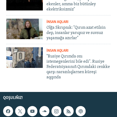
ekenler, amma biz bütünley
ekektriksizmiz"
İNSAN AQLARI
Olğa Skrıpnık: "Qırım azat etilsin
dep, insanlar yarıqsız ve suvsuz
yaşamağa azırlar"
İNSAN AQLARI
"Rusiye Qırımda onı
istemegenlerini bile edi". Rusiye
Federatsiyasınıñ Qırımdaki cenkke
qarşı narazılıqlarnen küreşi
aqqında
QOŞULIÑIZ!