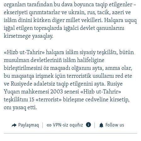
organları tarafından bu dava boyunca taqip etilgenler –
ekseriyeti qırımtatarlar ve ukrain, rus, tacik, azeri ve
islâm dinini kütken diger millet vekilleri. Halqara uquq
işğal etilgen topraqlarda işğalci devlet qanunlarını
kirsetmege yasaqlay.
«Hizb ut-Tahrir» halqara islâm siyasiy teşkilâtı, bütün
musulman devletleriniñ islâm halifeligine
birleştirilmesini öz maqsadı olğanını ayta, amma olar,
bu maqsatqa irişmek içün terroristik usullarnı red ete
ve Rusiyede adaletsiz taqip etilgenini ayta. Rusiye
Yuqarı mahkemesi 2003 senesi «Hizb ut-Tahrir»
teşkilâtını 15 «terrorist» birleşme cedveline kirsetip,
onı yasaq etti.
Paylaşmaq
VPN-siz oquñız
Follow us