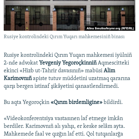
Русский
Українською
Rusiye kontrolindeki Qırım Yuqarı mahkemesiniñ binası
QOŞULIÑIZ!
Rusiye kontrolindeki Qırım Yuqarı mahkemesi iyülniñ
2-nde advokat
Yevgeniy Yegoroçkinniñ
Aqmescitteki
RFE/RS bütün saytları
ekinci «Hizb ut-Tahrir davasınıñ» mabüsi
Alim
Karimovnıñ
apiste tutuv müddetini uzatmaq qararına
qarşı bergen istinaf şikâyetini qanaatlendirmedi.
Bu aqta Yegoroçkin
«Qırım birdemligine»
bildirdi.
«Videokonferentsiya vastasınen laf etmege imkân
berdiler. Karimovnıñ alı yahşı, er keske selâm ayta.
Mahkemede faal ve qızğın laf etti. Qol tutqanlarğa