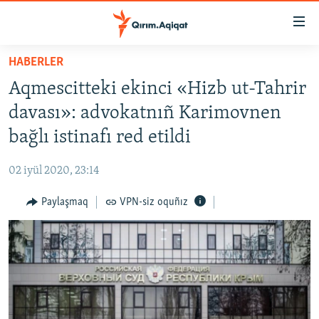
Link
açıqlığı
Esas
HABERLER
mündericege
HABERLER
Aqmescitteki ekinci «Hizb ut-Tahrir
qaytmaq
SİYASET
Baş
davası»: advokatnıñ Karimovnen
İQTİSADİYAT
navigatsiyağa
bağlı istinafı red etildi
qaytmaq
CEMİYET
Qıdıruvğa
02 iyül 2020, 23:14
MEDENİYET
qaytmaq
Paylaşmaq
VPN-siz oquñız
İNSAN AQLARI
VİDEO
SÜRET
BLOGLAR
FİKİR