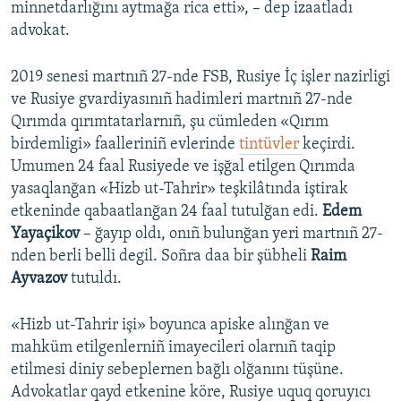
minnetdarlığını aytmağa rica etti», – dep izaatladı
advokat.
2019 senesi martnıñ 27-nde FSB, Rusiye İç işler nazirligi
ve Rusiye gvardiyasınıñ hadimleri martnıñ 27-nde
Qırımda qırımtatarlarnıñ, şu cümleden «Qırım
birdemligi» faalleriniñ evlerinde
tintüvler
keçirdi.
Umumen 24 faal Rusiyede ve işğal etilgen Qırımda
yasaqlanğan «Hizb ut-Tahrir» teşkilâtında iştirak
etkeninde qabaatlanğan 24 faal tutulğan edi.
Edem
Yayaçikov
– ğayıp oldı, onıñ bulunğan yeri martnıñ 27-
nden berli belli degil. Soñra daa bir şübheli
Raim
Ayvazov
tutuldı.
«Hizb ut-Tahrir işi» boyunca apiske alınğan ve
mahküm etilgenlerniñ imayecileri olarnıñ taqip
etilmesi diniy sebeplernen bağlı olğanını tüşüne.
Advokatlar qayd etkenine köre, Rusiye uquq qoruyıcı