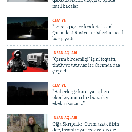
qabaatlavlarını daqqalar içinde
nasıl baqalar
CEMİYET
"Er kes qaça, er kes kete": cenk
Qırımdaki Rusiye turistlerine nasıl
barıp yetti
İNSAN AQLARI
"Qırım birdemligi" işini toqtattı,
tintüv ve tutuvlar ise Qırımda daa
çoq oldı
CEMİYET
"Haberlerge köre, yarıq bere
ekenler, amma biz bütünley
ekektriksizmiz"
İNSAN AQLARI
Olğa Skrıpnık: "Qırım azat etilsin
dep, insanlar yarıqsız ve suvsuz