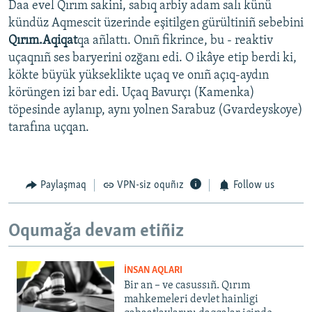
Daa evel Qırım sakini, sabıq arbiy adam salı künü
kündüz Aqmescit üzerinde eşitilgen gürültiniñ sebebini
Qırım.Aqiqat
qa añlattı. Onıñ fikrince, bu - reaktiv
uçaqnıñ ses baryerini ozğanı edi. O ikâye etip berdi ki,
kökte büyük yükseklikte uçaq ve onıñ açıq-aydın
körüngen izi bar edi. Uçaq Bavurçı (Kamenka)
töpesinde aylanıp, aynı yolnen Sarabuz (Gvardeyskoye)
tarafına uçqan.
Paylaşmaq
VPN-siz oquñız
Follow us
Oqumağa devam etiñiz
İNSAN AQLARI
Bir an – ve casussıñ. Qırım
mahkemeleri devlet hainligi