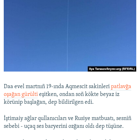
Daa evel martnıñ 19-ında Aqmescit sakinleri
patlavğa
oşağan gürülti
eşitken, ondan soñ kökte beyaz iz
körünip başlağan, dep bildirilgen edi.
İştimaiy ağlar qullanıcıları ve Rusiye matbuatı, sesniñ
sebebi - uçaq ses baryerini ozğanı oldı dep tüşüne.