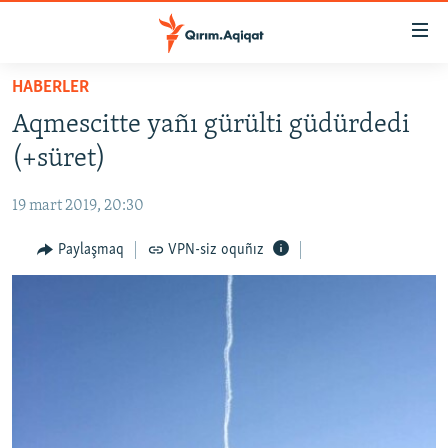
Link
açıqlığı
Esas
HABERLER
mündericege
HABERLER
Aqmescitte yañı gürülti güdürdedi
qaytmaq
SİYASET
Baş
(+süret)
İQTİSADİYAT
navigatsiyağa
qaytmaq
19 mart 2019, 20:30
CEMİYET
Qıdıruvğa
MEDENİYET
Paylaşmaq
VPN-siz oquñız
qaytmaq
İNSAN AQLARI
VİDEO
SÜRET
BLOGLAR
FİKİR