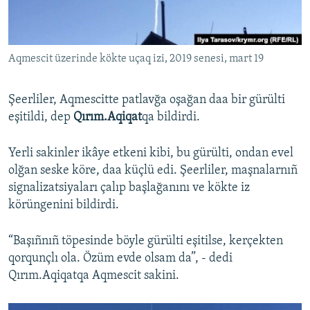
Русский
Українською
Aqmescit üzerinde kökte uçaq izi, 2019 senesi, mart 19
QOŞULIÑIZ!
Şeerliler, Aqmescitte patlavğa oşağan daa bir gürülti
eşitildi, dep
Qırım.Aqiqat
qa bildirdi.
RFE/RS bütün saytları
Yerli sakinler ikâye etkeni kibi, bu gürülti, ondan evel
olğan seske köre, daa küçlü edi. Şeerliler, maşnalarnıñ
signalizatsiyaları çalıp başlağanını ve kökte iz
körüngenini bildirdi.
“Başıñnıñ töpesinde böyle gürülti eşitilse, kerçekten
qorqunçlı ola. Özüm evde olsam da”, - dedi
Qırım.Aqiqatqa Aqmescit sakini.