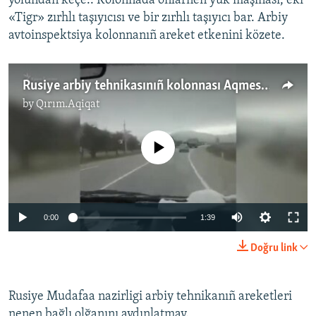
yolundan keçe.. Kolonnada onlarnen yük maşinası, eki
«Tigr» zırhlı taşıyıcısı ve bir zırhlı taşıyıcı bar. Arbiy
Русский
avtoinspektsiya kolonnanıñ areket etkenini közete.
Українською
Rusiye arbiy tehnikasınıñ kolonnası Aqmescit tarafına kete (video)
QOŞULIÑIZ!
by
Qırım.Aqiqat
No media source currently available
RFE/RS bütün saytları
0:00
1:39
Doğru link
Rusiye Mudafaa nazirligi arbiy tehnikanıñ areketleri
nenen bağlı olğanını aydınlatmay.