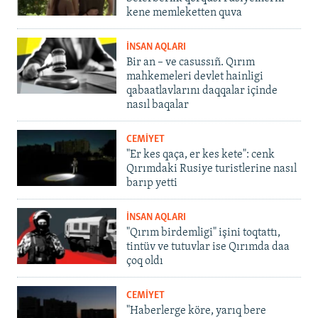
kene memleketten quva
İNSAN AQLARI
Bir an – ve casussıñ. Qırım
mahkemeleri devlet hainligi
qabaatlavlarını daqqalar içinde
nasıl baqalar
CEMİYET
"Er kes qaça, er kes kete": cenk
Qırımdaki Rusiye turistlerine nasıl
barıp yetti
İNSAN AQLARI
"Qırım birdemligi" işini toqtattı,
tintüv ve tutuvlar ise Qırımda daa
çoq oldı
CEMİYET
"Haberlerge köre, yarıq bere