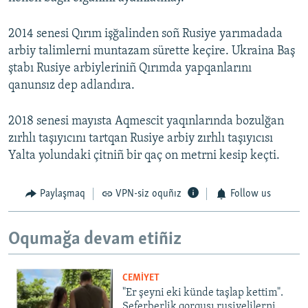
2014 senesi Qırım işğalinden soñ Rusiye yarımadada
arbiy talimlerni muntazam sürette keçire. Ukraina Baş
ştabı Rusiye arbiyleriniñ Qırımda yapqanlarını
qanunsız dep adlandıra.
2018 senesi mayısta Aqmescit yaqınlarında bozulğan
zırhlı taşıyıcını tartqan Rusiye arbiy zırhlı taşıyıcısı
Yalta yolundaki çitniñ bir qaç on metrni kesip keçti.
Paylaşmaq
VPN-siz oquñız
Follow us
Oqumağa devam etiñiz
CEMİYET
"Er şeyni eki künde taşlap kettim".
Seferberlik qorqusı rusiyelilerni