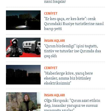
nasıl baqalar
CEMİYET
"Er kes qaça, er kes kete": cenk
Qırımdaki Rusiye turistlerine nasıl
barıp yetti
İNSAN AQLARI
"Qırım birdemligi" işini toqtattı,
tintüv ve tutuvlar ise Qırımda daa
çoq oldı
CEMİYET
"Haberlerge köre, yarıq bere
ekenler, amma biz bütünley
ekektriksizmiz"
İNSAN AQLARI
Olğa Skrıpnık: "Qırım azat etilsin
dep, insanlar yarıqsız ve suvsuz
yaşamağa azırlar"