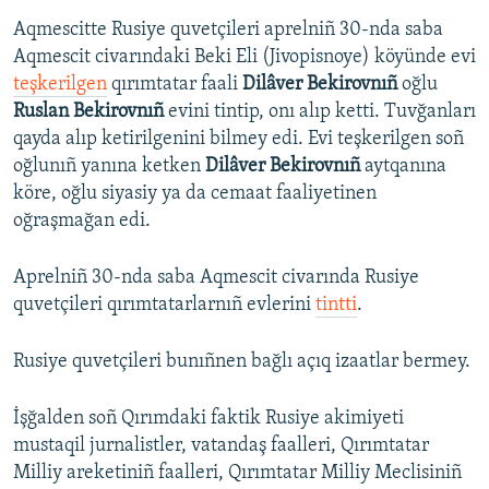
Aqmescitte Rusiye quvetçileri aprelniñ 30-nda saba
Aqmescit civarındaki Beki Eli (Jivopisnoye) köyünde evi
teşkerilgen
qırımtatar faali
Dilâver Bekirovnıñ
oğlu
Ruslan Bekirovnıñ
evini tintip, onı alıp ketti. Tuvğanları
qayda alıp ketirilgenini bilmey edi. Evi teşkerilgen soñ
oğlunıñ yanına ketken
Dilâver Bekirovnıñ
aytqanına
köre, oğlu siyasiy ya da cemaat faaliyetinen
oğraşmağan edi.
Aprelniñ 30-nda saba Aqmescit civarında Rusiye
quvetçileri qırımtatarlarnıñ evlerini
tintti
.
Rusiye quvetçileri bunıñnen bağlı açıq izaatlar bermey.
İşğalden soñ Qırımdaki faktik Rusiye akimiyeti
mustaqil jurnalistler, vatandaş faalleri, Qırımtatar
Milliy areketiniñ faalleri, Qırımtatar Milliy Meclisiniñ