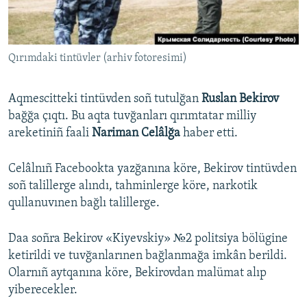
Русский
Українською
Qırımdaki tintüvler (arhiv fotoresimi)
QOŞULIÑIZ!
Aqmescitteki tintüvden soñ tutulğan
Ruslan Bekirov
bağğa çıqtı. Bu aqta tuvğanları qırımtatar milliy
areketiniñ faali
Nariman Celâlğa
haber etti.
RFE/RS bütün saytları
Celâlnıñ Facebookta yazğanına köre, Bekirov tintüvden
soñ talillerge alındı, tahminlerge köre, narkotik
qullanuvınen bağlı talillerge.
Daa soñra Bekirov «Kiyevskiy» №2 politsiya bölügine
ketirildi ve tuvğanlarınen bağlanmağa imkân berildi.
Olarnıñ aytqanına köre, Bekirovdan malümat alıp
yiberecekler.