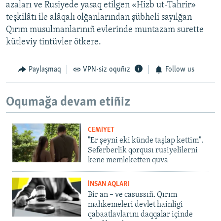
azaları ve Rusiyede yasaq etilgen «Hizb ut-Tahrir»
teşkilâtı ile alâqalı olğanlarından şübheli sayılğan
Qırım musulmanlarınıñ evlerinde muntazam surette
kütleviy tintüvler ötkere.
Paylaşmaq
VPN-siz oquñız
Follow us
Oqumağa devam etiñiz
CEMİYET
"Er şeyni eki künde taşlap kettim".
Seferberlik qorqusı rusiyelilerni
kene memleketten quva
İNSAN AQLARI
Bir an – ve casussıñ. Qırım
mahkemeleri devlet hainligi
qabaatlavlarını daqqalar içinde