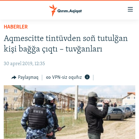
Link
açıqlığı
Esas
HABERLER
mündericege
HABERLER
Aqmescitte tintüvden soñ tutulğan
qaytmaq
SİYASET
Baş
kişi bağğa çıqtı – tuvğanları
İQTİSADİYAT
navigatsiyağa
qaytmaq
30 aprel 2019, 12:35
CEMİYET
Qıdıruvğa
MEDENİYET
Paylaşmaq
VPN-siz oquñız
qaytmaq
İNSAN AQLARI
VİDEO
SÜRET
BLOGLAR
FİKİR