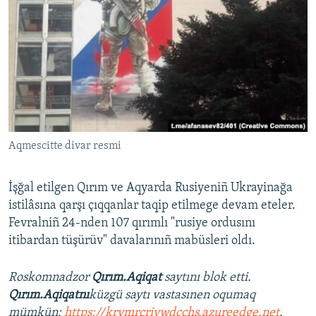
Aqmescitte divar resmi
İşğal etilgen Qırım ve Aqyarda Rusiyeniñ Ukrayinağa
istilâsına qarşı çıqqanlar taqip etilmege devam eteler.
Fevralniñ 24-nden 107 qırımlı "rusiye ordusını
itibardan tüşürüv" davalarınıñ mabüsleri oldı.
Roskomnadzor
Qırım.Aqiqat
saytını blok etti.
Qırım.Aqiqatnı
küzgü saytı vastasınen oqumaq
mümkün:
https://krymrcriywdcchs.azureedge.net
.