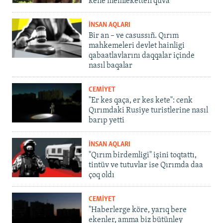
kene memleketten quva
İNSAN AQLARI
Bir an – ve casussıñ. Qırım
mahkemeleri devlet hainligi
qabaatlavlarını daqqalar içinde
nasıl baqalar
CEMİYET
"Er kes qaça, er kes kete": cenk
Qırımdaki Rusiye turistlerine nasıl
barıp yetti
İNSAN AQLARI
"Qırım birdemligi" işini toqtattı,
tintüv ve tutuvlar ise Qırımda daa
çoq oldı
CEMİYET
"Haberlerge köre, yarıq bere
ekenler, amma biz bütünley