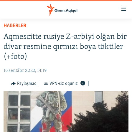
Link
açıqlığı
Esas
HABERLER
mündericege
HABERLER
Aqmescitte rusiye Z-arbiyi olğan bir
qaytmaq
SİYASET
Baş
divar resmine qırmızı boya töktiler
İQTİSADİYAT
navigatsiyağa
(+foto)
qaytmaq
CEMİYET
Qıdıruvğa
16 sentâbr 2022, 14:19
MEDENİYET
qaytmaq
Paylaşmaq
VPN-siz oquñız
İNSAN AQLARI
VİDEO
SÜRET
BLOGLAR
FİKİR