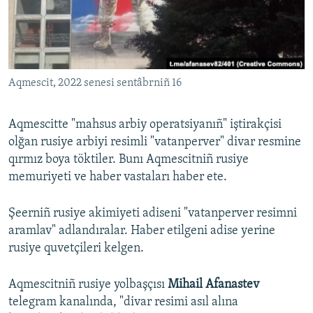
Русский
Українською
Aqmescit, 2022 senesi sentâbrniñ 16
QOŞULIÑIZ!
Aqmescitte "mahsus arbiy operatsiyanıñ" iştirakçisi
olğan rusiye arbiyi resimli "vatanperver" divar resmine
RFE/RS bütün saytları
qırmız boya töktiler. Bunı Aqmescitniñ rusiye
memuriyeti ve haber vastaları haber ete.
Şeerniñ rusiye akimiyeti adiseni "vatanperver resimni
aramlav" adlandıralar. Haber etilgeni adise yerine
rusiye quvetçileri kelgen.
Aqmescitniñ rusiye yolbaşçısı
Mihail Afanastev
telegram kanalında, "divar resimi asıl alına