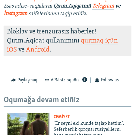
Esas adise-vaqialarnı
Qırım.Aqiqatnıñ
Telegram
ve
İnstagram
saifelerinden taqip etiñiz.
Bloklav ve tsenzurasız haberler!
Qırım.Aqiqat qullanımını
qurmaq içün
iOS
ve
Android
.
Paylaşmaq
VPN-siz oquñız
Follow us
Oqumağa devam etiñiz
CEMİYET
"Er şeyni eki künde taşlap kettim".
Seferberlik qorqusı rusiyelilerni