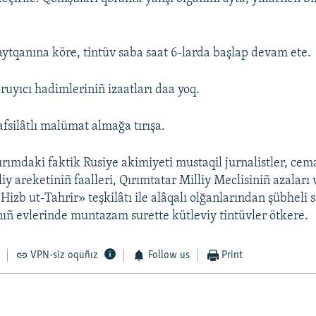
ytqanına köre, tintüv saba saat 6-larda başlap devam ete.
ruyıcı hadimleriniñ izaatları daa yoq.
afsilâtlı malümat almağa tırışa.
rımdaki faktik Rusiye akimiyeti mustaqil jurnalistler, cema
iy areketiniñ faalleri, Qırımtatar Milliy Meclisiniñ azaları
Hizb ut-Tahrir» teşkilâtı ile alâqalı olğanlarından şübheli 
ñ evlerinde muntazam surette kütleviy tintüvler ötkere.
VPN-siz oquñız
Follow us
Print