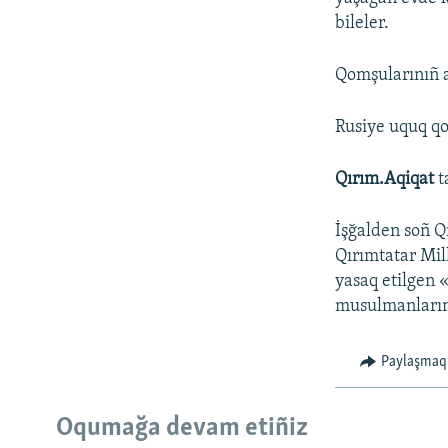
bileler.
Qomşularınıñ a
Rusiye uquq qo
Qırım.Aqiqat
t
İşğalden soñ Qı
Qırımtatar Mill
yasaq etilgen «
musulmanlarını
Paylaşmaq
Oqumağa devam etiñiz