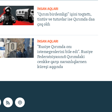
İNSAN AQLARI
"Qırım birdemligi" işini toqtattı,
tintüv ve tutuvlar ise Qırımda daa
çoq oldı
İNSAN AQLARI
"Rusiye Qırımda onı
istemegenlerini bile edi". Rusiye
Federatsiyasınıñ Qırımdaki
cenkke qarşı narazılıqlarnen
küreşi aqqında