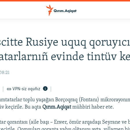
itte Rusiye uquq qoruyıcı
atarlarnıñ evinde tintüv k
08:21
VPN-siz oquñız
ımtatarlar toplu yaşağan Borçoqraq (Fontanı) mikrorayonı
v keçirile. Bu aqta
Qırım.Aqiqat
mühbiri haber ete.
tar qorantası (aile başı – Enver, ömür arqadaşı Seyrane ve b
çirile. Qomşuları qoranta yahşı olğanını ayta, yıllarnen bir