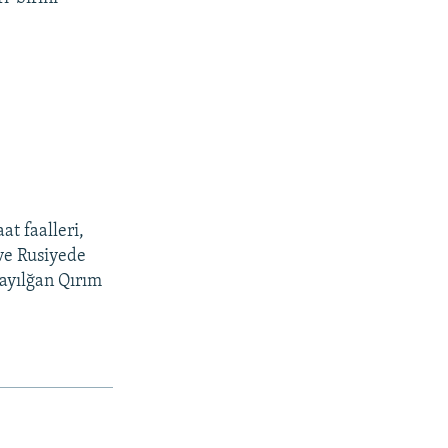
at faalleri,
 ve Rusiyede
sayılğan Qırım