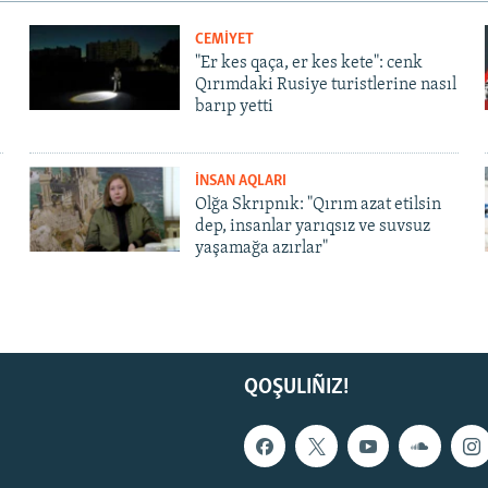
CEMİYET
"Er kes qaça, er kes kete": cenk
Qırımdaki Rusiye turistlerine nasıl
barıp yetti
İNSAN AQLARI
Olğa Skrıpnık: "Qırım azat etilsin
dep, insanlar yarıqsız ve suvsuz
yaşamağa azırlar"
QOŞULIÑIZ!