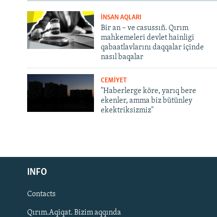
İNSAN AQLARI
Bir an – ve casussıñ. Qırım
mahkemeleri devlet hainligi
qabaatlavlarını daqqalar içinde
nasıl baqalar
CEMİYET
"Haberlerge köre, yarıq bere
ekenler, amma biz bütünley
ekektriksizmiz"
Русский
Українською
INFO
Contacts
QOŞULIÑIZ!
Qırım.Aqiqat. Bizim aqqında