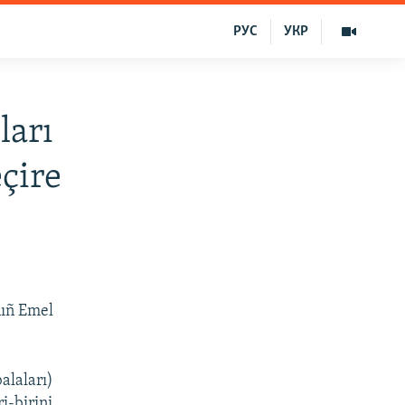
РУС
УКР
ları
eçire
nıñ Emel
alaları)
i-birini