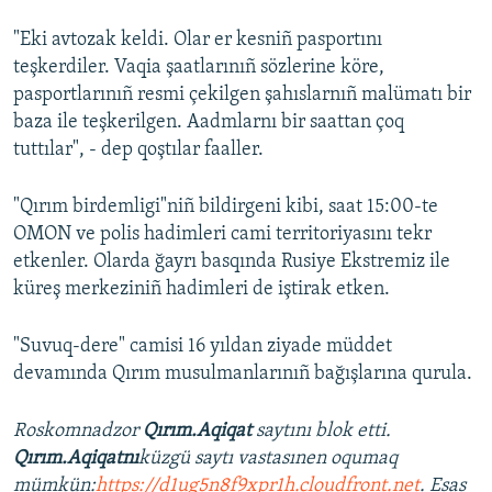
"Eki avtozak keldi. Olar er kesniñ pasportını
teşkerdiler. Vaqia şaatlarınıñ sözlerine köre,
pasportlarınıñ resmi çekilgen şahıslarnıñ malümatı bir
baza ile teşkerilgen. Aadmlarnı bir saattan çoq
tuttılar", - dep qoştılar faaller.
"Qırım birdemligi"niñ bildirgeni kibi, saat 15:00-te
OMON ve polis hadimleri cami territoriyasını tekr
etkenler. Olarda ğayrı basqında Rusiye Ekstremiz ile
küreş merkeziniñ hadimleri de iştirak etken.
"Suvuq-dere" camisi 16 yıldan ziyade müddet
devamında Qırım musulmanlarınıñ bağışlarına qurula.
Roskomnadzor
Qırım.Aqiqat
saytını blok etti.
Qırım.Aqiqatnı
küzgü saytı vastasınen oqumaq
mümkün:
https://d1ug5n8f9xpr1h.cloudfront.net
. Esas