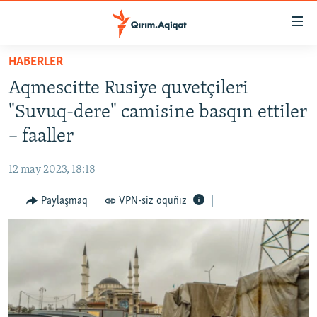
Link
açıqlığı
Esas
HABERLER
mündericege
HABERLER
Aqmescitte Rusiye quvetçileri
qaytmaq
SİYASET
Baş
"Suvuq-dere" camisine basqın ettiler
İQTİSADİYAT
navigatsiyağa
– faaller
qaytmaq
CEMİYET
Qıdıruvğa
12 may 2023, 18:18
MEDENİYET
qaytmaq
Paylaşmaq
VPN-siz oquñız
İNSAN AQLARI
VİDEO
SÜRET
BLOGLAR
FİKİR