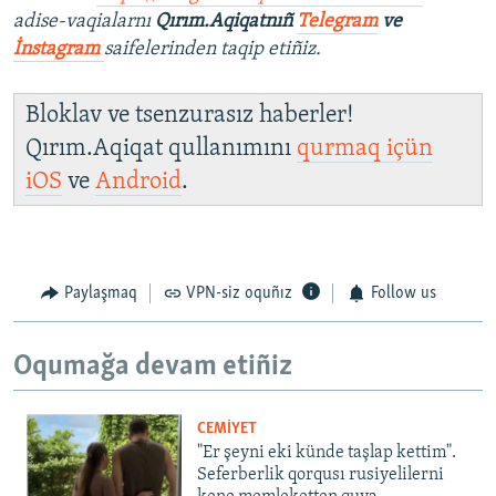
adise-vaqialarnı
Qırım.Aqiqatnıñ
Telegram
ve
İnstagram
saifelerinden taqip etiñiz.
Bloklav ve tsenzurasız haberler!
Qırım.Aqiqat qullanımını
qurmaq içün
iOS
ve
Android
.
Paylaşmaq
VPN-siz oquñız
Follow us
Oqumağa devam etiñiz
CEMİYET
"Er şeyni eki künde taşlap kettim".
Seferberlik qorqusı rusiyelilerni