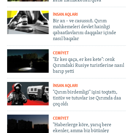
kene memleketten quva
İNSAN AQLARI
Bir an – ve casussıñ. Qırım
mahkemeleri devlet hainligi
qabaatlavlarını daqqalar içinde
nasıl baqalar
CEMİYET
"Er kes qaça, er kes kete": cenk
Qırımdaki Rusiye turistlerine nasıl
barıp yetti
İNSAN AQLARI
"Qırım birdemligi" işini toqtattı,
tintüv ve tutuvlar ise Qırımda daa
çoq oldı
CEMİYET
"Haberlerge köre, yarıq bere
ekenler, amma biz bütünley