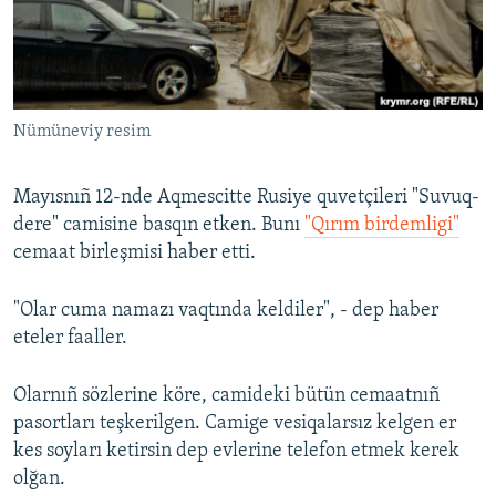
Русский
Українською
Nümüneviy resim
QOŞULIÑIZ!
Mayısnıñ 12-nde Aqmescitte Rusiye quvetçileri "Suvuq-
dere" camisine basqın etken. Bunı
"Qırım birdemligi"
RFE/RS bütün saytları
cemaat birleşmisi haber etti.
"Olar cuma namazı vaqtında keldiler", - dep haber
eteler faaller.
Olarnıñ sözlerine köre, camideki bütün cemaatnıñ
pasortları teşkerilgen. Camige vesiqalarsız kelgen er
kes soyları ketirsin dep evlerine telefon etmek kerek
olğan.