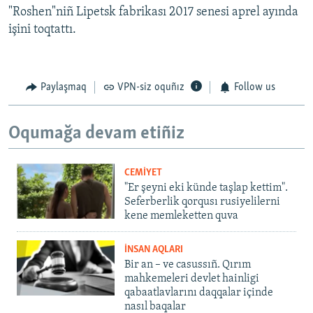
"Roshen"niñ Lipetsk fabrikası 2017 senesi aprel ayında
işini toqtattı.
Paylaşmaq
VPN-siz oquñız
Follow us
Oqumağa devam etiñiz
CEMİYET
"Er şeyni eki künde taşlap kettim".
Seferberlik qorqusı rusiyelilerni
kene memleketten quva
İNSAN AQLARI
Bir an – ve casussıñ. Qırım
mahkemeleri devlet hainligi
qabaatlavlarını daqqalar içinde
nasıl baqalar