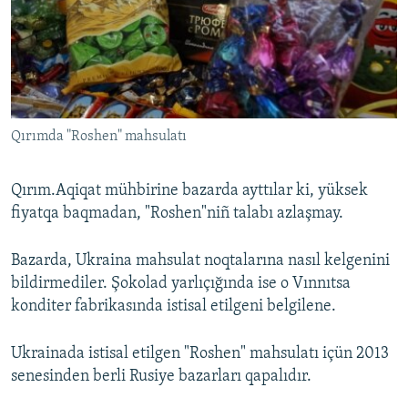
Qırımda "Roshen" mahsulatı
Qırım.Aqiqat mühbirine bazarda ayttılar ki, yüksek
fiyatqa baqmadan, "Roshen"niñ talabı azlaşmay.
Bazarda, Ukraina mahsulat noqtalarına nasıl kelgenini
bildirmediler. Şokolad yarlıçığında ise o Vınnıtsa
konditer fabrikasında istisal etilgeni belgilene.
Ukrainada istisal etilgen "Roshen" mahsulatı içün 2013
senesinden berli Rusiye bazarları qapalıdır.