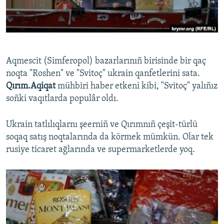
Русский
Українською
Aqmescit (Simferopol) bazarlarınıñ birisinde bir qaç
QOŞULIÑIZ!
noqta "Roshen" ve "Svitoç" ukrain qanfetlerini sata.
Qırım.Aqiqat
mühbiri haber etkeni kibi, "Svitoç" yalıñız
soñki vaqıtlarda populâr oldı.
RFE/RS bütün saytları
Ukrain tatlılıqlarnı şeerniñ ve Qırımnıñ çeşit-türlü
soqaq satış noqtalarında da körmek mümkün. Olar tek
rusiye ticaret ağlarında ve supermarketlerde yoq.