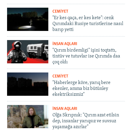
CEMİYET
"Er kes qaça, er kes kete": cenk
Qırımdaki Rusiye turistlerine nasıl
barıp yetti
İNSAN AQLARI
"Qırım birdemligi" işini toqtattı,
tintüv ve tutuvlar ise Qırımda daa
çoq oldı
CEMİYET
"Haberlerge köre, yarıq bere
ekenler, amma biz bütünley
ekektriksizmiz"
İNSAN AQLARI
Olğa Skrıpnık: "Qırım azat etilsin
dep, insanlar yarıqsız ve suvsuz
yaşamağa azırlar"