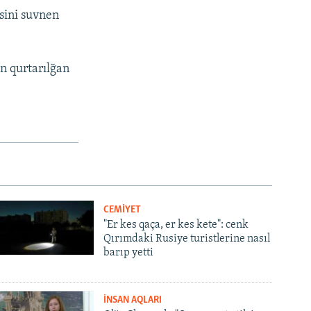
sini suvnen
n qurtarılğan
CEMİYET
"Er kes qaça, er kes kete": cenk
Qırımdaki Rusiye turistlerine nasıl
barıp yetti
İNSAN AQLARI