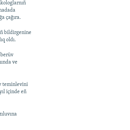
Ekologlarnıñ
ımadada
ğa çağıra.
iñ bildirgenine
ıq oldı.
 berüv
nında ve
v teminlevini
ıl içinde eñ
zıluvına