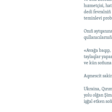
hızmetçisi, ha
dedi fevralniñ
teminlevi prob
Onıñ aytqanına
qullanıcılarnı
«Avağa baqıp, 
taylaqlar yapar
ve kün soñuna 
Aqmescit sakin
Ukraina, Qırım
yolu olğan Şim
işğal etken so