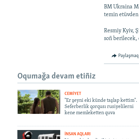
BM Ukraina Mon
temin etüvden m
Resmiy Kyiv, Ş
soñ berilecek, 
Paylaşmaq
Oqumağa devam etiñiz
CEMİYET
"Er şeyni eki künde taşlap kettim".
Seferberlik qorqusı rusiyelilerni
kene memleketten quva
İNSAN AQLARI