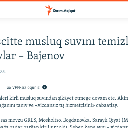
itte musluq suvını temiz
lar – Bajenov
2:01
VPN-siz oquñız
leri kirli musluq suvından şikâyet etmege devam ete. Aki
ğanını tanıy ve «vicdansız tış hızmetçisini» qabaatlay.
esas mevzu GRES, Moskoltso, Bogdanovka, Saraylı Qıyat (M
ağa qadar barğan kirli suv oldı. Sebep kene aynı – vicdansı