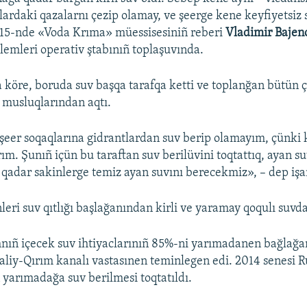
tlardaki qazalarnı çezip olamay, ve şeerge kene keyfiyetsiz 
 15-nde «Voda Krıma» müessisesiniñ reberi
Vladimir Baje
lemleri operativ ştabınıñ toplaşuvında.
 köre, boruda suv başqa tarafqa ketti ve toplanğan bütün
ñ musluqlarından aqtı.
şeer soqaqlarına gidrantlardan suv berip olamayım, çünki
ım. Şunıñ içün bu taraftan suv berilüvini toqtattıq, ayan s
qadar sakinlerge temiz ayan suvını berecekmiz», – dep işa
leri suv qıtlığı başlağanından kirli ve yaramay qoqulı suvda
nıñ içecek suv ihtiyaclarınıñ 85%-ni yarımadanen bağlağa
aliy-Qırım kanalı vastasınen teminlegen edi. 2014 senesi R
ñ yarımadağa suv berilmesi toqtatıldı.