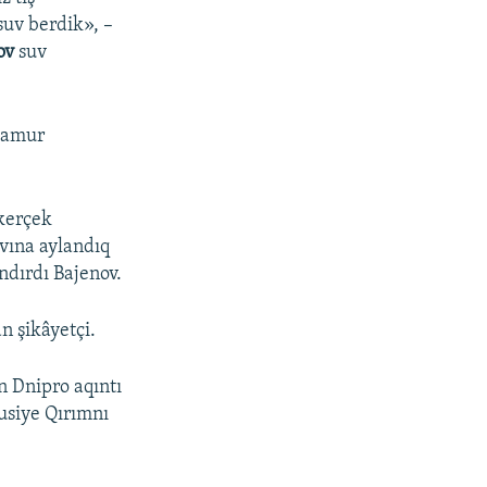
suv berdik», –
nov
suv
 çamur
 kerçek
uvına aylandıq
ndırdı Bajenov.
n şikâyetçi.
n Dnipro aqıntı
usiye Qırımnı