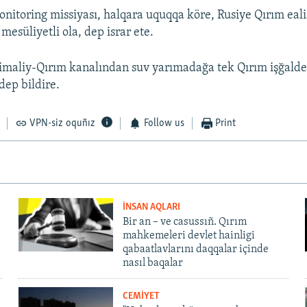
itoring missiyası, halqara uquqqa köre, Rusiye Qırım eali
esüliyetli ola, dep israr ete.
imaliy-Qırım kanalından suv yarımadağa tek Qırım işğalde
dep bildire.
VPN-siz oquñız
Follow us
Print
İNSAN AQLARI
Bir an – ve casussıñ. Qırım
mahkemeleri devlet hainligi
qabaatlavlarını daqqalar içinde
nasıl baqalar
CEMİYET