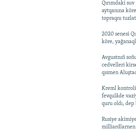
Qırımdaki suv 
aytqanına köre
topraqnı tuzla
2020 senesi Qır
köre, yağanaql
Avgustnıñ soñ
cedvelleri kir
qısmen Aluştad
Kreml kontroli
fevqulâde vazi
quru oldı, dep 
Rusiye akimiye
milliardlarnen 