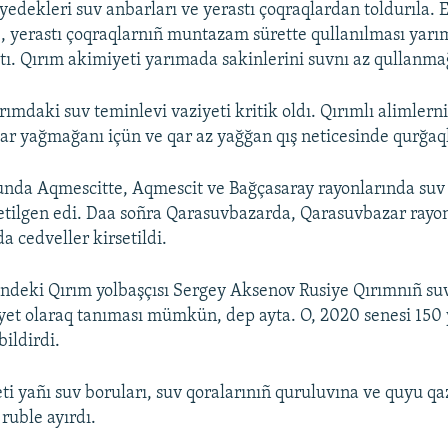
yedekleri suv anbarları ve yerastı çoqraqlardan toldurıla. 
, yerastı çoqraqlarnıñ muntazam sürette qullanılması yar
ttı. Qırım akimiyeti yarımada sakinlerini suvnı az qullanma
ımdaki suv teminlevi vaziyeti kritik oldı. Qırımlı alimlern
ar yağmağanı içün ve qar az yağğan qış neticesinde qurğaql
unda Aqmescitte, Aqmescit ve Bağçasaray rayonlarında suv
setilgen edi. Daa soñra Qarasuvbazarda, Qarasuvbazar rayo
a cedveller kirsetildi.
ndeki Qırım yolbaşçısı Sergey Aksenov Rusiye Qırımnıñ su
yet olaraq tanıması mümkün, dep ayta. O, 2020 senesi 150 y
bildirdi.
ti yañı suv boruları, suv qoralarınıñ quruluvına ve quyu qa
ruble ayırdı.