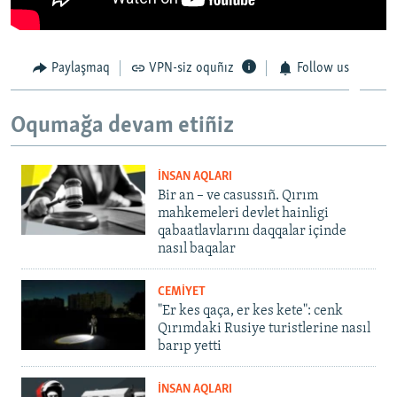
Paylaşmaq
VPN-siz oquñız
Follow us
Oqumağa devam etiñiz
İNSAN AQLARI
Bir an – ve casussıñ. Qırım
mahkemeleri devlet hainligi
qabaatlavlarını daqqalar içinde
nasıl baqalar
CEMİYET
"Er kes qaça, er kes kete": cenk
Qırımdaki Rusiye turistlerine nasıl
barıp yetti
İNSAN AQLARI