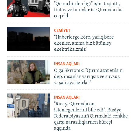
"Qırım birdemligi" işini toqtattı,
tintüv ve tutuvlar ise Qırımda daa
çoq oldı
CEMİYET
"Haberlerge köre, yarıq bere
ekenler, amma biz bütünley
ekektriksizmiz"
İNSAN AQLARI
Olğa Skrıpnık: "Qırım azat etilsin
dep, insanlar yarıqsız ve suvsuz
yaşamağa azırlar"
İNSAN AQLARI
"Rusiye Qırımda onı
istemegenlerini bile edi". Rusiye
Federatsiyasınıñ Qırımdaki cenkke
qarşı narazılıqlarnen küreşi
aqqında