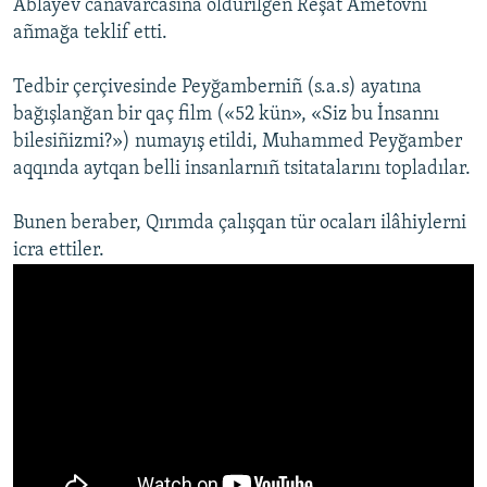
Ablayev canavarcasına öldürilgen Reşat Ametovnı
añmağa teklif etti.
Русский
Українською
Tedbir çerçivesinde Peyğamberniñ (s.a.s) ayatına
bağışlanğan bir qaç film («52 kün», «Siz bu İnsannı
QOŞULIÑIZ!
bilesiñizmi?») numayış etildi, Muhammed Peyğamber
aqqında aytqan belli insanlarnıñ tsitatalarını topladılar.
Bunen beraber, Qırımda çalışqan tür ocaları ilâhiylerni
RFE/RS bütün saytları
icra ettiler.