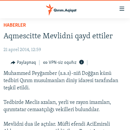
Link
açıqlığı
Esas
HABERLER
mündericege
HABERLER
Aqmescitte Mevlidni qayd ettiler
qaytmaq
SİYASET
Baş
21 aprel 2014, 12:59
İQTİSADİYAT
navigatsiyağa
qaytmaq
CEMİYET
Paylaşmaq
VPN-siz oquñız
Qıdıruvğa
MEDENİYET
Muhammed Peyğamber (s.a.s)-niñ Doğğan künü
qaytmaq
tedbiri Qırım musulmanları diniy idaresi tarafından
İNSAN AQLARI
teşkil etildi.
VİDEO
Tedbirde Meclis azaları, yerli ve rayon imamları,
SÜRET
qırımtatar cemaatçılığı vekilleri bulundılar.
BLOGLAR
Mevlidni dua ile açtılar. Müfti efendi AciEmirali
FİKİR