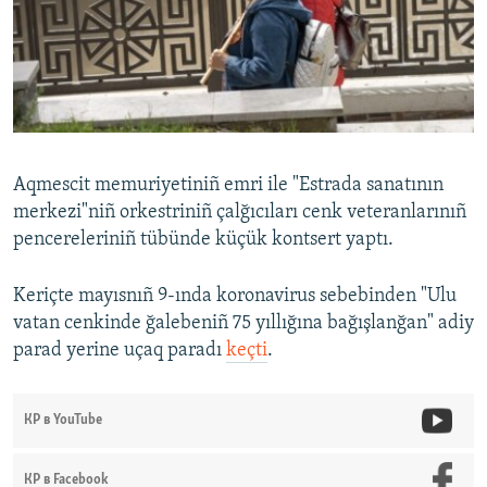
Aqmescit memuriyetiniñ emri ile "Estrada sanatının
merkezi"niñ orkestriniñ çalğıcıları cenk veteranlarınıñ
pencereleriniñ tübünde küçük kontsert yaptı.
Keriçte mayısnıñ 9-ında koronavirus sebebinden "Ulu
vatan cenkinde ğalebeniñ 75 yıllığına bağışlanğan" adiy
parad yerine uçaq paradı
keçti
.
КР в YouTube
КР в Facebook