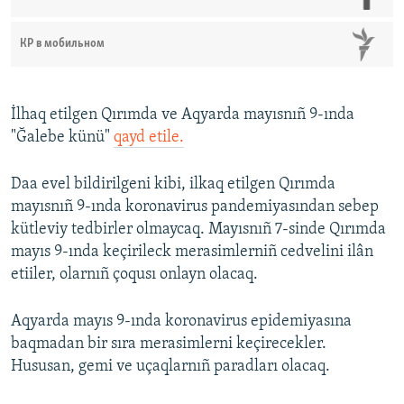
КР в мобильном
İlhaq etilgen Qırımda ve Aqyarda mayısnıñ 9-ında
"Ğalebe künü"
qayd etile.
Daa evel bildirilgeni kibi, ilkaq etilgen Qırımda
mayısnıñ 9-ında koronavirus pandemiyasından sebep
kütleviy tedbirler olmaycaq. Mayısnıñ 7-sinde Qırımda
mayıs 9-ında keçirileck merasimlerniñ cedvelini ilân
etiiler, olarnıñ çoqusı onlayn olacaq.
Aqyarda mayıs 9-ında koronavirus epidemiyasına
baqmadan bir sıra merasimlerni keçirecekler.
Hususan, gemi ve uçaqlarnıñ paradları olacaq.