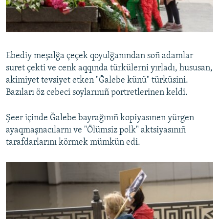
Ebediy meşalğa çeçek qoyulğanından soñ adamlar
suret çekti ve cenk aqqında türkülerni yırladı, hususan,
akimiyet tevsiyet etken "Ğalebe künü" türküsini.
Bazıları öz cebeci soylarınıñ portretlerinen keldi.
Şeer içinde Ğalebe bayrağınıñ kopiyasınen yürgen
ayaqmaşnacılarnı ve "Ölümsiz polk" aktsiyasınıñ
tarafdarlarını körmek mümkün edi.