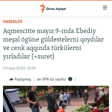
Link
açıqlığı
Esas
HABERLER
mündericege
HABERLER
Aqmescitte mayıs 9-ında Ebediy
qaytmaq
SİYASET
Baş
meşal ögüne güldestelerni qoydılar
İQTİSADİYAT
navigatsiyağa
ve cenk aqqında türkülerni
qaytmaq
CEMİYET
yırladılar (+suret)
Qıdıruvğa
MEDENİYET
qaytmaq
09 may 2020, 16:53
İNSAN AQLARI
Paylaşmaq
VPN-siz oquñız
VİDEO
SÜRET
BLOGLAR
FİKİR