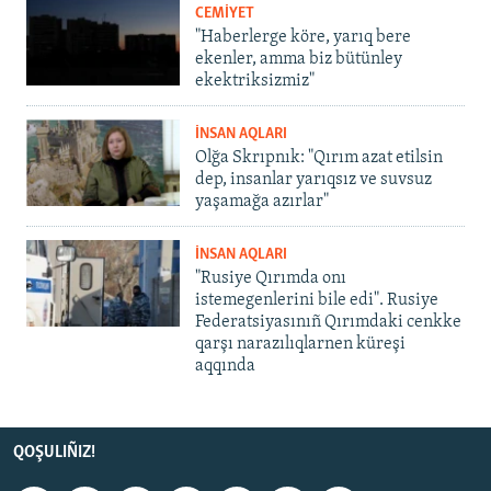
CEMİYET
"Haberlerge köre, yarıq bere
ekenler, amma biz bütünley
ekektriksizmiz"
İNSAN AQLARI
Olğa Skrıpnık: "Qırım azat etilsin
dep, insanlar yarıqsız ve suvsuz
yaşamağa azırlar"
İNSAN AQLARI
"Rusiye Qırımda onı
istemegenlerini bile edi". Rusiye
Federatsiyasınıñ Qırımdaki cenkke
qarşı narazılıqlarnen küreşi
aqqında
QOŞULIÑIZ!