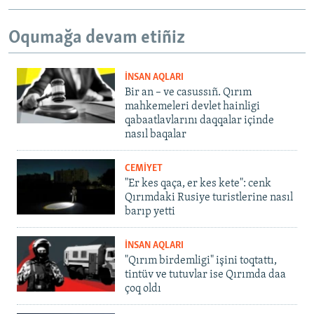
Oqumağa devam etiñiz
İNSAN AQLARI
Bir an – ve casussıñ. Qırım
mahkemeleri devlet hainligi
qabaatlavlarını daqqalar içinde
nasıl baqalar
CEMİYET
"Er kes qaça, er kes kete": cenk
Qırımdaki Rusiye turistlerine nasıl
barıp yetti
İNSAN AQLARI
"Qırım birdemligi" işini toqtattı,
tintüv ve tutuvlar ise Qırımda daa
çoq oldı