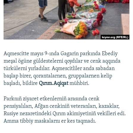
Русский
Українською
QOŞULIÑIZ!
Aqmescitte mayıs 9-ında Gagarin parkında Ebediy
meşal ögüne güldestelerni qoydılar ve cenk aqqında
RFE/RS bütün saytları
türkülerni yırladılar. Aqmescitliler anda sabadan
başlap birer, qorantalarnen, gruppalarnen kelip
başladı, bildire
Qırım.Aqiqat
mühbiri.
Parknıñ ziyaret etkenlerniñ arasında cenk
pensiyalıları, Afğan cenkiniñ veteranları, kazaklar,
Rusiye nezaretindeki Qırım akimiyetiniñ vekilleri edi.
Amma tibbiy maskalarnı er kes taqmadı.