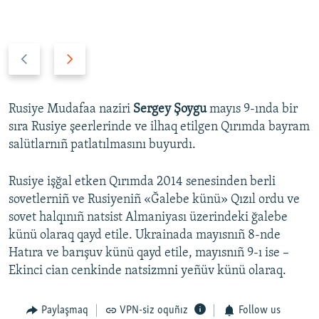
P
N
r
e
e
x
v
t
Rusiye Mudafaa naziri
Sergey Şoygu
mayıs 9-ında bir
i
s
sıra Rusiye şeerlerinde ve ilhaq etilgen Qırımda bayram
o
l
salütlarnıñ patlatılmasını buyurdı.
u
i
s
d
Rusiye işğal etken Qırımda 2014 senesinden berli
s
e
sovetlerniñ ve Rusiyeniñ «Ğalebe künü» Qızıl ordu ve
l
sovet halqınıñ natsist Almaniyası üzerindeki ğalebe
i
künü olaraq qayd etile. Ukrainada mayısnıñ 8-nde
d
Hatıra ve barışuv künü qayd etile, mayısnıñ 9-ı ise –
e
Ekinci cian cenkinde natsizmni yeñüv künü olaraq.
Paylaşmaq
VPN-siz oquñız
Follow us