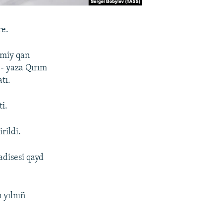
re.
 miy qan
 - yaza Qırım
tı.
i.
rildi.
disesi qayd
 yılnıñ