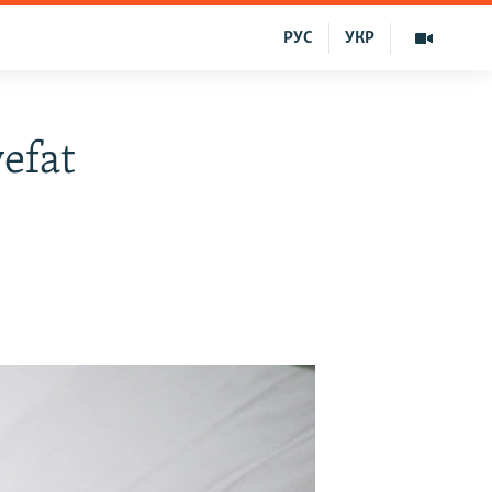
РУС
УКР
efat