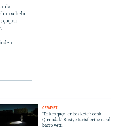
nlarda
 ölüm sebebi
; çoqusı
e.
binden
CEMİYET
"Er kes qaça, er kes kete": cenk
Qırımdaki Rusiye turistlerine nasıl
barıp yetti