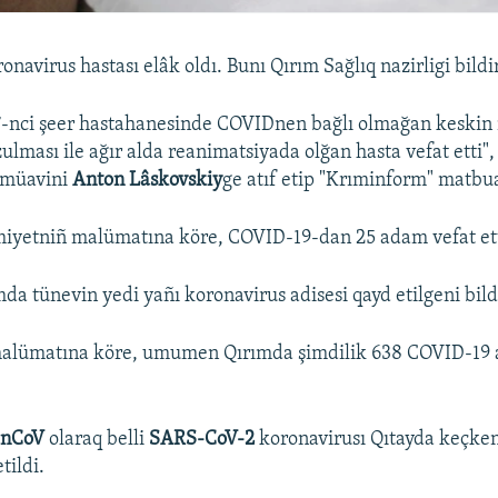
navirus hastası elâk oldı. Bunı Qırım Sağlıq nazirligi bildi
7-nci şeer hastahanesinde COVIDnen bağlı olmağan keskin
lması ile ağır alda reanimatsiyada olğan hasta vefat etti",
ñ müavini
Anton Lâskovskiy
ge atıf etip "Krıminform" matbua
yetniñ malümatına köre, COVID-19-dan 25 adam vefat ett
da tünevin yedi yañı koronavirus adisesi qayd etilgeni bildi
alümatına köre, umumen Qırımda şimdilik 638 COVID-19 a
-nCoV
olaraq belli
SARS-CoV-2
koronavirusı Qıtayda keçken
tildi.