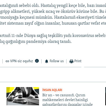
stalığınıñ sebebi oldı. Hastalıq yengil keçe bile, bazı insa
gripp alâmetleri, yüksek sıcaq ve öksürüv körüne bile. Bu
vmoniyağa keçmesi mümkün. Hastalarnıñ ekseriyeti tüzele
et sisteması zayıf olğan insanlar, hususan qartlar vefat et
rtnıñ 11-nde Dünya sağlıq teşkilâtı yañı koronavirus sebe
lıq qırğınlığını pandemiya olaraq tanıdı.
VPN-siz oquñız
Follow us
Print
İNSAN AQLARI
Bir an – ve casussıñ. Qırım
mahkemeleri devlet hainligi
qabaatlavlarını daqqalar içinde