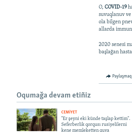
O,
COVID-19
ha
suvuqlanuv ve 
ola bilgen pne
allarda immunit
2020 senesi ma
başlağan hasta
Paylaşmaq
Oqumağa devam etiñiz
CEMİYET
"Er şeyni eki künde taşlap kettim".
Seferberlik qorqusı rusiyelilerni
kene memleketten quva