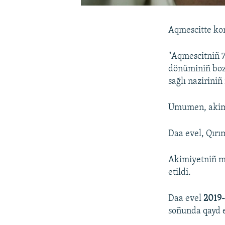
Aqmescitte koro
"Aqmescitniñ 
dönüminiñ bozu
sağlı nazirini
Umumen, akimi
Daa evel, Qırım
Akimiyetniñ m
etildi.
Daa evel
2019
soñunda qayd e