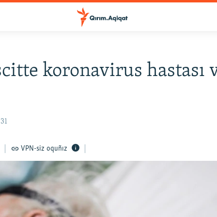
itte koronavirus hastası v
:31
VPN-siz oquñız