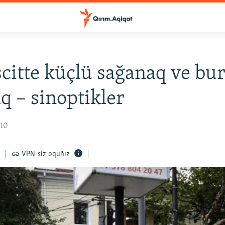
itte küçlü sağanaq ve bu
q – sinoptikler
:10
VPN-siz oquñız