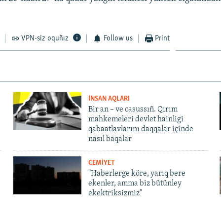
VPN-siz oquñız
Follow us
Print
İNSAN AQLARI
Bir an – ve casussıñ. Qırım
mahkemeleri devlet hainligi
qabaatlavlarını daqqalar içinde
nasıl baqalar
CEMİYET
"Haberlerge köre, yarıq bere
ekenler, amma biz bütünley
ekektriksizmiz"