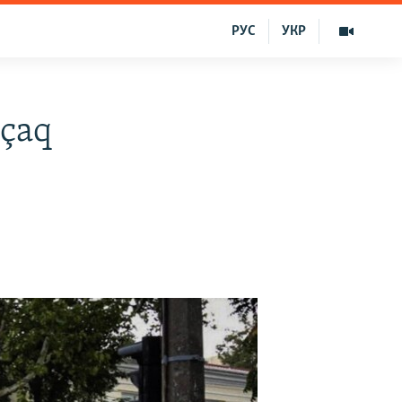
РУС
УКР
rçaq