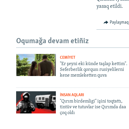
yasaq etildi.
Paylaşmaq
Oqumağa devam etiñiz
CEMİYET
"Er şeyni eki künde taşlap kettim".
Seferberlik qorqusı rusiyelilerni
kene memleketten quva
İNSAN AQLARI
"Qırım birdemligi" işini toqtattı,
tintüv ve tutuvlar ise Qırımda daa
çoq oldı
Русский