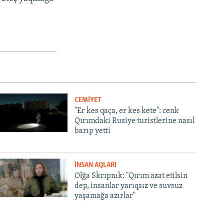
CEMİYET
"Er kes qaça, er kes kete": cenk
Qırımdaki Rusiye turistlerine nasıl
barıp yetti
İNSAN AQLARI
Olğa Skrıpnık: "Qırım azat etilsin
dep, insanlar yarıqsız ve suvsuz
yaşamağa azırlar"