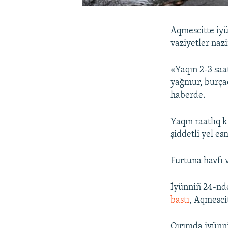
Aqmescitte iyü
vaziyetler naz
«Yaqın 2-3 saa
yağmur, burçaq
haberde.
Yaqın raatlıq 
şiddetli yel es
Furtuna havfı 
İyünniñ 24-nde
bastı
, Aqmescit
Qırımda iyünn