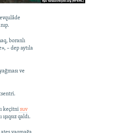
Fevqulâde
anıp.
aq, boranlı
», – dep aytıla
 yağması ve
sentri.
ı keçitni
suv
 ışıqsız qaldı.
n ateş yaqmağa