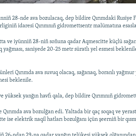
nniñ 28-nde ava bozulacaq, dep bildire Qırımdaki Rusiye 
irliginiñ idaresi Qırımnıñ gidromettsentr malümatına esasl
tta ve iyünniñ 28-niñ soñuna qadar Aqmescitte küçlü sağan
 yağması, saniyede 20-25 metr süratlı yel esmesi beklenile
künleri Qırımda ava suvuq olacaq, sağanaq, boranlı yağmur
mesi beklenile.
ve yüksek yanğın havfı qala, dep bildire Qırımnıñ gidromett
 Qırımda ava bozulğan edi. Yaltada bir qaç soqaq ve yerast
te ise elektrik naqil hatları bozulğanı içün şeerniñ bir qısmı
iñ 26-ndan 29-na qadar yanğın telükesi yüksek olğanında