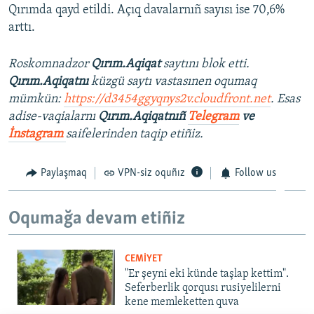
Qırımda qayd etildi. Açıq davalarnıñ sayısı ise 70,6%
arttı.
Roskomnadzor
Qırım.Aqiqat
saytını blok etti.
Qırım.Aqiqatnı
küzgü saytı vastasınen oqumaq
mümkün:
https://d3454ggyqnys2v.cloudfront.net
. Esas
adise-vaqialarnı
Qırım.Aqiqatnıñ
Telegram
ve
İnstagram
saifelerinden taqip etiñiz.
Paylaşmaq
VPN-siz oquñız
Follow us
Oqumağa devam etiñiz
CEMİYET
"Er şeyni eki künde taşlap kettim".
Seferberlik qorqusı rusiyelilerni
kene memleketten quva