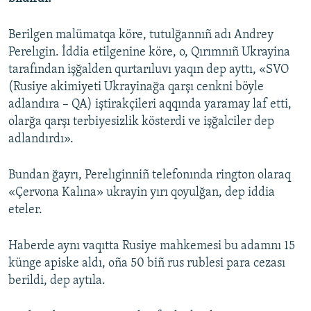
Русский
Berilgen malümatqa köre, tutulğannıñ adı Andrey
Українською
Perelıgin. İddia etilgenine köre, o, Qırımnıñ Ukrayina
tarafından işğalden qurtarıluvı yaqın dep ayttı, «SVO
(Rusiye akimiyeti Ukrayinağa qarşı cenkni böyle
QOŞULIÑIZ!
adlandıra – QA) iştirakçileri aqqında yaramay laf etti,
olarğa qarşı terbiyesizlik kösterdi ve işğalciler dep
adlandırdı».
RFE/RS bütün saytları
Bundan ğayrı, Perelıginniñ telefonında rington olaraq
«Çervona Kalına» ukrayin yırı qoyulğan, dep iddia
eteler.
Haberde aynı vaqıtta Rusiye mahkemesi bu adamnı 15
künge apiske aldı, oña 50 biñ rus rublesi para cezası
berildi, dep aytıla.