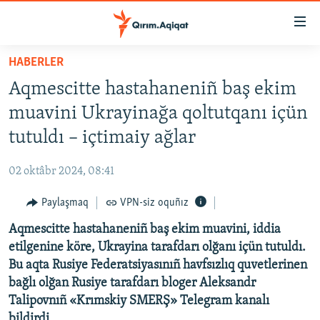
Link
açıqlığı
Esas
HABERLER
mündericege
HABERLER
Aqmescitte hastahaneniñ baş ekim
qaytmaq
SİYASET
Baş
muavini Ukrayinağa qoltutqanı içün
İQTİSADİYAT
navigatsiyağa
tutuldı – içtimaiy ağlar
qaytmaq
CEMİYET
Qıdıruvğa
02 oktâbr 2024, 08:41
MEDENİYET
qaytmaq
Paylaşmaq
VPN-siz oquñız
İNSAN AQLARI
Aqmescitte hastahaneniñ baş ekim muavini, iddia
VİDEO
etilgenine köre, Ukrayina tarafdarı olğanı içün tutuldı.
SÜRET
Bu aqta Rusiye Federatsiyasınıñ havfsızlıq quvetlerinen
BLOGLAR
bağlı olğan Rusiye tarafdarı bloger Aleksandr
Talipovnıñ «Krımskiy SMERŞ» Telegram kanalı
FİKİR
bildirdi.