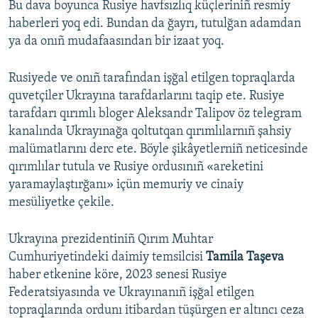
Bu dava boyunca Rusiye havfsızlıq küçleriniñ resmiy
haberleri yoq edi. Bundan da ğayrı, tutulğan adamdan
ya da onıñ mudafaasından bir izaat yoq.
Rusiyede ve onıñ tarafından işğal etilgen topraqlarda
quvetçiler Ukrayına tarafdarlarını taqip ete. Rusiye
tarafdarı qırımlı bloger Aleksandr Talipov öz telegram
kanalında Ukrayınağa qoltutqan qırımlılarnıñ şahsiy
malümatlarını derc ete. Böyle şikâyetlerniñ neticesinde
qırımlılar tutula ve Rusiye ordusınıñ «areketini
yaramaylaştırğanı» içün memuriy ve cinaiy
mesüliyetke çekile.
Ukrayına prezidentiniñ Qırım Muhtar
Cumhuriyetindeki daimiy temsilcisi
Tamila Taşeva
haber etkenine köre, 2023 senesi Rusiye
Federatsiyasında ve Ukrayınanıñ işğal etilgen
topraqlarında ordunı itibardan tüşürgen er altıncı ceza