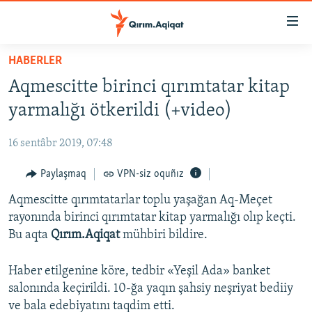
Link
açıqlığı
Esas
HABERLER
mündericege
HABERLER
Aqmescitte birinci qırımtatar kitap
qaytmaq
SİYASET
Baş
yarmalığı ötkerildi (+video)
İQTİSADİYAT
navigatsiyağa
qaytmaq
16 sentâbr 2019, 07:48
CEMİYET
Qıdıruvğa
MEDENİYET
Paylaşmaq
VPN-siz oquñız
qaytmaq
İNSAN AQLARI
Aqmescitte qırımtatarlar toplu yaşağan Aq-Meçet
rayonında birinci qırımtatar kitap yarmalığı olıp keçti.
VİDEO
Bu aqta
Qırım.Aqiqat
mühbiri bildire.
SÜRET
Haber etilgenine köre, tedbir «Yeşil Ada» banket
BLOGLAR
salonında keçirildi. 10-ğa yaqın şahsiy neşriyat bediiy
FİKİR
ve bala edebiyatını taqdim etti.