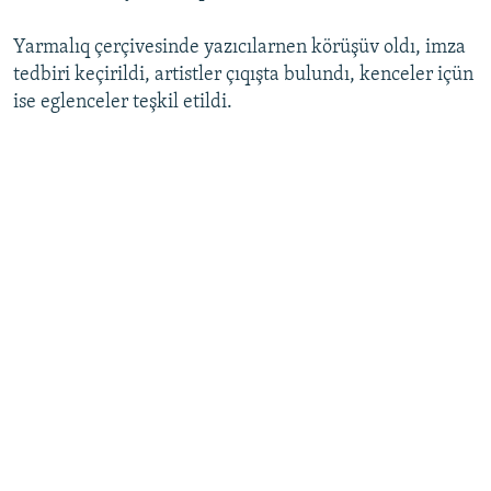
Русский
Yarmalıq çerçivesinde yazıcılarnen körüşüv oldı, imza
tedbiri keçirildi, artistler çıqışta bulundı, kenceler içün
Українською
ise eglenceler teşkil etildi.
QOŞULIÑIZ!
RFE/RS bütün saytları