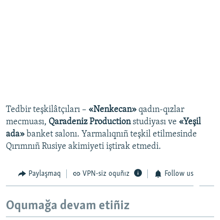
Tedbir teşkilâtçıları –
«Nenkecan»
qadın-qızlar
mecmuası,
Qaradeniz Production
studiyası ve
«Yeşil
ada»
banket salonı. Yarmalıqnıñ teşkil etilmesinde
Qırımnıñ Rusiye akimiyeti iştirak etmedi.
Paylaşmaq
VPN-siz oquñız
Follow us
Oqumağa devam etiñiz