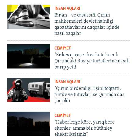
İNSAN AQLARI
Bir an – ve casussıñ. Qırım
mahkemeleri devlet hainligi
qabaatlavlarını daqqalar içinde
nasıl baqalar
CEMİYET
"Er kes qaça, er kes kete": cenk
Qırımdaki Rusiye turistlerine nasıl
barıp yetti
İNSAN AQLARI
"Qırım birdemligi" işini toqtattı,
tintüv ve tutuvlar ise Qırımda daa
çoq oldı
CEMİYET
"Haberlerge köre, yarıq bere
ekenler, amma biz bütünley
ekektriksizmiz"