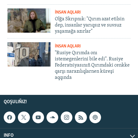
İNSAN AQLARI
Olğa Skrıpnık: "Qırım azat etilsin
dep, insanlar yarıqsız ve suvsuz
yaşamağa azırlar"
İNSAN AQLARI
"Rusiye Qırımda onı
istemegenlerini bile edi". Rusiye
Federatsiyasınıñ Qırımdaki cenkke
qarşı narazılıqlarnen küreşi
aqqında
QOŞULIÑIZ!
INFO