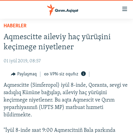
Link
açıqlığı
Esas
HABERLER
mündericege
HABERLER
Aqmescitte aileviy haç yürüşini
qaytmaq
SİYASET
Baş
keçimege niyetlener
İQTİSADİYAT
navigatsiyağa
qaytmaq
01 iyül 2019, 08:57
CEMİYET
Qıdıruvğa
MEDENİYET
Paylaşmaq
VPN-siz oquñız
qaytmaq
İNSAN AQLARI
Aqmescitte (Simferopol) iyül 8-inde, Qoranta, sevgi ve
sadıqlıq Kününe bağışlap, aileviy haç yürüşini
VİDEO
keçirmege niyetlener. Bu aqta Aqmescit ve Qırım
SÜRET
yeparhiyasınıñ (UPTS MP) matbuat hızmeti
bildirmekte.
BLOGLAR
FİKİR
"İyül 8-inde saat 9:00 Aqmescitniñ Bala parkında