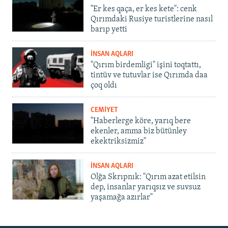
"Er kes qaça, er kes kete": cenk
Qırımdaki Rusiye turistlerine nasıl
barıp yetti
İNSAN AQLARI
"Qırım birdemligi" işini toqtattı,
tintüv ve tutuvlar ise Qırımda daa
çoq oldı
CEMİYET
"Haberlerge köre, yarıq bere
ekenler, amma biz bütünley
ekektriksizmiz"
İNSAN AQLARI
Olğa Skrıpnık: "Qırım azat etilsin
dep, insanlar yarıqsız ve suvsuz
yaşamağa azırlar"