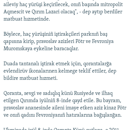
aileviy haç yürüşi keçirilecek, onıñ başında mitropolit
Русский
Aqmescit ve Qırım Lazari olacaq", - dep aytıp berdiler
matbuat hızmetinde.
Українською
Böylece, haç yürüşiniñ iştirakçileri parknıñ baş
QOŞULIÑIZ!
qapısına kirip, pravoslav azizleri Pötr ve Fevroniya
Muromskaya eykeline baracaqlar.
RFE/RS bütün saytları
Duada tantanalı iştirak etmek içün, qorantalarğa
evlendirüv ikonalarınen kelmege teklif ettiler, dep
bildire matbuat hızmeti.
Qoranta, sevgi ve sadıqlıq künü Rusiyede ve ilhaq
etilgen Qırımda iyülniñ 8-inde qayd etile. Bu bayram,
pravoslav ananesinde aileni imaye etken aziz kinaz Pötr
ve onıñ qadını Fevroniyanıñ hatıralarına bağışlanğan.