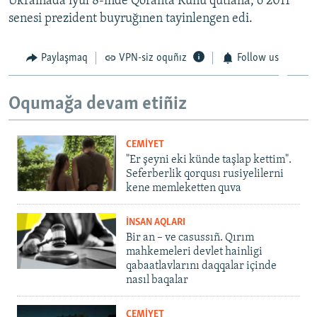
Ukrainada iyül 8-inde Qoranta Künü qutlana, o 2011
senesi prezident buyruğınen tayinlengen edi.
Paylaşmaq
VPN-siz oquñız
Follow us
Oqumağa devam etiñiz
CEMİYET
"Er şeyni eki künde taşlap kettim".
Seferberlik qorqusı rusiyelilerni
kene memleketten quva
İNSAN AQLARI
Bir an – ve casussıñ. Qırım
mahkemeleri devlet hainligi
qabaatlavlarını daqqalar içinde
nasıl baqalar
CEMİYET