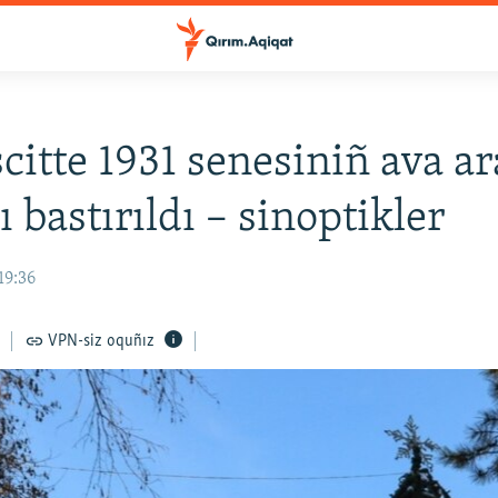
itte 1931 senesiniñ ava ar
 bastırıldı – sinoptikler
19:36
VPN-siz oquñız