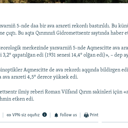
varniñ 5-nde daa bir ava arareti rekordı bastırıldı. Bu kün
ine çıqtı. Bu aqta Qırımnıñ Gidromettsentr saytında haber et
eorologik merkezinde yanvarniñ 5-nde Aqmescitte ava ara
 3,2° qapatılğan edi (1931 senesi 14,4° olğan edi)», – dep a
 sinoptikler Aqmescitte de ava rekordı aqqında bildirgen ed
a ava arareti 4,5° derece yüksek edi.
ttsentr ilmiy reberi Roman Vilfand Qırım sakinleri içün 
ahmin etken edi.
VPN-siz oquñız
Follow us
Print