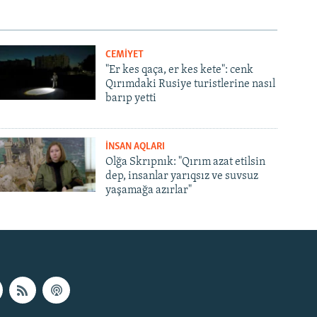
CEMİYET
"Er kes qaça, er kes kete": cenk
Qırımdaki Rusiye turistlerine nasıl
barıp yetti
İNSAN AQLARI
Olğa Skrıpnık: "Qırım azat etilsin
dep, insanlar yarıqsız ve suvsuz
yaşamağa azırlar"