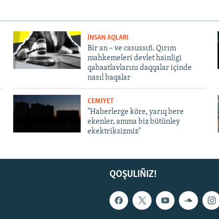
İNSAN AQLARI
Bir an – ve casussıñ. Qırım
mahkemeleri devlet hainligi
qabaatlavlarını daqqalar içinde
nasıl baqalar
CEMİYET
"Haberlerge köre, yarıq bere
ekenler, amma biz bütünley
ekektriksizmiz"
QOŞULIÑIZ!