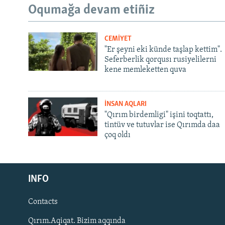
Oqumağa devam etiñiz
CEMİYET
"Er şeyni eki künde taşlap kettim".
Seferberlik qorqusı rusiyelilerni
kene memleketten quva
İNSAN AQLARI
"Qırım birdemligi" işini toqtattı,
tintüv ve tutuvlar ise Qırımda daa
çoq oldı
Русский
INFO
Українською
Contacts
QOŞULIÑIZ!
Qırım.Aqiqat. Bizim aqqında