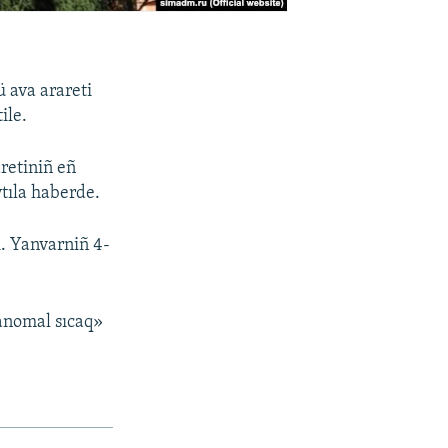
ü ava arareti
ile.
retiniñ eñ
ytıla haberde.
i. Yanvarniñ 4-
«anomal sıcaq»