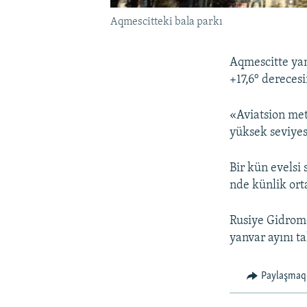
Aqmescitteki bala parkı
Aqmescitte yan
+17,6° dereces
«Aviatsion met
yüksek seviyesi
Bir kün evelsi
nde künlik ort
Rusiye Gidrome
yanvar ayını t
Paylaşmaq