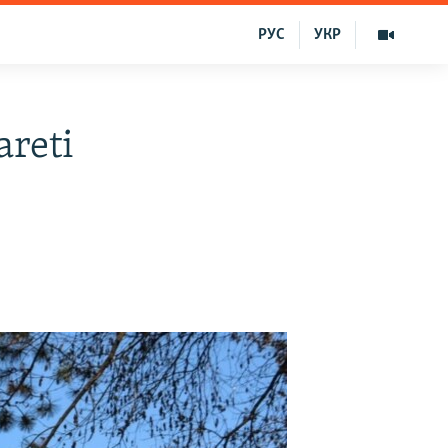
РУС
УКР
areti